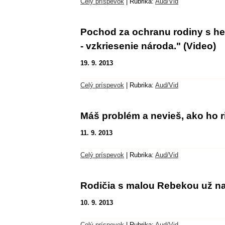
Celý príspevok
|
Rubrika:
Aud/Vid
Pochod za ochranu rodiny s h
- vzkriesenie národa." (Video)
19. 9. 2013
Celý príspevok
|
Rubrika:
Aud/Vid
Máš problém a nevieš, ako ho r
11. 9. 2013
Celý príspevok
|
Rubrika:
Aud/Vid
Rodičia s malou Rebekou už n
10. 9. 2013
Celý príspevok
|
Rubrika:
Aud/Vid