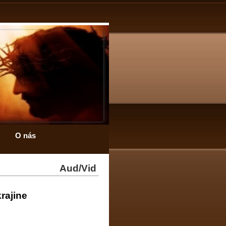
O nás
Aud/Vid
rajine