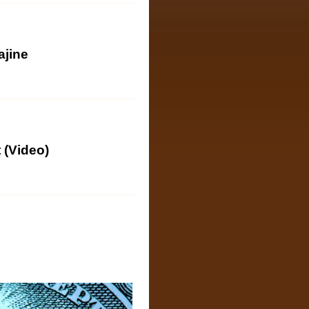
ajine
 (Video)