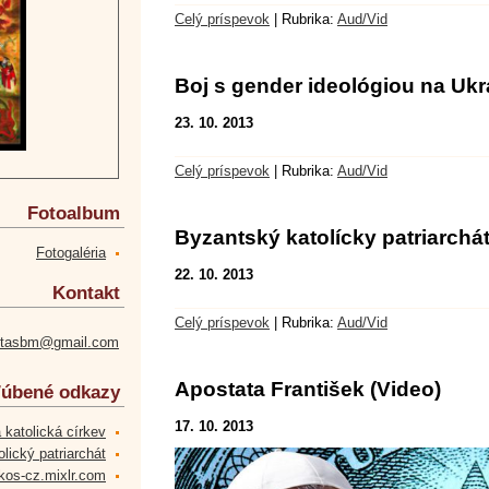
Celý príspevok
|
Rubrika:
Aud/Vid
Boj s gender ideológiou na Ukr
23. 10. 2013
Celý príspevok
|
Rubrika:
Aud/Vid
Fotoalbum
Byzantský katolícky patriarchát
Fotogaléria
22. 10. 2013
Kontakt
Celý príspevok
|
Rubrika:
Aud/Vid
etasbm@gmail.com
Apostata František (Video)
úbené odkazy
17. 10. 2013
 katolická církev
lický patriarchát
kos-cz.mixlr.com