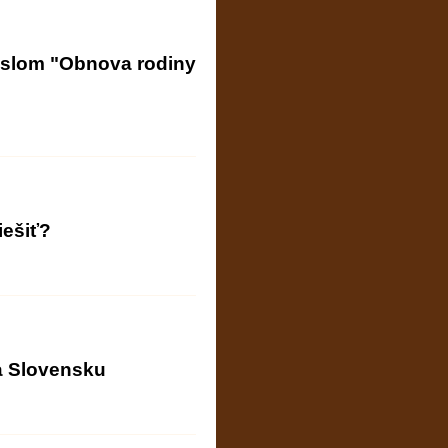
eslom "Obnova rodiny
iešiť?
a Slovensku