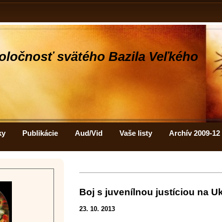
oločnosť svätého Bazila Veľkého
ky
Publikácie
Aud/Vid
Vaše listy
Archív 2009-12
Boj s juvenílnou justíciou na Uk
23. 10. 2013