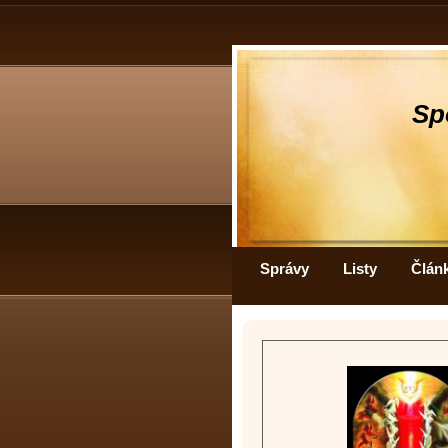
Sp
Správy
Listy
Člán