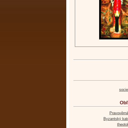
soci
Obľ
Pravověrná
Byzantský kato
theoto