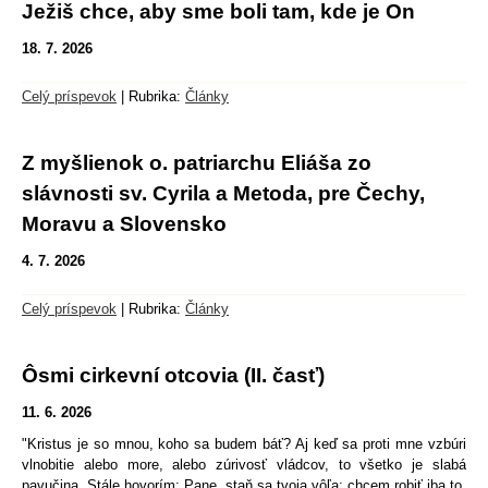
Ježiš chce, aby sme boli tam, kde je On
18. 7. 2026
Celý príspevok
|
Rubrika:
Články
Z myšlienok o. patriarchu Eliáša zo
slávnosti sv. Cyrila a Metoda, pre Čechy,
Moravu a Slovensko
4. 7. 2026
Celý príspevok
|
Rubrika:
Články
Ôsmi cirkevní otcovia (II. časť)
11. 6. 2026
"Kristus je so mnou, koho sa budem báť? Aj keď sa proti mne vzbúri
vlnobitie alebo more, alebo zúrivosť vládcov, to všetko je slabá
pavučina. Stále hovorím: Pane, staň sa tvoja vôľa; chcem robiť iba to,