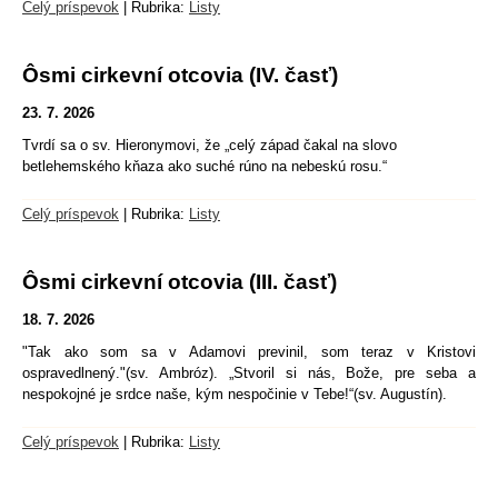
Celý príspevok
|
Rubrika:
Listy
Ôsmi cirkevní otcovia (IV. časť)
23. 7. 2026
Tvrdí sa o sv. Hieronymovi, že „celý západ čakal na slovo
betlehemského kňaza ako suché rúno na nebeskú rosu.“
Celý príspevok
|
Rubrika:
Listy
Ôsmi cirkevní otcovia (III. časť)
18. 7. 2026
"Tak ako som sa v Adamovi previnil, som teraz v Kristovi
ospravedlnený."(sv. Ambróz). „Stvoril si nás, Bože, pre seba a
nespokojné je srdce naše, kým nespočinie v Tebe!“(sv. Augustín).
Celý príspevok
|
Rubrika:
Listy