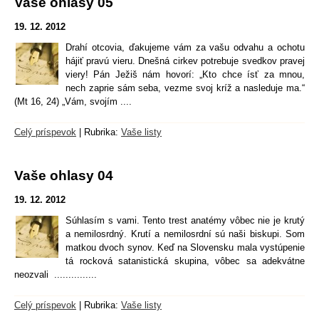
Vaše ohlasy 05
19. 12. 2012
Drahí otcovia, ďakujeme vám za vašu odvahu a ochotu
hájiť pravú vieru. Dnešná cirkev potrebuje svedkov pravej
viery! Pán Ježiš nám hovorí: „Kto chce ísť za mnou,
nech zaprie sám seba, vezme svoj kríž a nasleduje ma.“
(Mt 16, 24) „Vám, svojím ....
Celý príspevok
|
Rubrika:
Vaše listy
Vaše ohlasy 04
19. 12. 2012
Súhlasím s vami. Tento trest anatémy vôbec nie je krutý
a nemilosrdný. Krutí a nemilosrdní sú naši biskupi. Som
matkou dvoch synov. Keď na Slovensku mala vystúpenie
tá rocková satanistická skupina, vôbec sa adekvátne
neozvali ...............
Celý príspevok
|
Rubrika:
Vaše listy