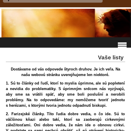
Vaše listy
Dostávame od vás odpovede štyroch druhov. Je ich veľa. Na
našu webovú stránku uverejňujeme len niektoré.
1. Sú to články od ľudí, ktorí to myslia úprimne, ale sú popletení
a nevidia do problematiky. S úprimným srdcom nás vyzývajú,
aby sme sa vrátili späť, aby sme boli poslušní a nerobili
problémy. Na to odpovedáme: my nemôžeme tvoriť jednotu
s herézami, s ktorými tvoria jednotu odpadnutí biskupi.
2. Farizejské články. Títo ľudia dobre vedia, o čo ide. Sú to
väčšinou kňazi alebo takí, ktorí sa zaoberajú cirkevnými
záležitosťami. Oni dobre vedia, že nám ide o obnovu cirkvi.
V podstate sa sami nechcú obrátiť, už sú otrávení historicko-