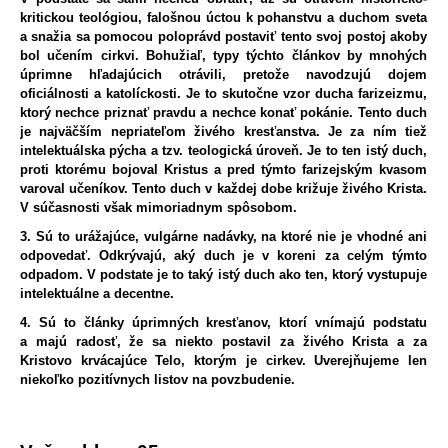
kritickou teológiou, falošnou úctou k pohanstvu a duchom sveta
a snažia sa pomocou poloprávd postaviť tento svoj postoj akoby
bol učením cirkvi. Bohužiaľ, typy týchto článkov by mnohých
úprimne hľadajúcich otrávili, pretože navodzujú dojem
oficiálnosti a katolíckosti. Je to skutočne vzor ducha farizeizmu,
ktorý nechce priznať pravdu a nechce konať pokánie. Tento duch
je najväčším nepriateľom živého kresťanstva. Je za ním tiež
intelektuálska pýcha a tzv. teologická úroveň. Je to ten istý duch,
proti ktorému bojoval Kristus a pred týmto farizejským kvasom
varoval učeníkov. Tento duch v každej dobe križuje živého Krista.
V súčasnosti však mimoriadnym spôsobom.
3. Sú to urážajúce, vulgárne nadávky, na ktoré nie je vhodné ani
odpovedať. Odkrývajú, aký duch je v koreni za celým týmto
odpadom. V podstate je to taký istý duch ako ten, ktorý vystupuje
intelektuálne a decentne.
4. Sú to články úprimných kresťanov, ktorí vnímajú podstatu
a majú radosť, že sa niekto postavil za živého Krista a za
Kristovo krvácajúce Telo, ktorým je cirkev. Uverejňujeme len
niekoľko pozitívnych listov na povzbudenie.