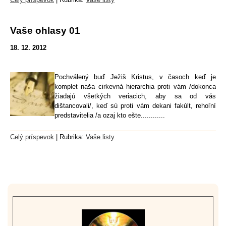
Vaše ohlasy 01
18. 12. 2012
Pochválený buď Ježiš Kristus, v časoch keď je
komplet naša cirkevná hierarchia proti vám /dokonca
žiadajú všetkých veriacich, aby sa od vás
dištancovali/, keď sú proti vám dekani fakúlt, rehoľní
predstavitelia /a ozaj kto ešte............
Celý príspevok
|
Rubrika:
Vaše listy