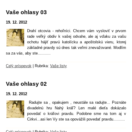
Vaše ohlasy 03
19. 12. 2012
Drahí otcovia - rehoľníci. Chcem vám vysloviť v prvom
rade veľký obdiv k vašej odvahe, ale aj vďaku za vašu
ochotu hájiť pravú katolícku a apoštolskú vieru, ktorej
základné pravdy sú dnes tak veľmi znevažované. Modlím
sa za vás, aby ste...........
Celý príspevok
|
Rubrika:
Vaše listy
Vaše ohlasy 02
19. 12. 2012
Radujte sa , opakujem , neustále sa radujte... Poznáte
divadelnú hru Nahý kráľ? Len malé dieťa dokázalo
povedať o kráľovi pravdu. Podobne sme na tom aj v
Cirkvi...asi len Vy ste sa opovážili povedať pravdu..........
Celý príspevok
|
Rubrika:
Vaše listy