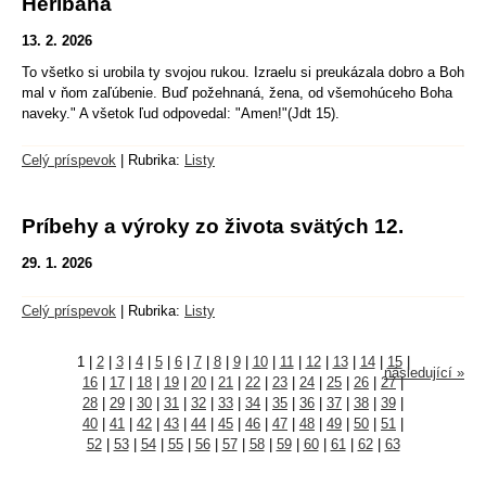
Heribana
13. 2. 2026
To všetko si urobila ty svojou rukou. Izraelu si preukázala dobro a Boh
mal v ňom zaľúbenie. Buď požehnaná, žena, od všemohúceho Boha
naveky." A všetok ľud odpovedal: "Amen!"(Jdt 15).
Celý príspevok
|
Rubrika:
Listy
Príbehy a výroky zo života svätých 12.
29. 1. 2026
Celý príspevok
|
Rubrika:
Listy
1
|
2
|
3
|
4
|
5
|
6
|
7
|
8
|
9
|
10
|
11
|
12
|
13
|
14
|
15
|
následující »
16
|
17
|
18
|
19
|
20
|
21
|
22
|
23
|
24
|
25
|
26
|
27
|
28
|
29
|
30
|
31
|
32
|
33
|
34
|
35
|
36
|
37
|
38
|
39
|
40
|
41
|
42
|
43
|
44
|
45
|
46
|
47
|
48
|
49
|
50
|
51
|
52
|
53
|
54
|
55
|
56
|
57
|
58
|
59
|
60
|
61
|
62
|
63