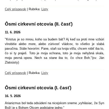
Celý príspevok
|
Rubrika:
Listy
Ôsmi cirkevní otcovia (II. časť)
11. 6. 2026
"Kristus je so mnou, koho sa budem báť? Aj keď sa proti mne vzbúri
vlnobitie alebo more, alebo zúrivosť vládcov, to všetko je slabá
pavučina. Stále hovorím: Pane, staň sa tvoja vôľa; chcem robiť iba to,
čo si ty praješ. Toto je moja ochrana, toto je moja nehybná skala,
moja pevná opora. Nech sa stane iba to, čo chce Boh."(sv. Ján
Zlatoústy)
Celý príspevok
|
Rubrika:
Listy
Ôsmi cirkevní otcovia (I. časť)
16. 5. 2026
Arianizmus bol teda odsúdení na nicejskom sneme „vyhlásiac, že Syn
Boží je s Bohom Otcom podstatne jedno.“