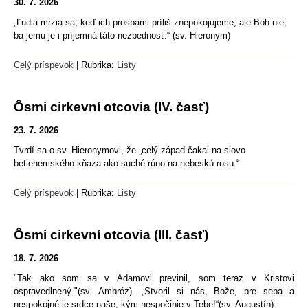
30. 7. 2026
„Ľudia mrzia sa, keď ich prosbami príliš znepokojujeme, ale Boh nie;
ba jemu je i príjemná táto nezbednosť.“ (sv. Hieronym)
Celý príspevok
|
Rubrika:
Listy
Ôsmi cirkevní otcovia (IV. časť)
23. 7. 2026
Tvrdí sa o sv. Hieronymovi, že „celý západ čakal na slovo
betlehemského kňaza ako suché rúno na nebeskú rosu.“
Celý príspevok
|
Rubrika:
Listy
Ôsmi cirkevní otcovia (III. časť)
18. 7. 2026
"Tak ako som sa v Adamovi previnil, som teraz v Kristovi
ospravedlnený."(sv. Ambróz). „Stvoril si nás, Bože, pre seba a
nespokojné je srdce naše, kým nespočinie v Tebe!“(sv. Augustín).