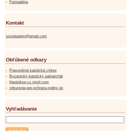
Fotogaléria
Kontakt
societasbm@gmail.com
Obľúbené odkazy
Pravověrná katolická církev
Byzantský katolický patriarchát
theotokos-cz.mixlr.com
zdruzenie-pre-ochranu-rodiny.sk
Vyhľadávanie