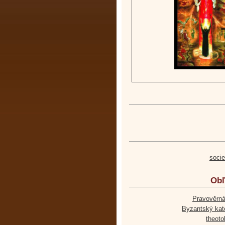
soci
Obľ
Pravověrná
Byzantský kato
theoto