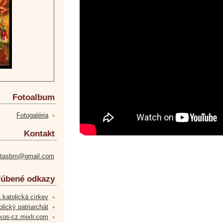
Fotoalbum
Fotogaléria
Kontakt
etasbm@gmail.com
úbené odkazy
 katolická církev
lický patriarchát
kos-cz.mixlr.com