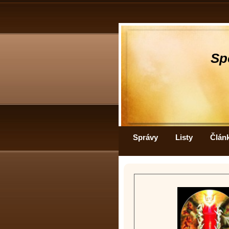
Sp
Správy
Listy
Člán