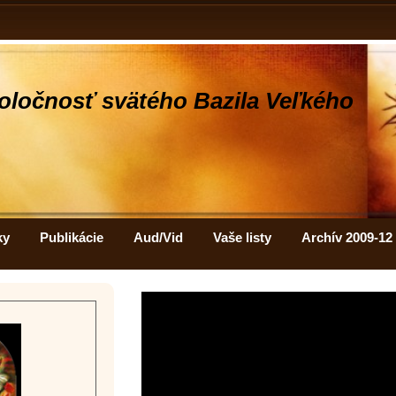
oločnosť svätého Bazila Veľkého
ky
Publikácie
Aud/Vid
Vaše listy
Archív 2009-12