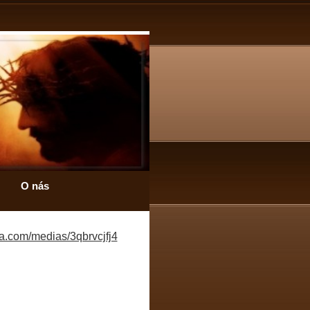
O nás
tia.com/medias/3qbrvcjfj4