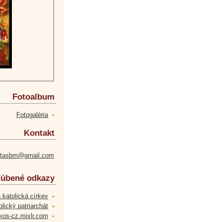
Fotoalbum
Fotogaléria
Kontakt
etasbm@gmail.com
úbené odkazy
 katolická církev
lický patriarchát
kos-cz.mixlr.com