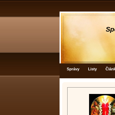
Sp
Správy
Listy
Člán