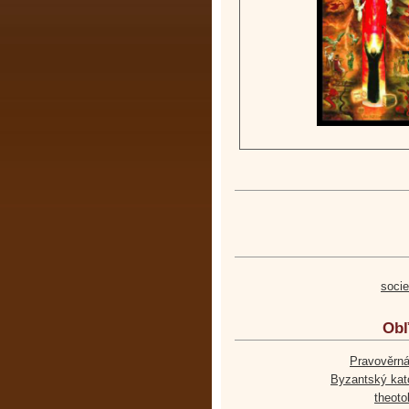
soci
Obľ
Pravověrná
Byzantský kato
theoto