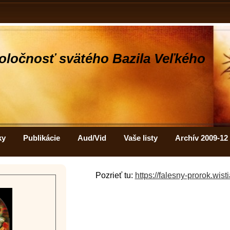
oločnosť svätého Bazila Veľkého
ky
Publikácie
Aud/Vid
Vaše listy
Archív 2009-12
Pozrieť tu:
https://falesny-prorok.wis