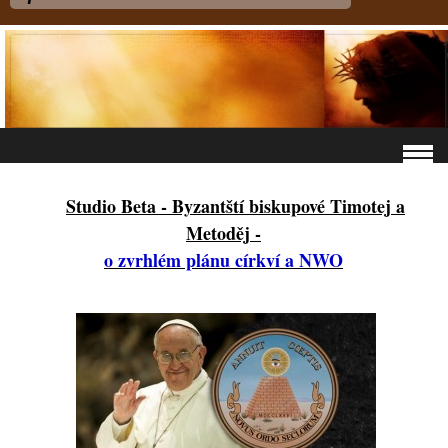
Studio Beta - Byzantští biskupové Timotej a
Metoděj -
o zvrhlém plánu církví a NWO