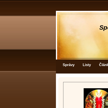
Sp
Správy
Listy
Člán