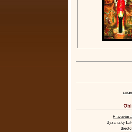
soci
Obľ
Pravověrná
Byzantský kato
theoto