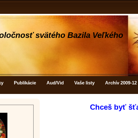
oločnosť svätého Bazila Veľkého
ky
Publikácie
Aud/Vid
Vaše listy
Archív 2009-12
Chceš byť šť