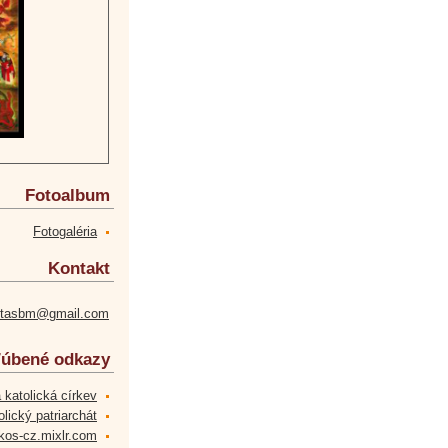
Fotoalbum
Fotogaléria
Kontakt
etasbm@gmail.com
úbené odkazy
 katolická církev
lický patriarchát
kos-cz.mixlr.com