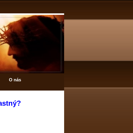
O nás
astný?