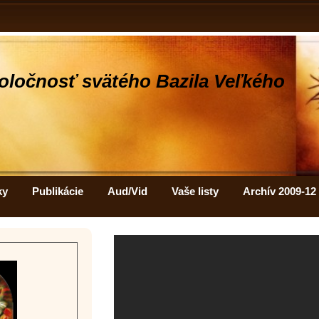
oločnosť svätého Bazila Veľkého
ky
Publikácie
Aud/Vid
Vaše listy
Archív 2009-12