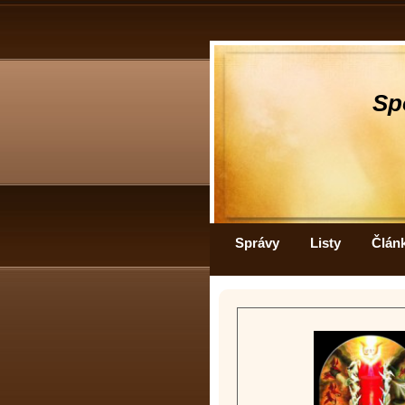
Sp
Správy
Listy
Člán