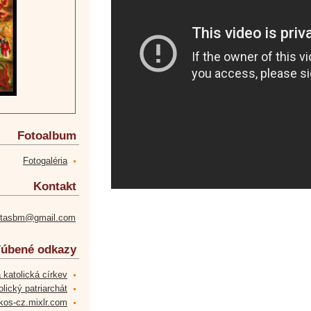
Fotoalbum
Fotogaléria
Kontakt
etasbm@gmail.com
úbené odkazy
 katolická církev
lický patriarchát
kos-cz.mixlr.com