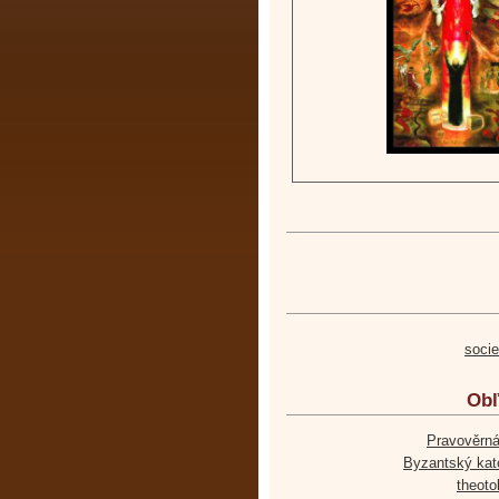
soci
Obľ
Pravověrná
Byzantský kato
theoto