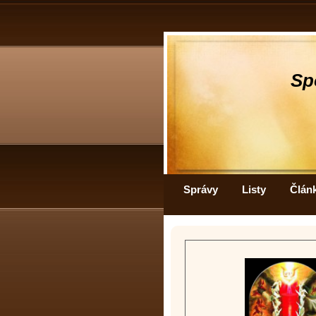
Sp
Správy
Listy
Člán