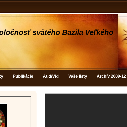
oločnosť svätého Bazila Veľkého
ky
Publikácie
Aud/Vid
Vaše listy
Archív 2009-12