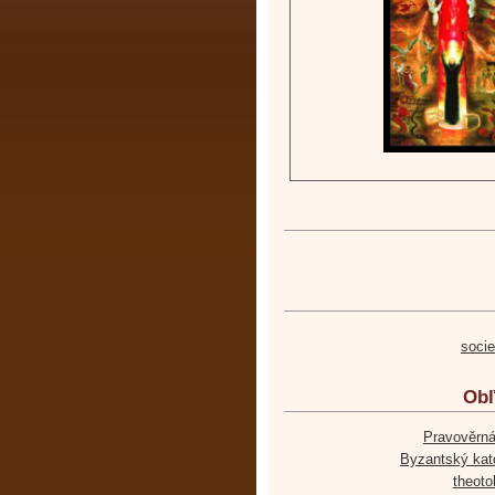
soci
Obľ
Pravověrná
Byzantský kato
theoto