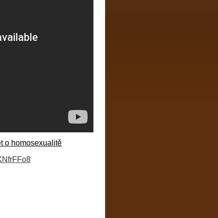
ět o homosexualitě
XNfrFFo8