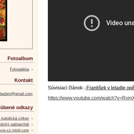
Fotoalbum
Fotogaléria
Kontakt
Súvisiaci článok -
František v letadle op
etasbm@gmail.com
https://www.youtube.com/watch?v=Rvm
úbené odkazy
 katolická církev
lický patriarchát
kos-cz.mixlr.com