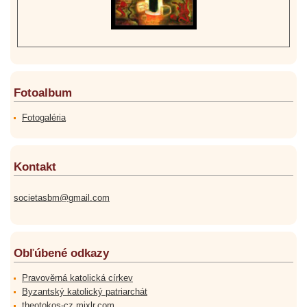
Fotoalbum
Fotogaléria
Kontakt
societasbm@gmail.com
Obľúbené odkazy
Pravověrná katolická církev
Byzantský katolický patriarchát
theotokos-cz.mixlr.com