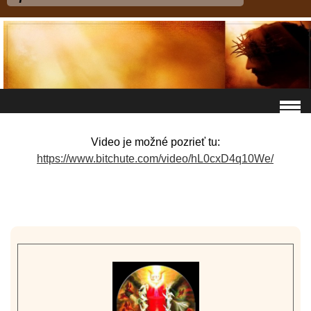
Video je možné pozrieť tu:
https://www.bitchute.com/video/hL0cxD4q10We/