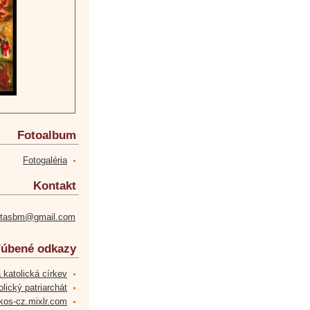
Fotoalbum
Fotogaléria
Kontakt
etasbm@gmail.com
úbené odkazy
 katolická církev
lický patriarchát
kos-cz.mixlr.com