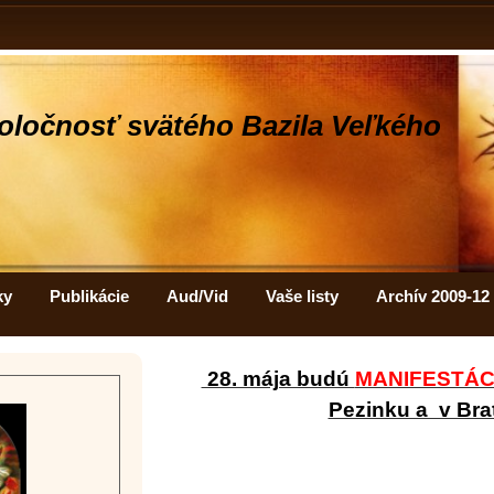
oločnosť svätého Bazila Veľkého
ky
Publikácie
Aud/Vid
Vaše listy
Archív 2009-12
28. mája budú
MANIFESTÁC
Pezinku a v Bra