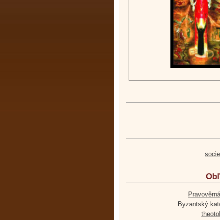
soci
Obľ
Pravověrná
Byzantský kato
theoto