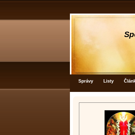
Sp
Správy
Listy
Člán