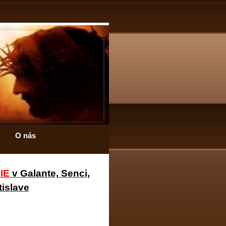
O nás
IE
v
Galante, Senci,
tislave