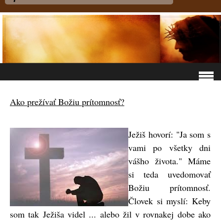
Ako prežívať Božiu prítomnosť?
Ježiš hovorí: "Ja som s
vami po všetky dni
vášho života." Máme
si teda uvedomovať
Božiu prítomnosť.
Človek si myslí: Keby
som tak Ježiša videl ... alebo žil v rovnakej dobe ako