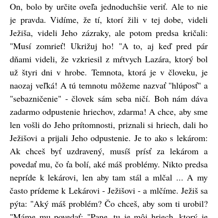
On, bolo by určite oveľa jednoduchšie veriť. Ale to nie
je pravda. Vidíme, že tí, ktorí žili v tej dobe, videli
Ježiša, videli Jeho zázraky, ale potom predsa kričali:
"Musí zomrieť! Ukrižuj ho! "A to, aj keď pred pár
dňami videli, že vzkriesil z mŕtvych Lazára, ktorý bol
už štyri dni v hrobe. Temnota, ktorá je v človeku, je
naozaj veľká! A tú temnotu môžeme nazvať "hlúposť" a
"sebazničenie" - človek sám seba ničí. Boh nám dáva
zadarmo odpustenie hriechov, zdarma! A chce, aby sme
len vošli do Jeho prítomnosti, priznali si hriech, dali ho
Ježišovi a prijali Jeho odpustenie. Je to ako s lekárom:
Ak chceš byť uzdravený, musíš prísť za lekárom a
povedať mu, čo ťa bolí, aké máš problémy. Nikto predsa
nepríde k lekárovi, len aby tam stál a mlčal ... A my
často prídeme k Lekárovi - Ježišovi - a mlčíme. Ježiš sa
pýta: "Aký máš problém? Čo chceš, aby som ti urobil?
"Máme mu povedať: "Pane, tu je môj hriech, ktorý je