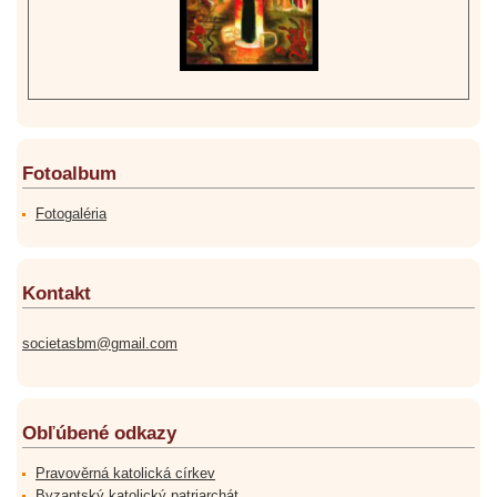
Fotoalbum
Fotogaléria
Kontakt
societasbm@gmail.com
Obľúbené odkazy
Pravověrná katolická církev
Byzantský katolický patriarchát