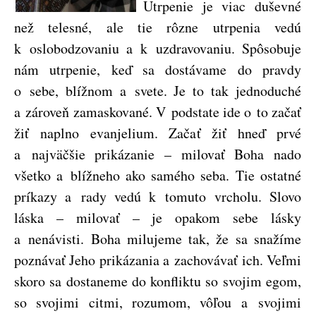
Utrpenie je viac duševné
než telesné, ale tie rôzne utrpenia vedú
k oslobodzovaniu a k uzdravovaniu. Spôsobuje
nám utrpenie, keď sa dostávame do pravdy
o sebe, blížnom a svete. Je to tak jednoduché
a zároveň zamaskované. V podstate ide o to začať
žiť naplno evanjelium. Začať žiť hneď prvé
a najväčšie prikázanie – milovať Boha nado
všetko a blížneho ako samého seba. Tie ostatné
príkazy a rady vedú k tomuto vrcholu. Slovo
láska – milovať – je opakom sebe lásky
a nenávisti. Boha milujeme tak, že sa snažíme
poznávať Jeho prikázania a zachovávať ich. Veľmi
skoro sa dostaneme do konfliktu so svojim egom,
so svojimi citmi, rozumom, vôľou a svojimi