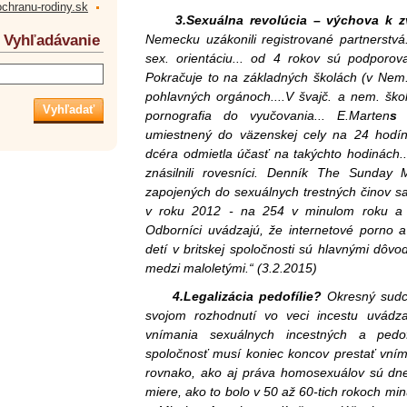
ochranu-rodiny.sk
3.Sexuálna revolúcia
– výchova k zv
Vyhľadávanie
Nemecku uzákonili registrované partnerstvá
sex. orientáciu... od 4 rokov sú podporov
Pokračuje to na základných školách (v Nem.
pohlavných orgánoch....V švajč. a nem. šk
pornografia do vyučovania...
E.Marten
umiestnený do väzenskej cely na 24 hodí
dcéra odmietla účasť na takýchto hodinách...
znásilnili rovesníci. Denník The Sunday 
zapojených do sexuálnych trestných činov s
v roku 2012 - na 254 v minulom roku a t
Odborníci uvádzajú, že internetové porno a
detí v britskej spoločnosti sú hlavnými dôvo
medzi maloletými.“ (3.2.2015)
4.Legalizácia pedofílie?
Okresný sudca
svojom rozhodnutí vo veci incestu uvádz
vnímania sexuálnych incestných a pedo
spoločnosť musí koniec koncov prestať vníma
rovnako, ako aj práva homosexuálov sú d
miere, ako to bolo v 50 až 60-tich rokoch mi