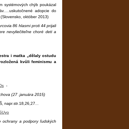
rem systémových chýb poukázal
v.....uskutočnené adopcie do
 (Slovensko, október 2013)
ovia 86 hlasmi proti 44 prijali
re nevyliečiteľne choré deti a
estra i matka „dělaly ostudu
rozložená kvůli feminismu a
0s
-
hova (27 .januára 2015)
, napr.str.18,26,27...
W5Uyo
e ochrany a podpory ľudských