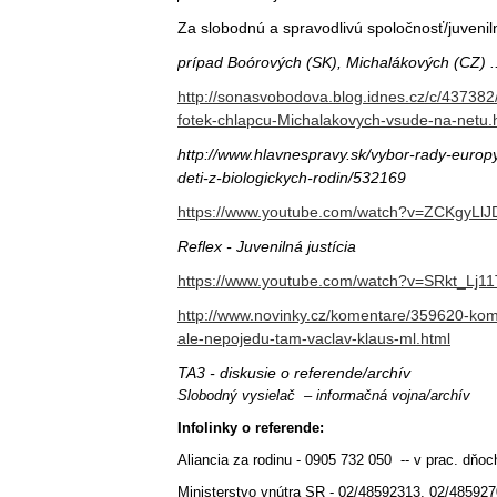
Za slobodnú a spravodlivú spoločnosť/juveniln
prípad Boórových (SK), Michalákových (CZ) ..
http://sonasvobodova.blog.idnes.cz/c/43738
fotek-chlapcu-Michalakovych-vsude-na-netu.
http://www.hlavnespravy.sk/vybor-rady-euro
deti-z-biologickych-rodin/532169
https://www.youtube.com/watch?v=ZCKgyLlJ
Reflex - Juvenilná justícia
https://www.youtube.com/watch?v=SRkt_Lj11
http://www.novinky.cz/komentare/359620-kom
ale-nepojedu-tam-vaclav-klaus-ml.html
TA3 - diskusie o referende/archív
Slobodný vysielač – informačná vojna/archív
Infolinky o referende:
Aliancia za rodinu - 0905 732 050 -- v prac. dňoc
Ministerstvo vnútra SR - 02/48592313, 02/485927