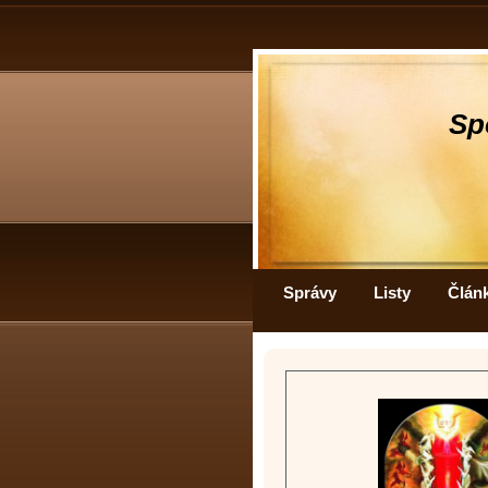
Sp
Správy
Listy
Člán