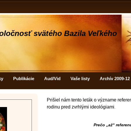
oločnosť svätého Bazila Veľkého
ky
Publikácie
Aud/Vid
Vaše listy
Archív 2009-12
Prišiel nám tento leták o význame refere
rodinu pred zvrhlými ideológiami
.
Prečo „až“ refere