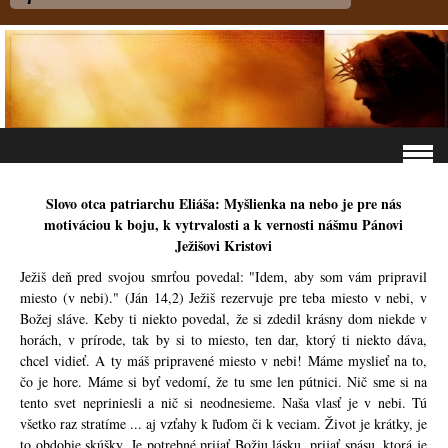
Slovo otca patriarchu Eliáša: Myšlienka na nebo je pre nás
motiváciou k boju, k vytrvalosti a k vernosti nášmu Pánovi
Ježišovi Kristovi
Ježiš deň pred svojou smrťou povedal: "Idem, aby som vám pripravil
miesto (v nebi)." (Ján 14,2) Ježiš rezervuje pre teba miesto v nebi, v
Božej sláve. Keby ti niekto povedal, že si zdedil krásny dom niekde v
horách, v prírode, tak by si to miesto, ten dar, ktorý ti niekto dáva,
chcel vidieť. A ty máš pripravené miesto v nebi! Máme myslieť na to,
čo je hore. Máme si byť vedomí, že tu sme len pútnici. Nič sme si na
tento svet nepriniesli a nič si neodnesieme. Naša vlasť je v nebi. Tú
všetko raz stratíme ... aj vzťahy k ľuďom či k veciam. Život je krátky, je
to obdobie skúšky. Je potrebné prijať Božiu lásku, prijať spásu, ktorá je