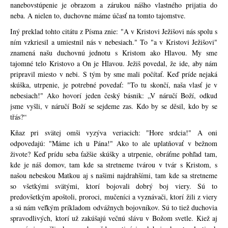
nanebovstúpenie je obrazom a zárukou nášho vlastného prijatia do
neba. A nielen to, duchovne máme účasť na tomto tajomstve.
Iný preklad tohto citátu z Písma znie: "A v Kristovi Ježišovi nás spolu s
ním vzkriesil a umiestnil nás v nebesiach." To "a v Kristovi Ježišovi"
znamená našu duchovnú jednotu s Kristom ako Hlavou. My sme
tajomné telo Kristovo a On je Hlavou. Ježiš povedal, že ide, aby nám
pripravil miesto v nebi. S tým by sme mali počítať. Keď príde nejaká
skúška, utrpenie, je potrebné povedať: "To tu skončí, naša vlasť je v
nebesiach!" Ako hovorí jeden český básnik: „V náručí Boží, odkud
jsme vyšli, v náručí Boží se sejdeme zas. Kdo by se děsil, kdo by se
třás?“
Kňaz pri svätej omši vyzýva veriacich: "Hore srdcia!" A oni
odpovedajú: "Máme ich u Pána!" Ako to ale uplatňovať v bežnom
živote? Keď prídu seba ťažšie skúšky a utrpenie, obráťme pohľad tam,
kde je náš domov, tam kde sa stretneme tvárou v tvár s Kristom, s
našou nebeskou Matkou aj s našimi najdrahšími, tam kde sa stretneme
so všetkými svätými, ktorí bojovali dobrý boj viery. Sú to
predovšetkým apoštoli, proroci, mučeníci a vyznávači, ktorí žili z viery
a sú nám veľkým príkladom odvážnych bojovníkov. Sú to tiež duchovia
spravodlivých, ktorí už zakúšajú večnú slávu v Božom svetle. Kiež aj