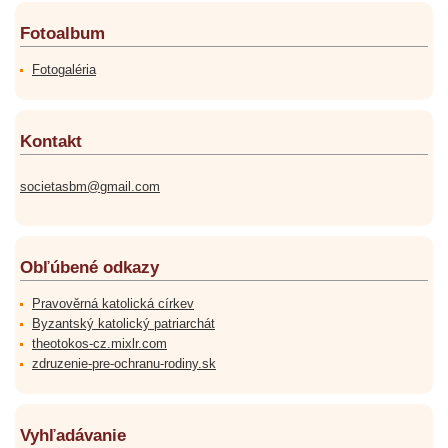
Fotoalbum
Fotogaléria
Kontakt
societasbm@gmail.com
Obľúbené odkazy
Pravověrná katolická církev
Byzantský katolický patriarchát
theotokos-cz.mixlr.com
zdruzenie-pre-ochranu-rodiny.sk
Vyhľadávanie