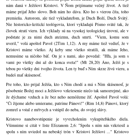
nám daná v Ježišovi Kristovi. V Ňom prijímame večný život. A tiež
máme prijať Jeho slovo. Boh nám ho dáva. Kto ho s vierou číta, toho
premieňa. Autorom, ale tiež vykladateľom, je Duch Boží, Duch Svätý.
Nie historicko-kritickí teológovia, ktorí vykladajú Písmo sväté tak, že
človek stratí vieru. Ich výklady sú na vysokej teologickej úrovni, ale v
podstate je za nimi duch ateizmu, duch smrti. "Viem, komu som
uveril," volá apoštol Pavol (2Tim 1,12). A my máme tiež vedieť, že v
Kristovi máme všetko. Aj keby sme všetko stratili, ak máme Jeho,
nemusíme sa ničoho báť. On je s nami, ako povedal: "Hľa, ja som s
vami po všetky dni až do konca sveta!" (Mt 28,20) Áno, Ježiš je s
tebou po všetky dni tvojho života. Len ty buď s Ním skrze živú vieru, a
budeš mať skúsenosť.
Pre toho, kto prijal Ježiša, kto s Ním chodí a má s Ním skúsenosť, je
pôsobenie Božej moci a Ježišovo vzkriesenie niečo tak samozrejmé, ako
že dýchame vzduch a že bez neho nemôžeme žiť. Apoštol Pavol volá:
"Či žijeme alebo umierame, patríme Pánovi!" (Rim 14,8) Pánovi, ktorý
zomrel a vstal z mŕtvych a vstúpil do neba, do svojej slávy.
Kristovo nanebovstúpenie je vyvrcholením vykupiteľského diela.
Všimnime si citát v liste Efezanom 2,6: "Spolu s ním nás vzkriesil a
spolu s ním uviedol na nebeský trón v Kristovi Ježišovi ..." Kristovo