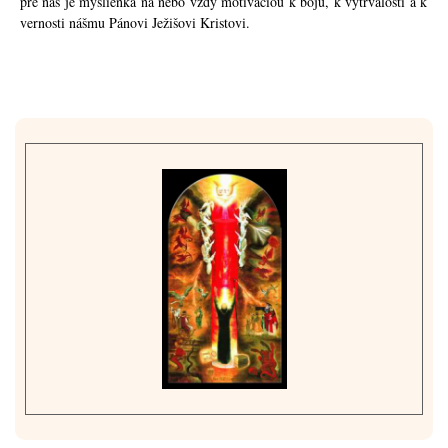
pre nás je myšlienka na nebo vždy motiváciou k boju, k vytrvalosti a k
vernosti nášmu Pánovi Ježišovi Kristovi.