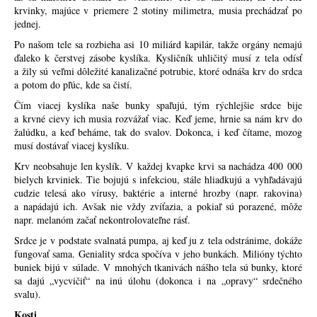
krvinky, majúce v priemere 2 stotiny milimetra, musia prechádzať po
jednej.
Po našom tele sa rozbieha asi 10 miliárd kapilár, takže orgány nemajú
ďaleko k čerstvej zásobe kyslíka. Kysličník uhličitý musí z tela odísť
a žily sú veľmi dôležité kanalizačné potrubie, ktoré odnáša krv do srdca
a potom do pľúc, kde sa čistí.
Čím viacej kyslíka naše bunky spaľujú, tým rýchlejšie srdce bije
a krvné cievy ich musia rozvážať viac. Keď jeme, hrnie sa nám krv do
žalúdku, a keď beháme, tak do svalov. Dokonca, i keď čítame, mozog
musí dostávať viacej kyslíku.
Krv neobsahuje len kyslík. V každej kvapke krvi sa nachádza 400 000
bielych krviniek. Tie bojujú s infekciou, stále hliadkujú a vyhľadávajú
cudzie telesá ako vírusy, baktérie a interné hrozby (napr. rakovina)
a napádajú ich. Avšak nie vždy zvíťazia, a pokiaľ sú porazené, môže
napr. melanóm začať nekontrolovateľne rásť.
Srdce je v podstate svalnatá pumpa, aj keď ju z tela odstránime, dokáže
fungovať sama. Geniality srdca spočíva v jeho bunkách. Milióny týchto
buniek bijú v súlade. V mnohých tkanivách nášho tela sú bunky, ktoré
sa dajú „vycvičiť“ na inú úlohu (dokonca i na „opravy“ srdečného
svalu).
Kosti