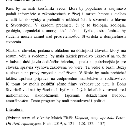
Kiež by sa našli kresťanskí vedci, ktorí by populárne a zaujímavo
podali informácie o zákonitostiach v živej i mŕtvej hmote s cieľom
zaradiť ich do výuky a prebudiť v mládeži úctu k stvoreniu, a hlavne
k Stvoriteľovi. V každom predmete, či je to biológia, zoológia,
geológia, organická a anorganická chémia, fyzika, astronómia... by
študenti museli žasnúť nad prozreteľnosťou Stvoriteľa a dômyselnosti
stvorenia.
Náuka o človeku, podaná s ohľadom na dôstojnosť človeka, ktorý má
rozum, vôľu a svedomie, by mala taktiež pravdivo ukazovať na to, že
v ľudskej duši je zlo dedičného hriechu, a preto najpotrebnejšie je pre
človeka správna výchova zakotvená vo viere. Tá vedie k bázni Božej
a ukazuje na pravý zmysel a cieľ života. V škole by mala prebiehať
taktiež správna príprava na zodpovedné manželstvo a rodičovstvo.
K tomu by mohli poslúžiť rôzne filmy vzbudzujúce úctu k Bohu
Stvoriteľovi. Inak by žiaci mali byť v poučných lekciách varovaní pred
narkomániou, alkoholizmom, fajčením, dekadentnou hudbou,
amorálnosťou. Tento program by mali presadzovať i politici.
Literatúra:
(Vybraté texty sú z knihy Mnich Eliáš:
Klement, učeň apoštola Petra,
Díl třetí
.
Apocalypsa
, Praha 2019, s. 121 – 128. 132 – 137)