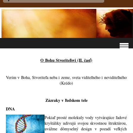
O Bohu Stvoriteľovi (II. časť)
Verím v Boha, Stvoriteľa neba i zeme, sveta viditeľného i neviditeľného
(Krédo)
Zázraky v ľudskom tele
DNA
Pokiaľ prosté molekuly vody vytvárajúce ľadové
kryštáliky udivujú svojou skvostnou štruktúrou,
uvážme dômyselný design v pozadí veľkých