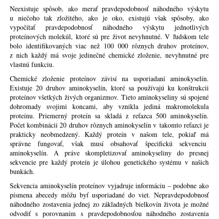
Neexistuje spôsob, ako merať pravdepodobnosť náhodného výskytu
u niečoho tak zložitého, ako je oko, existujú však spôsoby, ako
vypočítať pravdepodobnosť náhodného výskytu jednotlivých
proteínových molekúl, ktoré sú pre život nevyhnutné. V ľudskom tele
bolo identifikovaných viac než 100 000 rôznych druhov proteínov,
z nich každý má svoje jedinečné chemické zloženie, nevyhnutné pre
vlastnú funkciu.
Chemické zloženie proteínov závisí na usporiadaní aminokyselín.
Existuje 20 druhov aminokyselín, ktoré sa používajú ku konštrukcii
proteínov všetkých živých organizmov. Tieto aminokyseliny sú spojené
dohromady svojimi koncami, aby vznikla jediná makromolekula
proteínu. Priemerný proteín sa skladá z reťazca 500 aminokyselín.
Počet kombinácii 20 druhov rôznych aminokyselín v takomto reťazci je
prakticky neobmedzený. Každý proteín v našom tele, pokiaľ má
správne fungovať, však musí obsahovať špecifickú sekvenciu
aminokyselín. A práve skompletizovať aminokyseliny do presnej
sekvencie pre každý proteín je úlohou genetického systému v našich
bunkách.
Sekvencia aminokyselín proteínov vyjadruje informáciu – podobne ako
písmena abecedy môžu byť usporiadané do viet. Nepravdepodobnosť
náhodného zostavenia jednej zo základných bielkovín života je možné
odvodiť s porovnaním s pravdepodobnosťou náhodného zostavenia