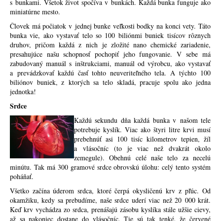
s bunkami. Všetok život spočíva v bunkách. Každá bunka funguje ako
miniatúrne mesto.
Človek má počiatok v jednej bunke veľkosti bodky na konci vety. Táto
bunka vie, ako vystavať telo so 100 biliónmi buniek tisícov rôznych
druhov, pričom každá z nich je zložité nano chemické zariadenie,
presahujúce našu schopnosť pochopiť jeho fungovanie. V sebe má
zabudovaný manuál s inštrukciami, manuál od výrobcu, ako vystavať
a prevádzkovať každú časť tohto neuveriteľného tela. A týchto 100
biliónov buniek, z ktorých sa telo skladá, pracuje spolu ako jedna
jednotka!
Srdce
Každú sekundu dňa každá bunka v našom tele
potrebuje kyslík. Viac ako štyri litre krvi musí
prebehnúť asi 100 tisíc kilometrov tepien, žíl
a vlásočníc (to je viac než dvakrát okolo
zemegule). Obehnú celé naše telo za necelú
minútu. Tak má 300 gramové srdce obrovskú úlohu: celý tento systém
poháňať.
Všetko začína úderom srdca, ktoré čerpá okysličenú krv z pľúc. Od
okamžiku, kedy sa prebudíme, naše srdce uderí viac než 20 000 krát.
Keď krv vychádza zo srdca, prenášajú zásobu kyslíka stále užšie cievy,
až sa nakoniec dostane do vlásočníc. Tie sú tak tenké, že červené