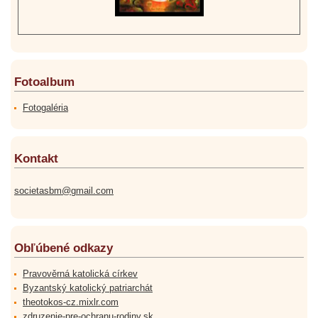
Fotoalbum
Fotogaléria
Kontakt
societasbm@gmail.com
Obľúbené odkazy
Pravověrná katolická církev
Byzantský katolický patriarchát
theotokos-cz.mixlr.com
zdruzenie-pre-ochranu-rodiny.sk