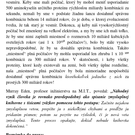
vesmíru. Keby sme mali počítač, ktorý by mohol meniť usporiadanie
500 aminokyselín určitého proteínu rýchlosťou miliardy kombinácii za
sekundu, nemali by sme v podstate žiadnu šancu dosiahnuť správnu
kombináciu behom 14 miliárd rokov, čo je doba, o ktorej evolucionisti
tvrdia, že tak starý je vesmír. Dokonca, aj keby náš vysokorýchlostný
počítač bol zmenšený na veľkosť elektrónu, a my by sme ich mali toľko,
že by sme nimi zaplnili miestnosť o rozmeroch 10 miliárd kubických
svetelných rokov (asi 1 x 10¹⁵⁰ počítačov!), bolo by stále vysoko
nepravdepodobné, že by sa dosiahla správna kombinácia. Takáto
„miestnosť“ plná počítačov by mohla usporiadať len zhruba 1 x 10 ¹⁸º
kombinácii za 300 miliárd rokov. V skutočnosti, i keby všetky
proteíny, ktoré kedy existovali na zemi, boli všetky úplne rozdielne,
naša „miestnosť“ plná počítačov by bola mimoriadne nespôsobilá
dosiahnuť správnu kombináciu
ktoréhokoľvek jediného z nich
za
prostých 300 miliárd rokov!
Murray Eden, profesor inžinierstva na M.I.T., povedal:
„Náhodný
vznik človeka je rovnako pravdepodobný ako spísanie zmysluplnej
knihovne s tisícami zväzkov pomocou tohto postupu:
Začnite nejakou
zmysluplnou vetou, prepíšte ju s niekoľkými chybami a predĺžte ju
pridaním písmen; potom sa pozrite na výsledok, či je nová veta
zmysluplná. Tento proces opakujte, dokiaľ nebude knihovňa
dokončená.“
Poznámka do praxe: