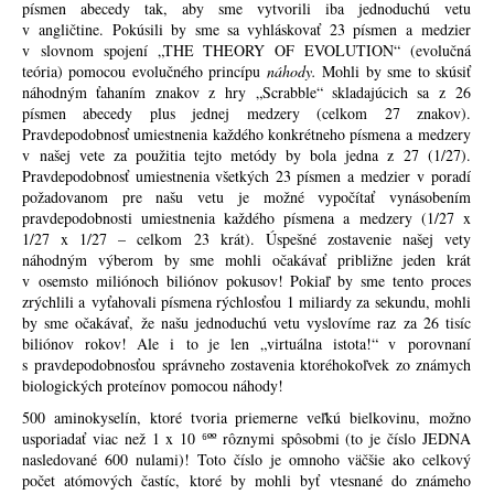
písmen abecedy tak, aby sme vytvorili iba jednoduchú vetu
v angličtine. Pokúsili by sme sa vyhláskovať 23 písmen a medzier
v slovnom spojení „THE THEORY OF EVOLUTION“ (evolučná
teória) pomocou evolučného princípu
náhody.
Mohli by sme to skúsiť
náhodným ťahaním znakov z hry „Scrabble“ skladajúcich sa z 26
písmen abecedy plus jednej medzery (celkom 27 znakov).
Pravdepodobnosť umiestnenia každého konkrétneho písmena a medzery
v našej vete za použitia tejto metódy by bola jedna z 27 (1/27).
Pravdepodobnosť umiestnenia všetkých 23 písmen a medzier v poradí
požadovanom pre našu vetu je možné vypočítať vynásobením
pravdepodobnosti umiestnenia každého písmena a medzery (1/27 x
1/27 x 1/27 – celkom 23 krát). Úspešné zostavenie našej vety
náhodným výberom by sme mohli očakávať približne jeden krát
v osemsto miliónoch biliónov pokusov! Pokiaľ by sme tento proces
zrýchlili a vyťahovali písmena rýchlosťou 1 miliardy za sekundu, mohli
by sme očakávať, že našu jednoduchú vetu vyslovíme raz za 26 tisíc
biliónov rokov! Ale i to je len „virtuálna istota!“ v porovnaní
s pravdepodobnosťou správneho zostavenia ktoréhokoľvek zo známych
biologických proteínov pomocou náhody!
500 aminokyselín, ktoré tvoria priemerne veľkú bielkovinu, možno
usporiadať viac než 1 x 10 ⁶ºº rôznymi spôsobmi (to je číslo JEDNA
nasledované 600 nulami)! Toto číslo je omnoho väčšie ako celkový
počet atómových častíc, ktoré by mohli byť vtesnané do známeho