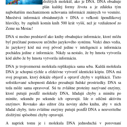
zložitých molekúl, ako je DNA. DNA obsahuje
plán každej formy života a je zďaleka tým
najbohatším mechanizmom uchovania informácii známych vo vesmíre.
Množstvá informácii obsiahnutých v DNA o veľkosti špendlíkovej
hlavičky, by zaplnili komín kníh 500 krát vyšší, než je vzdialenosť zo
Zeme na Mesiac!
DNA si možno predstaviť ako knihy obsahujúce informácie, ktoré môžu
byť prečítané pomocou určitého jazykového systému. Vedci dnes vedia,
že jazykový kód má svoj pôvod jedine v inteligencii a informácia
pochádza jedine z informácie. Nikdy sa nestalo, že by hmota vytvorila
kód alebo že by hmota vytvorila informáciu.
DNA je trojrozmerná molekula replikujúca sama seba. Každá molekula
DNA je schopná rýchle a efektívne vytvoriť identickú kópiu. DNA má
svoj program, ktorý dokáže objaviť a opraviť chyby v replikácii. Tieto
sofistikované schopnosti ďaleko presahujú ľudské prostriedky. DNA sa
teda môže sama opravovať. Sú tu zvláštne proteíny nazývané enzýmy,
ktoré putujú pozdĺž molekuly DNA, hľadajú chyby a minútu po
minúte, sekundu po sekunde ich opravujú. Ide o edičnú aktivitu
enzýmov. Rovnako ako editor číta noviny alebo knihu, aby v nich
hľadal chyby, tieto zvláštne enzýmy putujú pozdĺž DNA a neuveriteľne
zložitými spôsobmi chyby opravujú.
A napriek tomu je i molekula DNA jednoduchá v porovnaní