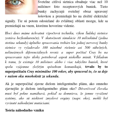
Svetelne citlivá sietnica obsahuje viac než 10
miliónov foto receptorových buniek. Tieto
bunky zachycujú svetelný obraz upravený
šošovkou a premieňajú ho na zložité elektrické
signály. Tie sú potom odosielané do zvláštnej oblasti mozgu, kde sa
premieňajú na vnem, ktorému hovoríme videnie.
Hoci dnes máme úchvatnú výpočtovú techniku, výkon ľudskej sietnice
zostáva bezkonkurenčný. V skutočnosti simulácie 10 milisekúnd (jedna
stotina sekundy) úplného spracovania trebárs len jednej nervovej bunky
sietnice vy vyžadovalo 100 násobné riešenie asi 500 súbežných,
nelineárnych diferenciálnych rovníc a super počítač Cray by na
spracovanie tejto úlohy potreboval aspoň niekoľko minút. Vzhľadom
k tomu, že existuje 10 miliónov alebo i viac takýchto buniek, ktoré
trvalo by to
spolu vzájomne zložitým spôsobom komunikujú,
superpočítaču
Cray minimálne 100 rokov, aby spracoval to, čo sa deje
v našom oku mnohokrát za sekundu.
Ak je superpočítač zjavne dielom inteligentného plánu, ako omnoho
zjavnejšie je dielom inteligentného plánu oko?
Dôverčivosť človeka
musí byť pekne namáhavá, pokiaľ sa domnieva, že jemne vyvážené
systémy, ako sú niektoré zmyslové orgány (napr. oko), mohli byť
vyvinuté náhodnými mutáciami.
Teória náhodného vzniku