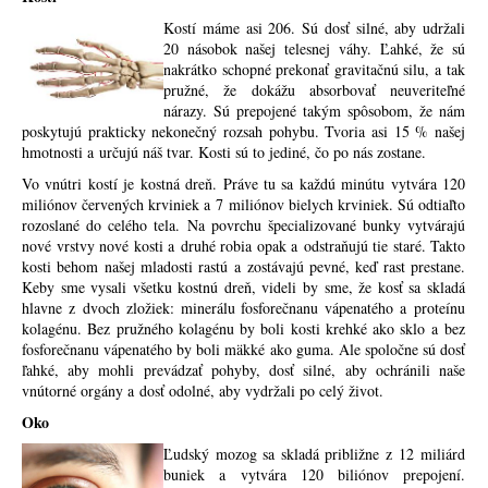
Kostí máme asi 206. Sú dosť silné, aby udržali
20 násobok našej telesnej váhy. Ľahké, že sú
nakrátko schopné prekonať gravitačnú silu, a tak
pružné, že dokážu absorbovať neuveriteľné
nárazy. Sú prepojené takým spôsobom, že nám
poskytujú prakticky nekonečný rozsah pohybu. Tvoria asi 15 % našej
hmotnosti a určujú náš tvar. Kosti sú to jediné, čo po nás zostane.
Vo vnútri kostí je kostná dreň. Práve tu sa každú minútu vytvára 120
miliónov červených krviniek a 7 miliónov bielych krviniek. Sú odtiaľto
rozoslané do celého tela. Na povrchu špecializované bunky vytvárajú
nové vrstvy nové kosti a druhé robia opak a odstraňujú tie staré. Takto
kosti behom našej mladosti rastú a zostávajú pevné, keď rast prestane.
Keby sme vysali všetku kostnú dreň, videli by sme, že kosť sa skladá
hlavne z dvoch zložiek: minerálu fosforečnanu vápenatého a proteínu
kolagénu. Bez pružného kolagénu by boli kosti krehké ako sklo a bez
fosforečnanu vápenatého by boli mäkké ako guma. Ale spoločne sú dosť
ľahké, aby mohli prevádzať pohyby, dosť silné, aby ochránili naše
vnútorné orgány a dosť odolné, aby vydržali po celý život.
Oko
Ľudský mozog sa skladá približne z 12 miliárd
buniek a vytvára 120 biliónov prepojení.