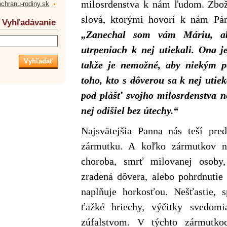
milosrdenstva k nám ľudom. Zbož
ochranu-rodiny.sk
slová, ktorými hovorí k nám Pán
Vyhľadávanie
„Zanechal som vám Máriu, ab
utrpeniach k nej utiekali. Ona j
takže je nemožné, aby niekým p
toho, kto s dôverou sa k nej utie
pod plášť svojho milosrdenstva n
nej odišiel bez útechy.“
Najsvätejšia Panna nás teší pr
zármutku. A koľko zármutkov na
choroba, smrť milovanej osoby,
zradená dôvera, alebo pohrdnutie
naplňuje horkosťou. Nešťastie, 
ťažké hriechy, výčitky svedomi
zúfalstvom. V týchto zármutko