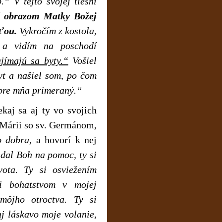
“ V tejto svojej tiesni
 obrazom Matky Božej
ťou.
Vykročím z kostola,
 a vidím na poschodí
jímajú sa byty.“
Vošiel
yt a našiel som, po čom
 pre mňa primeraný.“
iekaj sa aj ty vo svojich
Márii so sv. Germánom,
o dobra
, a hovorí k nej
dal Boh na pomoc, ty si
ota. Ty si osviežením
si bohatstvom v mojej
môjho otroctva. Ty si
j láskavo moje volanie,