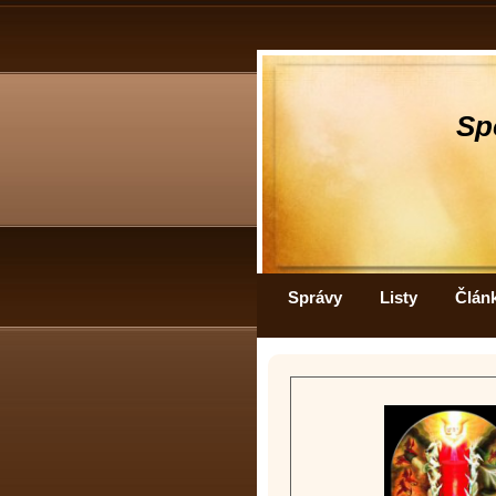
Sp
Správy
Listy
Člán