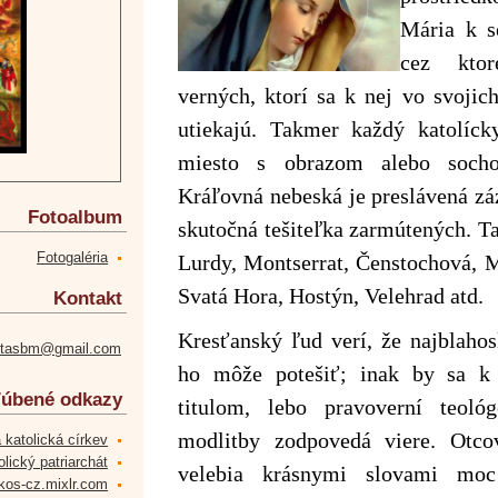
Mária k s
cez ktor
verných, ktorí sa k nej vo svoji
utiekajú. Takmer každý katolíck
miesto s obrazom alebo soch
Kráľovná nebeská je preslávená zá
Fotoalbum
skutočná tešiteľka zarmútených. T
Fotogaléria
Lurdy, Montserrat, Čenstochová, M
Svatá Hora, Hostýn, Velehrad atd.
Kontakt
Kresťanský ľud verí, že najblaho
etasbm@gmail.com
ho môže potešiť; inak by sa k
úbené odkazy
titulom, lebo pravoverní teoló
modlitby zodpovedá viere. Otcov
 katolická církev
lický patriarchát
velebia krásnymi slovami mo
kos-cz.mixlr.com