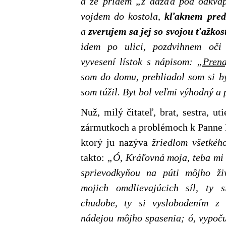
a že prídem „z dažďa pod odkvap.
vojdem do kostola,
kľaknem pred
a
zverujem sa jej so svojou ťažkos
idem po ulici, pozdvihnem oči
vyvesení lístok s nápisom:
„Prena
som do domu, prehliadol som si b
som túžil. Byt bol veľmi výhodný a
Nuž, milý čitateľ, brat, sestra, ut
zármutkoch a problémoch k Panne 
ktorý ju nazýva
žriedlom všetkéh
takto:
„Ó, Kráľovná moja, teba mi 
sprievodkyňou na púti môjho živ
mojich omdlievajúcich síl, ty 
chudobe, ty si vyslobodením z 
nádejou môjho spasenia; ó, vypoču