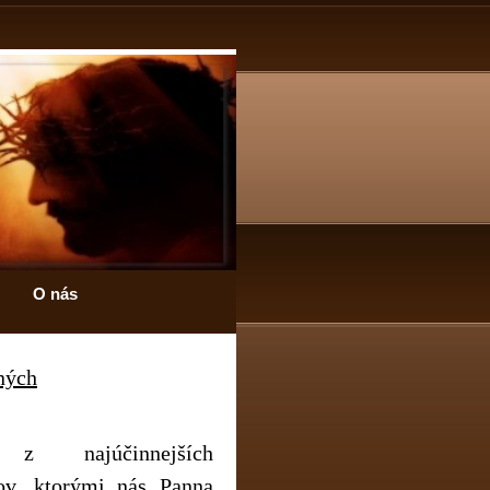
O nás
ných
z najúčinnejších
kov, ktorými nás Panna