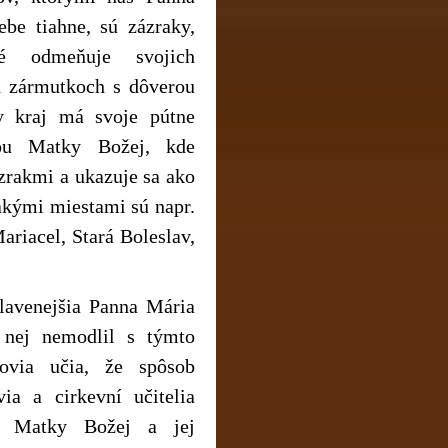
ebe tiahne, sú zázraky,
é odmeňuje svojich
ch zármutkoch s dôverou
y kraj má svoje pútne
ou Matky Božej, kde
zrakmi a ukazuje sa ako
akými miestami sú napr.
ariacel, Stará Boleslav,
slavenejšia Panna Mária
 nej nemodlil s týmto
govia učia, že spôsob
ia a cirkevní učitelia
c Matky Božej a jej