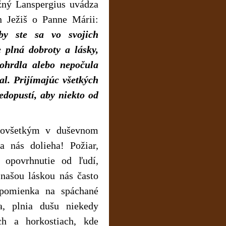
ný Lanspergius uvádza
 Ježiš o Panne Márii:
y ste sa vo svojich
e plná dobroty a lásky,
ohrdla alebo nepočula
kal. Prijímajúc všetkých
edopustí, aby niekto od
edovšetkým v duševnom
 nás dolieha! Požiar,
 opovrhnutie od ľudí,
 našou láskou nás často
spomienka na spáchané
a, plnia dušu niekedy
ch a horkostiach, kde