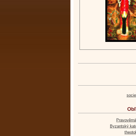
soci
Obľ
Pravověrná
Byzantský kato
theoto