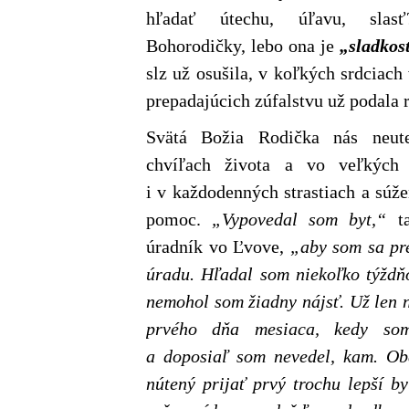
hľadať útechu, úľavu, slas
Bohorodičky, lebo ona je
„sladkos
slz už osušila, v koľkých srdciac
prepadajúcich zúfalstvu už podala 
Svätá Božia Rodička nás neut
chvíľach života a vo veľkých 
i v každodenných strastiach a súž
pomoc.
„Vypovedal som byt,“
ta
úradník vo Ľvove,
„aby som sa pr
úradu. Hľadal som niekoľko týždň
nemohol som žiadny nájsť. Už len 
prvého dňa mesiaca, kedy som
a doposiaľ som nevedel, kam. Ob
nútený prijať prvý trochu lepší b