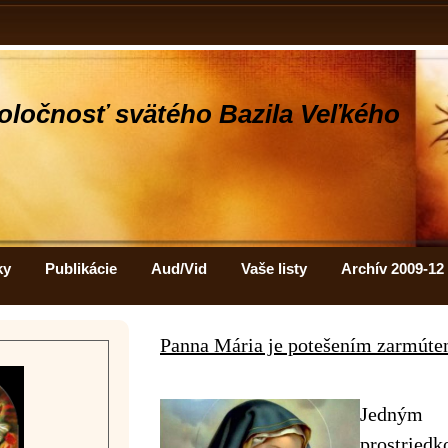
oločnosť svätého Bazila Veľkého
ky
Publikácie
Aud/Vid
Vaše listy
Archív 2009-12
Panna Mária je potešením zarmúte
Jedným 
prostried