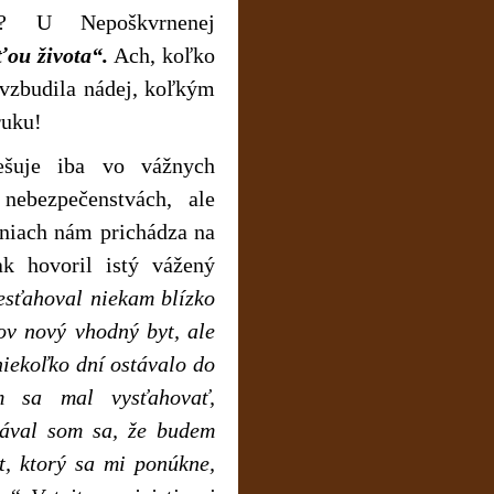
ť? U Nepoškvrnenej
ťou života“.
Ach, koľko
h vzbudila nádej, koľkým
ruku!
ešuje iba vo vážnych
nebezpečenstvách, ale
eniach nám prichádza na
k hovoril istý vážený
esťahoval niekam blízko
ov nový vhodný byt, ale
niekoľko dní ostávalo do
 sa mal vysťahovať,
ával som sa, že budem
yt, ktorý sa mi ponúkne,