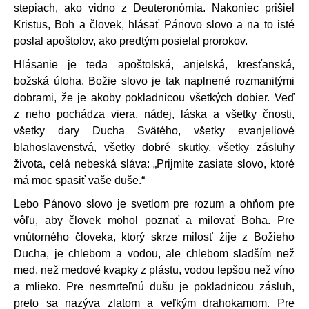
stepiach, ako vidno z Deuteronómia. Nakoniec prišiel
Kristus, Boh a človek, hlásať Pánovo slovo a na to isté
poslal apoštolov, ako predtým posielal prorokov.
Hlásanie je teda apoštolská, anjelská, kresťanská,
božská úloha. Božie slovo je tak naplnené rozmanitými
dobrami, že je akoby pokladnicou všetkých dobier. Veď
z neho pochádza viera, nádej, láska a všetky čnosti,
všetky dary Ducha Svätého, všetky evanjeliové
blahoslavenstvá, všetky dobré skutky, všetky zásluhy
života, celá nebeská sláva: „Prijmite zasiate slovo, ktoré
má moc spasiť vaše duše.“
Lebo Pánovo slovo je svetlom pre rozum a ohňom pre
vôľu, aby človek mohol poznať a milovať Boha. Pre
vnútorného človeka, ktorý skrze milosť žije z Božieho
Ducha, je chlebom a vodou, ale chlebom sladším než
med, než medové kvapky z plástu, vodou lepšou než víno
a mlieko. Pre nesmrteľnú dušu je pokladnicou zásluh,
preto sa nazýva zlatom a veľkým drahokamom. Pre