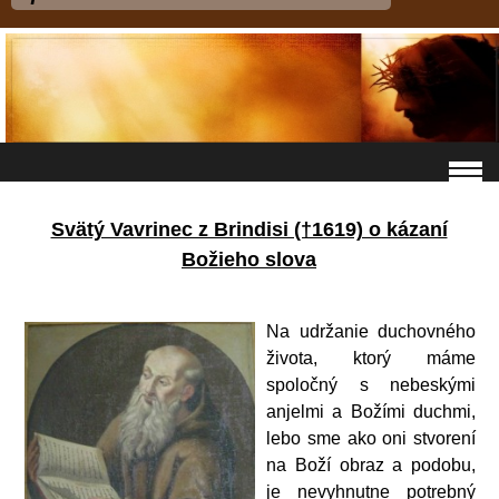
Svätý Vavrinec z Brindisi (†1619) o kázaní
Božieho slova
Na udržanie duchovného
života, ktorý máme
spoločný s nebeskými
anjelmi a Božími duchmi,
lebo sme ako oni stvorení
na Boží obraz a podobu,
je nevyhnutne potrebný