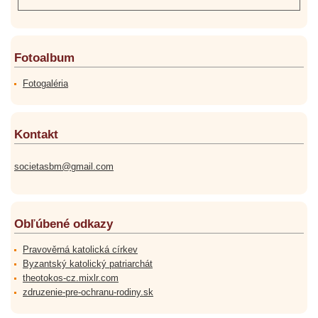
Fotoalbum
Fotogaléria
Kontakt
societasbm@gmail.com
Obľúbené odkazy
Pravověrná katolická církev
Byzantský katolický patriarchát
theotokos-cz.mixlr.com
zdruzenie-pre-ochranu-rodiny.sk