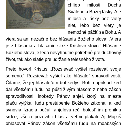
chlieb milosti Ducha
Svätého a Božej lásky. Ale
milosti a lásky bez viery
niet, lebo bez viery je
nemožné páčiť sa Bohu. A
viera sa ani nezačne bez hlásania Božieho slova: „Viera
je z hlásania a hlásanie skrze Kristovo slovo.“ Hlásanie
Božieho slova je teda nevyhnutne potrebné pre duchovný
život, tak ako siatie pre udržanie telesného života.
Preto hovorí Kristus: „Rozsievač vyšiel rozsievať svoje
semeno.“ Rozsievač vyšiel ako hlásateľ spravodlivosti.
Čítame, že jej hlásateľom bol kedysi Boh, napríklad keď
dal všetkému ľudu na púšti živým hlasom z neba zákon
spravodlivosti. Inokedy Pánov anjel, ktorý na mieste
plaču vytýkal ľudu prestúpenie Božieho zákona; a keď
synovia Izraela počuli anjelovu reč, bolesť im prenikla
srdce, všetci pozdvihli hlas a veľmi plakali. Aj Mojžiš
ohlasoval Pánov zákon všetkému ľudu na moabských