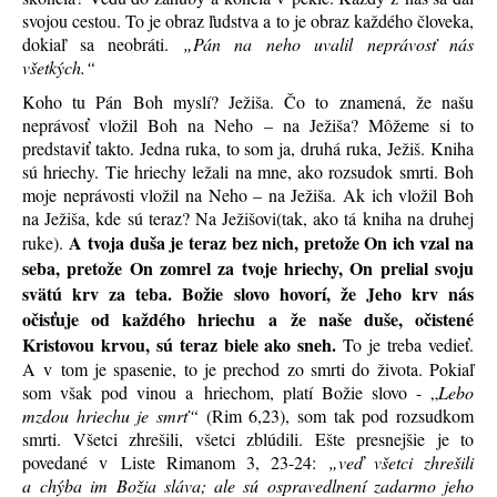
svojou cestou. To je obraz ľudstva a to je obraz každého človeka,
dokiaľ sa neobráti.
„Pán na neho uvalil neprávosť nás
všetkých.“
Koho tu Pán Boh myslí? Ježiša. Čo to znamená, že našu
neprávosť vložil Boh na Neho – na Ježiša? Môžeme si to
predstaviť takto. Jedna ruka, to som ja, druhá ruka, Ježiš. Kniha
sú hriechy. Tie hriechy ležali na mne, ako rozsudok smrti. Boh
moje neprávosti vložil na Neho – na Ježiša. Ak ich vložil Boh
na Ježiša, kde sú teraz? Na Ježišovi(tak, ako tá kniha na druhej
A tvoja duša je teraz bez nich, pretože On ich vzal na
ruke).
seba, pretože On zomrel za tvoje hriechy, On prelial svoju
svätú krv za teba. Božie slovo hovorí, že Jeho krv nás
očisťuje od každého hriechu a že naše duše, očistené
Kristovou krvou, sú teraz biele ako sneh.
To je treba vedieť.
A v tom je spasenie, to je prechod zo smrti do života. Pokiaľ
som však pod vinou a hriechom, platí Božie slovo - „
Lebo
mzdou hriechu je smrť“
(Rim 6,23), som tak pod rozsudkom
smrti. Všetci zhrešili, všetci zblúdili. Ešte presnejšie je to
povedané v Liste Rimanom 3, 23-24:
„veď všetci zhrešili
a chýba im Božia sláva; ale sú ospravedlnení zadarmo jeho