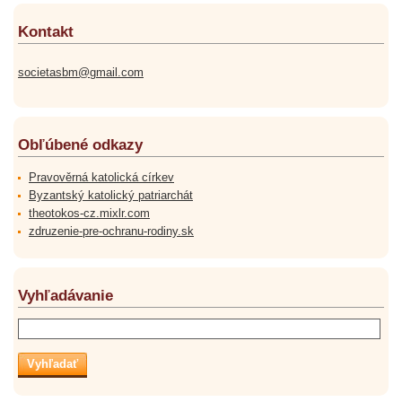
Kontakt
societasbm@gmail.com
Obľúbené odkazy
Pravověrná katolická církev
Byzantský katolický patriarchát
theotokos-cz.mixlr.com
zdruzenie-pre-ochranu-rodiny.sk
Vyhľadávanie