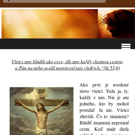
Všetci sme blúdili ako ovce, išli sme každý vlastnou cestou;
a Pán na neho uvalil neprávosť nás všetkých.“
(Iz 53,6)
Ako prvé je uvedené
slovo všetci. Teda ja, ty,
každý z nás. Nie je ani
jedného, kto by mohol
povedať: Ja nie. Všetci
zhrešili. Čo to znamená?
Blúdiť znamená nepoznať
cestu. Keď malé dieťa