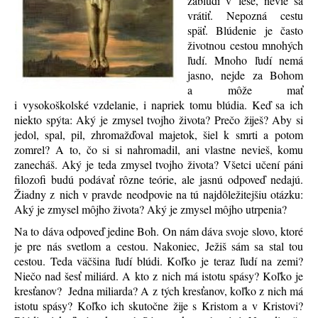
zablúdi v lese, nevie sa
vrátiť. Nepozná cestu
späť. Blúdenie je často
životnou cestou mnohých
ľudí. Mnoho ľudí nemá
jasno, nejde za Bohom
a môže mať
i vysokoškolské vzdelanie, i napriek tomu blúdia. Keď sa ich
niekto spýta: Aký je zmysel tvojho života? Prečo žiješ? Aby si
jedol, spal, pil, zhromažďoval majetok, šiel k smrti a potom
zomrel? A to, čo si si nahromadil, ani vlastne nevieš, komu
zanecháš. Aký je teda zmysel tvojho života? Všetci učení páni
filozofi budú podávať rôzne teórie, ale jasnú odpoveď nedajú.
Žiadny z nich v pravde neodpovie na tú najdôležitejšiu otázku:
Aký je zmysel môjho života? Aký je zmysel môjho utrpenia?
Na to dáva odpoveď jedine Boh. On nám dáva svoje slovo, ktoré
je pre nás svetlom a cestou. Nakoniec, Ježiš sám sa stal tou
cestou. Teda väčšina ľudí blúdi. Koľko je teraz ľudí na zemi?
Niečo nad šesť miliárd. A kto z nich má istotu spásy? Koľko je
kresťanov? Jedna miliarda? A z tých kresťanov, koľko z nich má
istotu spásy? Koľko ich skutočne žije s Kristom a v Kristovi?