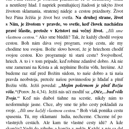
a neutíšený hlad. I napriek pomíňajúcej žiadosti je takýto život
životom sklamania, stratenej nádeje a cestou prázdnoty. Život
Na druhej strane, život
bez Pána Ježiša je život bez svetla.
s Ním, je životom v pravde, vo svetle, keď človek nachádza
pravé šťastie, pretože v Kristovi má večný život.
„Išli sme
vlastnou cestou.“
Ako sme blúdili? Tak, že každý chodil svojou
cestou. Boh nám dáva svoj program, svoju cestu, ale my
chodíme tou svojou. Božie slovo hovorí, že je hriechom chodiť
svojou cestou. Kto programuje tú starú cestu? Svojvoľnosť,
hriech. A to i v tom prípade, keď robíme zdanlivé dobro. Ak nie
sme zameraní na Krista a ak neplníme Božiu vôľu, hrešíme. Až
budeme raz stáť pred Božím súdom, to naše dobro a tá naša
pravda neobstoja, pretože našou povinnosťou je hľadať a plniť
Božiu vôľu. Ježiš povedal:
„Mojim pokrmom je plniť Božiu
vôlu.“
(Porov. Jn 4,34). Ježiš nás učí modliť sa:
„Otče,...buď vôľa
Tvoja.“
Keď nás diabol tiahne na scestie, nikdy nám to
nesformuluje jasne. Chce, aby sme tie jeho cesty pokladali za
svoje.
„Išli sme každý vlastnou cestou.“
Boh však ponúka cestu
spasenia. Tú, my oklamaní ludia, nechceme. Chceme ísť po
vlastných cestách. Ale kam tie vlastné cesty idú? A kde
skončia? Vedú do záhuby a končia v pekle. Každý z nás sa dal