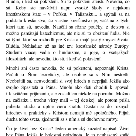
Blúdia, i keď sú pokrstení. Sú to pokrstení ateisti. Nevedia, čo
sú. Keby ste navštívili napr. vysoké školy v nejakom
kresťanskom štáte – v Poľsku, v Taliansku... a spýtali sa na
podstatu kresťanstva, čo vlastne kresťanstvo je, väčšina z tých,
ktorí tam sú, nevedia. Naučili sa rôzne poučky, z detstva si
možno pamätajú katechizmus, ale nie sú to obrátení ľudia. Nie
sú tými, ktorí sa rozhodli pre Krista a majú jasný zmysel života.
Blúdia. Nehladiac už na iné tzv. kresťanské národy Európy.
Študenti viacej vedia o hinduizme, o joge, o všelijakých
filozofiách, ale nevedia, kto sú, i keď sú pokrstení.
Mnohí ani často nevedia, že sú pokrstení, nepoznajú Krista.
Počuli o Ňom teoreticky, ale osobne sa s Ním nestretli.
Neobrátili sa, neuvedomili si svoj hriech a neprijali Ježiša ako
svojho Spasiteľa a Pána. Mnohí ako deti chodili k spovedi
i k svätému prijímaniu, ale zostali len niekde na povrchu. Možno
na začiatku i trochu viery mali – tej detskej, ale potom prišla
puberta, štúdia a úplne vieru stratili. Dostali sa do rôznych
hriechov a prakticky s Kristom nemajú nič spoločného. Prijali
ducha tohto sveta, zjednotili sa s ním a sú duchovne mŕtvy.
Čo je život bez Krista? Jeden americký kazateľ napísal: Život
bez Pána Ježiša je bolestná prázdnota. Je to neuhasený smäd