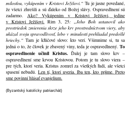
milosťou, vykúpením v Kristovi Ježišovi.“
Tu je jasne povedané,
že všetci zhrešili a sú ďaleko od Božej slávy. Ospravedlnení sú
zadarmo.
Ako? Vykúpením v Kristovi Ježišovi, jedine
v Kristovi Ježišovi.
Rim 3, 25
: „Jeho Boh ustanovil ako
prostriedok zmierenia skrze jeho krv prostredníctvom viery, aby
ukázal svoju spravodlivosť, lebo v minulosti prehliadal predošlé
hriechy.“
Tam je kľúčové slovo: kto verí. Všimnime si, tu sa
To
jedná o to, že človek je zbavený viny, teda je ospravedlnený.
ospravedlnenie učinil Kristus.
Ďalej je tam slovo krv –
ospravedlnení sme krvou Kristovou. Potom je tu slovo viera –
pre tých, ktorí veria. Kristus zomrel za všetkých ľudí, ale všetci
spasení nebudú.
Len tí, ktorí uveria. Iba ten, kto prijme. Preto
sme povinní hlásať evanjelium.
(Byzantský katolícky patriarchát)