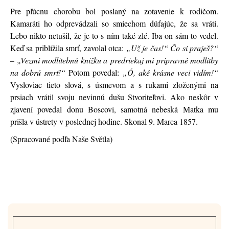
Pre pľúcnu chorobu bol poslaný na zotavenie k rodičom.
Kamaráti ho odprevádzali so smiechom dúfajúc, že sa vráti.
Lebo nikto netušil, že je to s ním také zlé. Iba on sám to vedel.
Keď sa priblížila smrť, zavolal otca:
„Už je čas!“ Čo si praješ?“
–
„Vezmi modlitebnú knižku a predriekaj mi prípravné modlitby
na dobrú smrť!“
Potom povedal:
„Ó, aké krásne veci vidím!“
Vysloviac tieto slová, s úsmevom a s rukami zloženými na
prsiach vrátil svoju nevinnú dušu Stvoriteľovi. Ako neskôr v
zjavení povedal donu Boscovi, samotná nebeská Matka mu
prišla v ústrety v poslednej hodine. Skonal 9. Marca 1857.
(Spracované podľa Naše Světla)