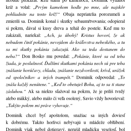
kríž a volal: „
Prvým kameňom hoďte po mne, ale najskôr
pohliadnite na tento kríž!“
Obaja nepriatelia porozumeli a
zmierili sa. Dominik konal i skutky sebaumŕtvovania; odopieral
si pokrm, dával si kusy dreva a tehál do postele. Keď mu to
zakázali, nariekal:
„Ach, ja úbohý! Kristus hovorí, že ak
nebudem činiť pokánie, nevojdem do kráľovstva nebeského, a tu
sa mi skutky pokánia zakazujú. Ako sa teda dostanem do
neba?“
Don Bosko mu povedal:
„Pokánie, ktoré sa od teba
žiada, je poslušnosť. Ďalšími skutkami pokánia nech sú pre teba
znášanie horúčavy, chladu, znášanie nezdvorilosti, krívd, urážok
od spoločníkov a iných trampôt.“
Dominik odpovedal:
„To
znáša každý nenútene.“
„Keď to obetuješ Bohu, aj to sa ti stane
zásluhou.“
Ak sa niekto sťažoval na pokrm, že je príliš tvrdý
alebo mäkký, alebo málo či veľa osolený, Savio vždy hovorieval:
„Takýto pokrm mi práve vyhovuje.“
Dominik chcel byť apoštolom, snažiac sa iných doviesť
k dobrému. Takíto horlivci nebývajú u mládeže obľúbení.
Dominik však nebol dotieravý, nerušil mladícku veselosť, bol