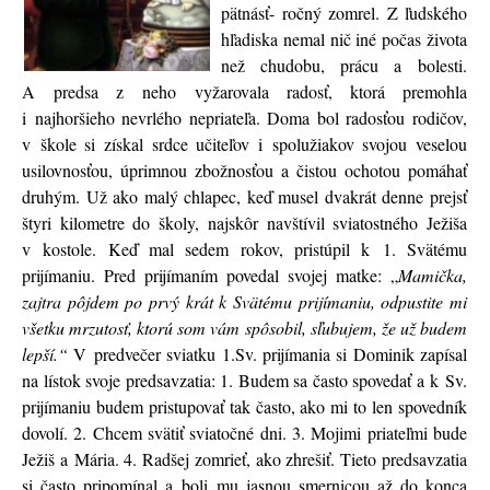
pätnásť- ročný zomrel. Z ľudského
hľadiska nemal nič iné počas života
než chudobu, prácu a bolesti.
A predsa z neho vyžarovala radosť, ktorá premohla
i najhoršieho nevrlého nepriateľa. Doma bol radosťou rodičov,
v škole si získal srdce učiteľov i spolužiakov svojou veselou
usilovnosťou, úprimnou zbožnosťou a čistou ochotou pomáhať
druhým. Už ako malý chlapec, keď musel dvakrát denne prejsť
štyri kilometre do školy, najskôr navštívil sviatostného Ježiša
v kostole. Keď mal sedem rokov, pristúpil k 1. Svätému
prijímaniu. Pred prijímaním povedal svojej matke: „
Mamička,
zajtra pôjdem po prvý krát k Svätému prijímaniu, odpustite mi
všetku mrzutosť, ktorú som vám spôsobil, sľubujem, že už budem
lepší.“
V predvečer sviatku 1.Sv. prijímania si Dominik zapísal
na lístok svoje predsavzatia: 1. Budem sa často spovedať a k Sv.
prijímaniu budem pristupovať tak často, ako mi to len spovedník
dovolí. 2. Chcem svätiť sviatočné dni. 3. Mojimi priateľmi bude
Ježiš a Mária. 4. Radšej zomrieť, ako zhrešiť. Tieto predsavzatia
si často pripomínal a boli mu jasnou smernicou až do konca