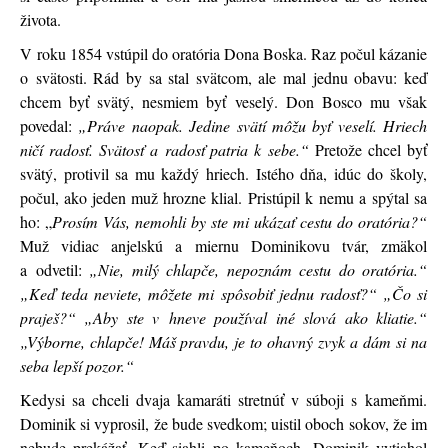
života.
V roku 1854 vstúpil do oratória Dona Boska. Raz počul kázanie
o svätosti. Rád by sa stal svätcom, ale mal jednu obavu: keď
chcem byť svätý, nesmiem byť veselý. Don Bosco mu však
povedal:
„Práve naopak. Jedine svätí môžu byť veselí. Hriech
ničí radosť. Svätosť a radosť patria k sebe.“
Pretože chcel byť
svätý, protivil sa mu každý hriech. Istého dňa, idúc do školy,
počul, ako jeden muž hrozne klial. Pristúpil k nemu a spýtal sa
ho: „
Prosím Vás, nemohli by ste mi ukázať cestu do oratória?“
Muž vidiac anjelskú a miernu Dominikovu tvár, zmäkol
a odvetil:
„Nie, milý chlapče, nepoznám cestu do oratória.“
„Keď teda neviete, môžete mi spôsobiť jednu radosť?“
„Čo si
praješ?“ „Aby ste v hneve používal iné slová ako kliatie.“
„Výborne, chlapče! Máš pravdu, je to ohavný zvyk a dám si na
seba lepší pozor.“
Kedysi sa chceli dvaja kamaráti stretnúť v súboji s kameňmi.
Dominik si vyprosil, že bude svedkom; uistil oboch sokov, že im
nebude prekážať. Keď siahli po kameňoch, Dominik vytiahol