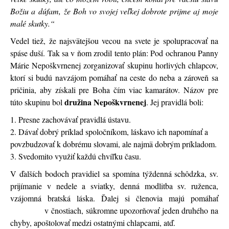
Božiu a dúfam, že Boh vo svojej veľkej dobrote prijme aj moje
malé skutky.“
Vedel tiež, že najsvätejšou vecou na svete je spolupracovať na
spáse duší. Tak sa v ňom zrodil tento plán: Pod ochranou Panny
Márie Nepoškvrnenej zorganizovať skupinu horlivých chlapcov,
ktorí si budú navzájom pomáhať na ceste do neba a zároveň sa
pričinia, aby získali pre Boha čím viac kamarátov. Názov pre
družina Nepoškvrnenej
túto skupinu bol
. Jej pravidlá boli:
1. Presne zachovávať pravidlá ústavu.
2. Dávať dobrý príklad spoločníkom, láskavo ich napomínať a
povzbudzovať k dobrému slovami, ale najmä dobrým príkladom.
3. Svedomito využiť každú chvíľku času.
V ďalších bodoch pravidiel sa spomína týždenná schôdzka, sv.
prijímanie v nedele a sviatky, denná modlitba sv. ruženca,
vzájomná bratská láska. Ďalej si členovia majú pomáhať
v čnostiach, súkromne upozorňovať jeden druhého na
chyby, apoštolovať medzi ostatnými chlapcami, atď.