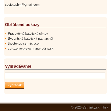
societasbm@gmail.com
Obľúbené odkazy
Pravověrná katolická církev
Byzantský katolický patriarchát
theotokos-cz.mixlr.com
zdruzenie-pre-ochranu-rodiny.sk
Vyhľadávanie
© 2026 eStránky.sk
|
Tisk