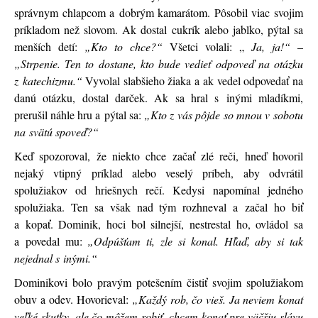
správnym chlapcom a dobrým kamarátom. Pôsobil viac svojim
príkladom než slovom. Ak dostal cukrík alebo jablko, pýtal sa
menších detí:
„Kto to chce?“
Všetci volali: „
Ja, ja!“
–
„Strpenie. Ten to dostane, kto bude vedieť odpoveď na otázku
z katechizmu.“
Vyvolal slabšieho žiaka a ak vedel odpovedať na
danú otázku, dostal darček. Ak sa hral s inými mladíkmi,
prerušil náhle hru a pýtal sa:
„Kto z vás pôjde so mnou v sobotu
na svätú spoveď?“
Keď spozoroval, že niekto chce začať zlé reči, hneď hovoril
nejaký vtipný príklad alebo veselý príbeh, aby odvrátil
spolužiakov od hriešnych rečí. Kedysi napomínal jedného
spolužiaka. Ten sa však nad tým rozhneval a začal ho biť
a kopať. Dominik, hoci bol silnejší, nestrestal ho, ovládol sa
a povedal mu:
„Odpúšťam ti, zle si konal. Hľaď, aby si tak
nejednal s inými.“
Dominikovi bolo pravým potešením čistiť svojim spolužiakom
obuv a odev. Hovorieval:
„Každý rob, čo vieš. Ja neviem konať
veľké skutky, ale čo môžem robiť, chcem konať pre väčšiu slávu