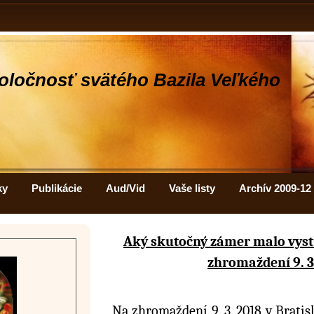
oločnosť svätého Bazila Veľkého
ky
Publikácie
Aud/Vid
Vaše listy
Archív 2009-12
Aký skutočný zámer malo vyst
zhromaždení 9. 3
Na zhromaždení 9. 3. 2018 v Bratisl