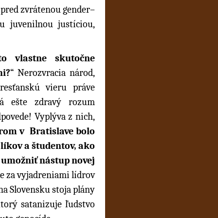
, pred zvrátenou gender–
u juvenilnou justíciou,
to vlastne skutočne
ni?
“ Nerozvracia národ,
resťanskú vieru práve
á ešte zdravý rozum
dpovede! Vyplýva z nich,
om v Bratislave bolo
íkov a študentov, ako
 umožniť nástup novej
e za vyjadreniami lídrov
na Slovensku stoja plány
torý satanizuje ľudstvo