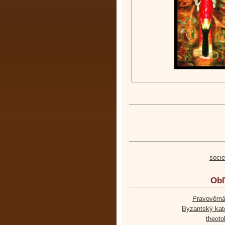
soci
Obľ
Pravověrná
Byzantský kato
theoto