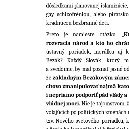
dôsledkami plánovanej islamizácie
gay schizofréniou, alebo pirátsko
kradnúcou bezbranné deti.
Preto je namieste otázka: „
K
rozvracia národ a kto ho chrá
ústavný poriadok, morálku aj k
Bezák? Každý Slovák, ktorý m
a svedomie, by mal poznať jasné o
že
základným Bezákovým zámer
citovo zmanipulovať najmä katol
i nepriamo podporiť pád vlády a
vládnej moci.
Nie je tajomstvom, ž
volajúcich po politických zmenách 
tzv. Nového svetového poriadku, k