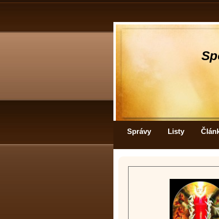
Sp
Správy
Listy
Člán