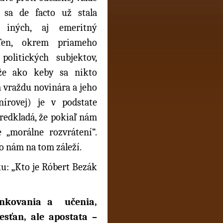
 sa de facto už stala
i iných, aj emeritný
Ten, okrem priameho
olitických subjektov,
 že ako keby sa nikto
za vraždu novinára a jeho
írovej) je v podstate
redkladá, že pokiaľ nám
e „morálne rozvrátení“.
bo nám na tom záleží.
ku: „Kto je Róbert Bezák
nkovania a učenia,
sťan, ale apostata –