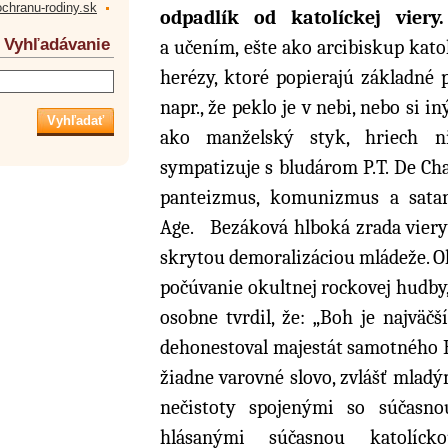
ochranu-rodiny.sk
odpadlík od katolíckej vier
Vyhľadávanie
a učením, ešte ako arcibiskup katolí
herézy, ktoré popierajú základné 
napr., že peklo je v nebi, nebo si 
ako manželský styk, hriech ni
sympatizuje s bludárom P.T. De Ch
panteizmus, komunizmus a sata
Age. Bezáková hlboká zrada viery 
skrytou demoralizáciou mládeže. O
počúvanie okultnej rockovej hudby,
osobne tvrdil, že: „Boh je najväč
dehonestoval majestát samotného B
žiadne varovné slovo, zvlášť mlad
nečistoty spojenými so súčasn
hlásanými súčasnou katolícko