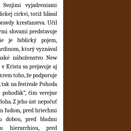
y.
Svojimi vyjadreniami
ckej cirkvi, totiž hlásal
pravdy kresťanstva. Učil
inými slovami predstavuje
e je biblický pojem,
ardinom, ktorý vyznával
nské náboženstvo New
v Krista sa prejavuje aj
krem toho, že podporuje
 tak na festivale Pohoda
ší pohoďák“, čím verejne
oha. Z jeho úst nepočuť
ým ľudom, pred hriechmi
ou dobou, pred bludmi
u hierarchiou, pred