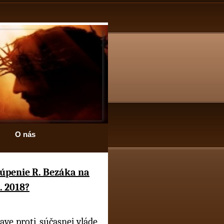
O nás
úpenie R. Bezáka na
. 2018?
ave proti súčasnej vláde