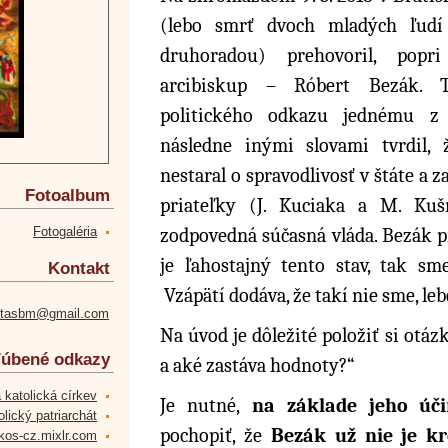
(lebo smrť dvoch mladých ľudí
druhoradou) prehovoril, popr
arcibiskup – Róbert Bezák. 
politického odkazu jednému z p
následne inými slovami tvrdil,
nestaral o spravodlivosť v štáte a 
Fotoalbum
priateľky (J. Kuciaka a M. Kušn
Fotogaléria
zodpovedná súčasná vláda. Bezák p
je ľahostajný tento stav, tak sm
Kontakt
Vzápätí dodáva, že takí nie sme, le
etasbm@gmail.com
Na úvod je dôležité položiť si otáz
úbené odkazy
a aké zastáva hodnoty?“
 katolická církev
Je nutné,
na základe jeho úči
lický patriarchát
pochopiť, že
Bezák už nie je kre
kos-cz.mixlr.com