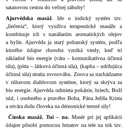
satanovou cestou do večnej záhuby!
Ajurvédska masáž
. Ide o indický systém tzv.
„liečenia“, ktorý využíva terapeutické masáže a
kombinuje ich s nanášaním aromatických olejov
a bylín. Ajurvéda ja starý pohanský systém, podľa
ktorého údajne choroba vzniká vtedy, keď tri
základné bio energie (váta – komunikatívna účinná
sila), (pitta – látková účinná sila), (kapha – udržujúca
účinná sila) stratia rovnováhu. Znova sa nachádzame
v rúhavom diablovom systéme, ktorý sa skrýva za
bio energie. Ajurvéda odmieta pokánie, hriech, Boží
súd, i osobného a pravého Boha, Pána Ježiša Krista
a otvára dušu človeka na démonické temné sily!
Čínska masáž.
Tui – na.
Masér pri jej aplikácii
údajne pôsobí pomocou hmatov na tele na tok tzv.