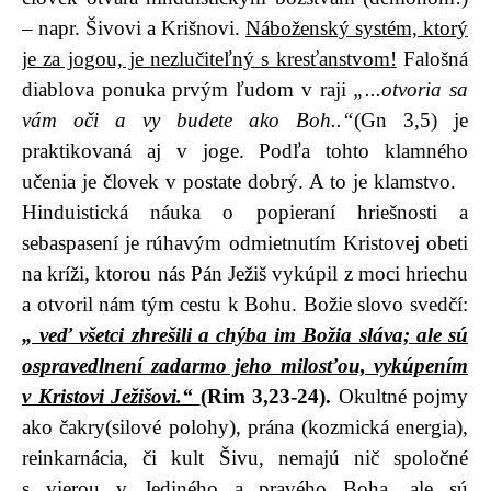
– napr. Šivovi a Krišnovi.
Náboženský systém, ktorý
je za jogou, je nezlučiteľný s kresťanstvom!
Falošná
diablova ponuka prvým ľudom v raji
„...otvoria sa
vám oči a vy budete ako Boh..“
(Gn 3,5) je
praktikovaná aj v joge. Podľa tohto klamného
učenia je človek v postate dobrý. A to je klamstvo.
Hinduistická náuka o popieraní hriešnosti a
sebaspasení je rúhavým odmietnutím Kristovej obeti
na kríži, ktorou nás Pán Ježiš vykúpil z moci hriechu
a otvoril nám tým cestu k Bohu. Božie slovo svedčí:
„ veď všetci zhrešili a chýba im Božia sláva; ale sú
ospravedlnení zadarmo jeho milosťou, vykúpením
v Kristovi Ježišovi.“
(Rim 3,23-24).
Okultné pojmy
ako čakry(silové polohy), prána (kozmická energia),
reinkarnácia, či kult Šivu, nemajú nič spoločné
s vierou v Jediného a pravého Boha, ale sú