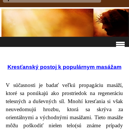
Kresťanský postoj k populárnym masážam
V súčasnosti je badať veľkú propagáciu masáží,
ktoré sa ponúkajú ako prostriedok na regeneráciu
telesných a duševných síl. Mnohí kresťania si však
neuvedomujú hrozbu, ktorá sa skrýva za
orientálnymi a východnými masážami. Tieto masáže
môžu poškodiť nielen telo(sú známe prípady