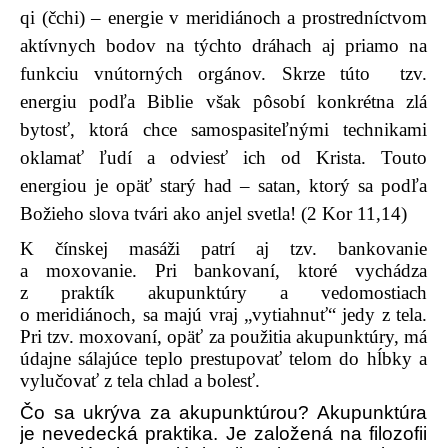
qi (čchi)
– energie v meridiánoch a prostredníctvom
aktívnych bodov na týchto dráhach aj priamo na
funkciu vnútorných orgánov. Skrze túto tzv.
energiu podľa Biblie však pôsobí konkrétna zlá
bytosť, ktorá chce samospasiteľnými technikami
oklamať ľudí a odviesť ich od Krista. Touto
energiou je opäť starý had – satan, ktorý sa podľa
Božieho slova tvári ako anjel svetla! (2 Kor 11,14)
K čínskej masáži patrí aj tzv. bankovanie
a moxovanie. Pri bankovaní, ktoré vychádza
z praktík akupunktúry
a vedomostiach
o meridiánoch, sa
majú vraj „vytiahnuť“ jedy z tela.
Pri tzv. moxovaní, opäť za použitia akupunktúry, má
údajne sálajúce teplo prestupovať telom do hĺbky a
vylučovať z tela chlad a bolesť.
Čo sa ukrýva za akupunktúrou? Akupunktúra
je nevedecká praktika. Je založená na filozofii