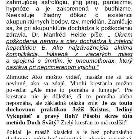
zahrnujúcej astrológiu, jing jang, panteizme,
hypnóze a je zakorenená v budhizme.
Neexistuje žiadny dôkaz o existencii
akupunktúrnych bodov, tzv. meridián. Zamlčuje
sa, že pri akupunktúre dochádza k poškodeniu
zdravia. Dr. Manfréd Heide píše:
„ Okrem
poškodenia nervov a ciev dochádza k infekcii
hepatitídou B. Ako najzávažnejšia akútna
komplikácia, hlásená z viacerých miest
a spojená s úmrtím, je pneumothorax, ktorý
nastáva pri neprimeranom vpichu.“
Zhrnutie: Ako možno vidieť, masáže nie sú tak
nevinné, ako sa zdajú. Mnohí kresťania možno
povedia: „Ale mne to pomáha a funguje“. Pre
kresťana nie je dôležité, či to pomáha alebo
nepomáha, ale základná otázka znie:
Je za touto
duchovnou praktikou Ježiš Kristus, Jediný
Vykupiteľ a pravý Boh? Pôsobí skrze túto
metódu Duch Svätý
? Zrelý kresťan to má rozlíšiť!
Pokiaľ je masáž klasická a je bez pohanského
duchovna, môže byť prípustná a zdraviu prospešná.