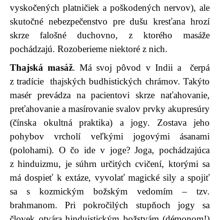
vyskočených platničiek a poškodených nervov), ale
skutočné nebezpečenstvo pre dušu kresťana hrozí
skrze falošné duchovno, z ktorého masáže
pochádzajú. Rozoberieme niektoré z nich.
Thajská masáž
. Má svoj pôvod v Indii a čerpá
z tradície thajských budhistických chrámov. Takýto
masér prevádza na pacientovi skrze naťahovanie,
preťahovanie a masírovanie svalov prvky akupresúry
(čínska okultná praktika) a jogy. Zostava jeho
pohybov vrcholí veľkými jogovými ásanami
(polohami). O čo ide v joge? Joga, pochádzajúca
z hinduizmu, je súhrn určitých cvičení, ktorými sa
má dospieť k extáze, vyvolať magické sily a spojiť
sa s kozmickým božským vedomím – tzv.
brahmanom. Pri pokročilých stupňoch jogy sa
človek otvára hinduistickým božstvám (démonom!)