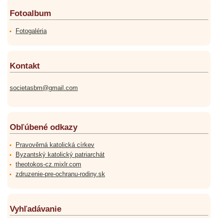
Fotoalbum
Fotogaléria
Kontakt
societasbm@gmail.com
Obľúbené odkazy
Pravověrná katolická církev
Byzantský katolický patriarchát
theotokos-cz.mixlr.com
zdruzenie-pre-ochranu-rodiny.sk
Vyhľadávanie