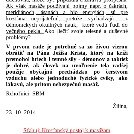
Ak však masáže používajú pojmy napr. o čakrách,
meridiánoch, ásanách a bio energiách, sú pre
kresťana neprijateľné, pretože vychádzajú z
démonických okultných náuk, ktoré vedú ľudí do
večného pekla!
Ako liečiť svoje telesné a duševné
problémy?
V prvom rade je potrebné sa zo živou vierou
obrátiť na Pána Ježiša Krista, ktorý na kríži
premohol hriech i temné sily - démonov a taktiež
je dobré, ak človek na uvoľnenie tela radšej
použije obyčajnú prechádzku po čerstvom
vzduchu alebo jednoduché fyzické cviky, ako
lákavú, ale pritom nebezpečnú masáž.
Rehoľníci SBM
Žilina,
23. 10. 2014
Sťahuj: Kresťanský postoj k masážam