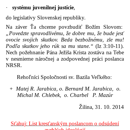
·
systému juvenilnej justície
,
do legislatívy Slovenskej republiky.
Na záver Ťa chceme povzbudiť Božím Slovom:
„Povedzte spravodlivému, že dobre mu, že bude jesť
ovocie svojich skutkov. Beda bezbožnému, zle mu!
Podľa skutkov jeho rúk sa mu stane.“
(Iz 3:10-11).
Nech požehnanie Pána Ježiša Krista zostáva na Tebe
v nesmierne náročnej a zodpovednej práci poslanca
NRSR.
Rehoľníci Spoločnosti sv. Bazila Veľkého:
+ Matej R. Jarabica, o. Bernard M. Jarabica,
o.
Michal M. Chlebek, o. Charbel P. Mazúr
Žilina, 31. 10. 2014
Sťahuj: List kresťanským poslancom o odsúdení
zvrhlých ideológií