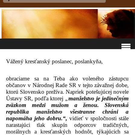
Vážený kresťanský poslanec, poslankyňa,
obraciame sa na Teba ako voleného zástupcu
občanov v Národnej Rade SR v tejto závažnej dobe,
ktorú Slovensko prežíva. Napriek potešujúcej novele
Ústavy SR, podľa ktorej
„
manželstvo je jedinečným
zväzkom medzi mužom a ženou. Slovenská
republika manželstvo všestranne chráni a
napomáha jeho dobru.“,
vidieť v spoločnosti stále
narastajúci tlak skupín odporcov tradičných,
morálnych a kresťanských hodnôt, týkajúcich sa