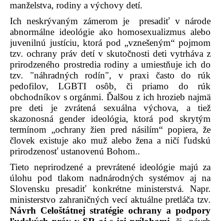
manželstva, rodiny a výchovy detí.
Ich neskrývaným zámerom je
presadiť v národe
abnormálne ideológie ako homosexualizmus alebo
juvenilnú justíciu, ktorá pod „vznešeným“ pojmom
tzv. ochrany práv detí v skutočnosti deti vytrháva z
prirodzeného prostredia rodiny a umiestňuje ich do
tzv. "náhradných rodín", v praxi často do rúk
pedofilov, LGBTI osôb, či priamo do rúk
obchodníkov s orgánmi. Ďalšou z ich hrozieb najmä
pre deti je zvrátená sexuálna výchova, a tiež
skazonosná gender ideológia,
ktorá pod skrytým
termínom „ochrany žien pred násilím“ popiera, že
človek existuje ako muž alebo žena a ničí ľudskú
prirodzenosť ustanovenú Bohom..
Tieto neprirodzené a prevrátené ideológie majú za
úlohu pod tlakom nadnárodných systémov aj na
Slovensku presadiť konkrétne ministerstvá. Napr.
ministerstvo zahraničných vecí aktuálne pretláča tzv.
Návrh Celoštátnej stratégie ochrany a podpory