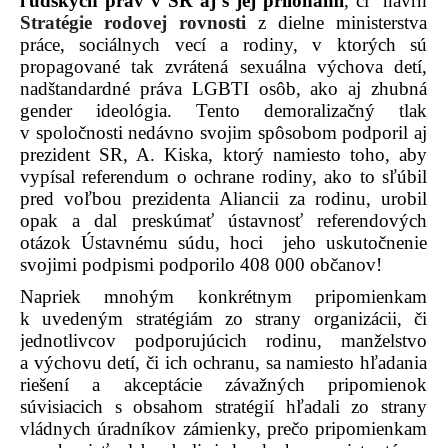
ľudských práv v SR aj s jej prílohami
, či
návrh
Stratégie rodovej rovnosti
z dielne ministerstva
práce, sociálnych vecí a rodiny, v ktorých sú
propagované tak zvrátená sexuálna výchova detí,
nadštandardné práva LGBTI osôb, ako aj zhubná
gender ideológia. Tento demoralizačný tlak
v spoločnosti nedávno svojim spôsobom podporil aj
prezident SR, A. Kiska, ktorý namiesto toho, aby
vypísal referendum o ochrane rodiny, ako to sľúbil
pred voľbou prezidenta Aliancii za rodinu, urobil
opak a dal preskúmať ústavnosť referendových
otázok Ústavnému súdu, hoci
jeho uskutočnenie
svojimi podpismi podporilo 408 000 občanov!
Napriek mnohým konkrétnym pripomienkam
k uvedeným stratégiám zo strany organizácii, či
jednotlivcov podporujúcich rodinu, manželstvo
a výchovu detí, či ich ochranu, sa namiesto hľadania
riešení a akceptácie závažných pripomienok
súvisiacich s obsahom stratégií hľadali zo strany
vládnych úradníkov zámienky, prečo pripomienkam