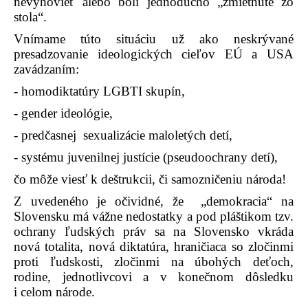
nevyhovieť alebo boli jednoducho „zmietnuté zo
stola“.
Vnímame túto situáciu už ako neskrývané
presadzovanie ideologických cieľov EÚ a USA
zavádzaním:
- homodiktatúry LGBTI skupín,
- gender ideológie,
- predčasnej
sexualizácie maloletých detí,
- systému juvenilnej justície (pseudoochrany detí),
čo môže viesť k deštrukcii, či samozničeniu národa!
Z uvedeného je očividné, že
„demokracia“ na
Slovensku má vážne nedostatky a pod pláštikom tzv.
ochrany ľudských práv sa na Slovensko vkráda
nová totalita, nová diktatúra, hraničiaca so zločinmi
proti ľudskosti, zločinmi na úbohých deťoch,
rodine, jednotlivcovi a v konečnom dôsledku
i celom národe.