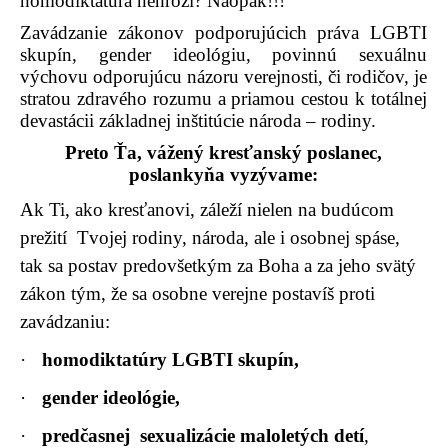
homodiktatúra nehrozí? Naopak!!!
Zavádzanie zákonov podporujúcich práva LGBTI
skupín, gender ideológiu, povinnú sexuálnu
výchovu odporujúcu názoru verejnosti, či rodičov, je
stratou zdravého rozumu a priamou cestou k totálnej
devastácii základnej inštitúcie národa – rodiny.
Preto Ťa, vážený kresťanský poslanec,
poslankyňa vyzývame:
Ak Ti, ako kresťanovi, záleží nielen na budúcom
prežití Tvojej rodiny, národa, ale i osobnej spáse,
tak sa postav predovšetkým za Boha a za jeho svätý
zákon tým, že sa osobne verejne postavíš proti
zavádzaniu:
·
homodiktatúry LGBTI skupín,
·
gender ideológie,
·
predčasnej sexualizácie maloletých detí
,