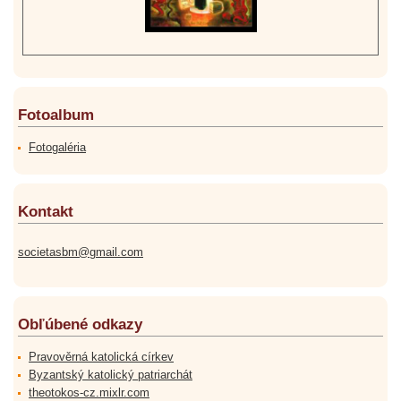
Fotoalbum
Fotogaléria
Kontakt
societasbm@gmail.com
Obľúbené odkazy
Pravověrná katolická církev
Byzantský katolický patriarchát
theotokos-cz.mixlr.com