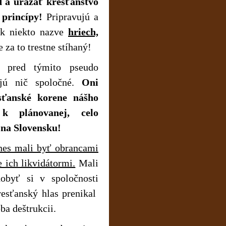
 a urážať kresťanstvo
é princípy!
Pripravujú a
ak niekto nazve
hriech,
e za to trestne stíhaný!
h pred týmito pseudo
jú nič spoločné.
Oni
sťanské korene nášho
k plánovanej, celo
 na Slovensku!
dnes mali byť obrancami
 ich likvidátormi.
Mali
obyť si v spoločnosti
resťanský hlas prenikal
ba deštrukcii.