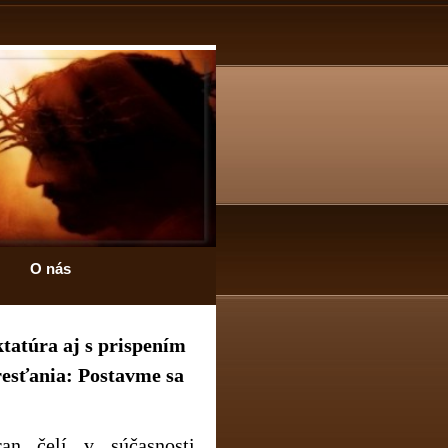
O nás
ktatúra aj s prispením
esťania: Postavme sa
an čelí v súčasnosti