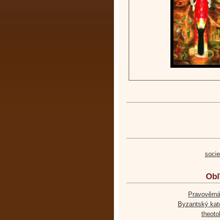
soci
Obľ
Pravověrná
Byzantský kato
theoto