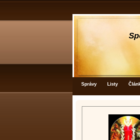
Sp
Správy
Listy
Člán