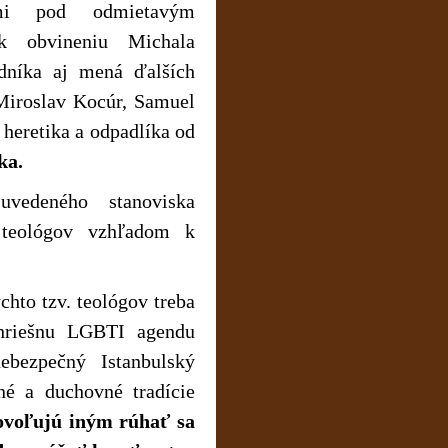
ými pod odmietavým
k obvineniu Michala
dníka aj mená ďalších
Miroslav Kocúr, Samuel
 heretika a odpadlíka od
ka.
edeného stanoviska
“ teológov vzhľadom k
hto tzv. teológov treba
 hriešnu LGBTI agendu
ebezpečný Istanbulský
né a duchovné tradície
ovoľujú iným rúhať sa