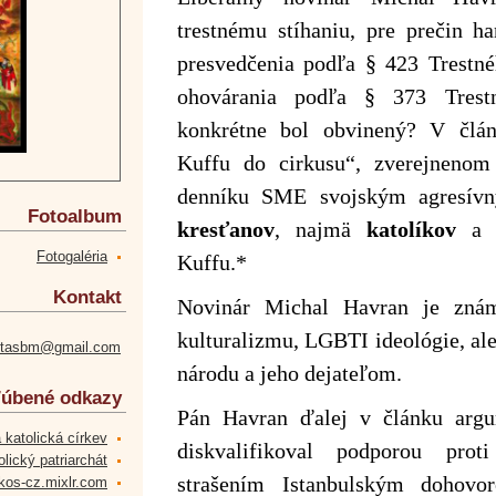
trestnému stíhaniu, pre prečin h
presvedčenia podľa § 423 Trestné
ohovárania podľa § 373 Trest
konkrétne bol obvinený? V člá
Kuffu do cirkusu“, zverejneno
denníku SME svojským agresívn
Fotoalbum
kresťanov
, najmä
katolíkov
a z
Fotogaléria
Kuffu.*
Kontakt
Novinár Michal Havran je znám
kulturalizmu, LGBTI ideológie, al
etasbm@gmail.com
národu a jeho dejateľom.
úbené odkazy
Pán Havran ďalej v článku argu
 katolická církev
diskvalifikoval podporou prot
lický patriarchát
strašením Istanbulským dohovo
kos-cz.mixlr.com