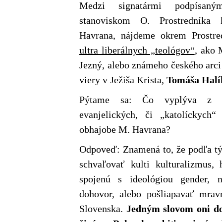
Medzi signatármi podpísan
stanoviskom O. Prostredníka 
Havrana, nájdeme okrem Prostre
ultra liberálnych „teológov“
, ako 
Jezný, alebo známeho českého arci
viery v Ježiša Krista,
Tomáša Halí
Pýtame sa: Čo vyplýva z uv
evanjelických, či „katolíckych
obhajobe M. Havrana?
Odpoveď: Znamená to, že podľa týc
schvaľovať kulti kulturalizmus,
spojenú s ideológiou gender, n
dohovor, alebo pošliapavať mrav
Slovenska.
Jedným slovom oni d