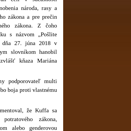
anobenia národa, rasy a
ho zákona a pre prečin
ného zákona. Z čoho
nku s názvom „Pošlite
m dňa 27. júna 2018 v
ym slovníkom hanobil
vlášť kňaza Mariána
y podporovateľ multi
ebo boja proti vlastnému
mentoval, že Kuffa sa
i potratového zákona,
rom alebo genderovou