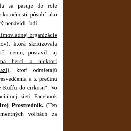
ffa sa pasuje do role
skutočnosti pôsobí ako
rý nenávidí ľudí.
imovládnej organizácie
v), ktorá skritizovala
oči nemu, postavili aj
mä herci a niektorí
azi)
, ktorí odmietajú
esvedčenia a z prečinu
e Kuffu do cirkusu“. Vo
ciálnej sieti Facebook
rej Prostredník.
(Ten
mentných voľbách za