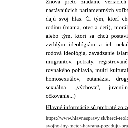
Znova
preto
žiadame veriacic
nastávajúcich parlamentných voľb
dajú svoj hlas. Či tým, ktorí c
rodinu (mama, otec a deti), morál
alebo tým, ktorí sa chcú postav
zvrhlým ideológiám a ich neka
rodová ideológia, zavádzanie isla
imigrantov, potraty, registrovan
rovnakého pohlavia, multi kultura
homosexuálov, eutanázia, drog
sexuálna „výchova“, juveniln
očkovanie...)
Hlavné informácie sú prebraté zo z
https://www.hlavnespravy.sk/herci-teol
svojho-iny-meter-havrana-pozaduju-pra