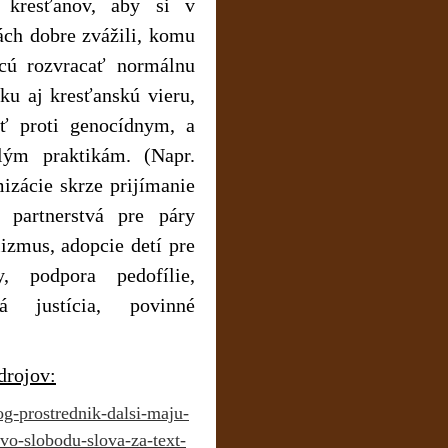
h kresťanov, aby si v
ách dobre zvážili, komu
hcú rozvracať normálnu
ku aj kresťanskú vieru,
iť proti genocídnym, a
lým praktikám. (Napr.
mizácie skrze prijímanie
é partnerstvá pre páry
lizmus, adopcie detí pre
y, podpora pedofílie,
á justícia, povinné
drojov:
og-prostrednik-dalsi-maju-
vo-slobodu-slova-za-text-