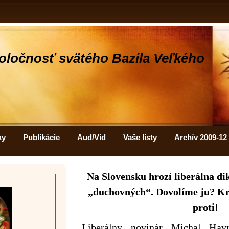
oločnosť svätého Bazila Veľkého
ky
Publikácie
Aud/Vid
Vaše listy
Archív 2009-12
Na Slovensku hrozí liberálna di
„duchovných“. Dovolíme ju? Kr
proti!
Liberálny novinár Michal Havr