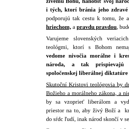
živému Bohu, hanobiť svoj národ
i tých, ktorí bránia jeho zdrav
podporujú tak cestu k tomu, že 
hriechom,
a
pravdu pravdou
, bud
Varujeme slovenských veriacic
teológmi, ktorí s Bohom nema
vedome nivočia morálne i kre
národa, a tak prispievajú 
spoločenskej liberálnej diktatúre
Skutoční Kristovi teológovia by 
Božieho a morálneho zákona, a nie
by sa vzoprieť liberálom a vyd
priestor na to, aby živý Boží a k
do sŕdc ľudí, inak národ skončí v se