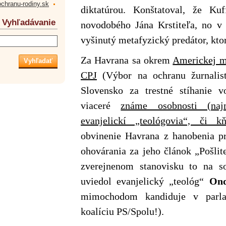
ochranu-rodiny.sk
diktatúrou. Konštatoval, že Ku
Vyhľadávanie
novodobého Jána Krstiteľa, no v 
vyšinutý metafyzický predátor, kto
Za Havrana sa okrem
Americkej m
CPJ
(Výbor na ochranu žurnalisto
Slovensko za trestné stíhanie v
viaceré
známe osobnosti (naj
evanjelickí „teológovia“, či kň
obvinenie Havrana z hanobenia pr
ohovárania za jeho článok „Pošlit
zverejnenom stanovisku to na so
uviedol evanjelický „teológ“
Ond
mimochodom kandiduje v parla
koalíciu PS/Spolu!).