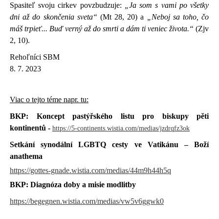
Spasiteľ svoju cirkev povzbudzuje:
„Ja som s vami po všetky
dni až do skončenia sveta“
(Mt 28, 20) a
„Neboj sa toho, čo
máš trpieť... Buď verný až do smrti a dám ti veniec života.“
(Zjv
2, 10).
Rehoľníci SBM
8. 7. 2023
Viac o tejto téme napr. tu:
BKP: Koncept pastýřského listu pro biskupy pěti
kontinentů -
https://5-continents.wistia.com/medias/jzdrqfz3ok
S
etkání synodální LGBTQ cesty ve Vatikánu – Boží
anathema
https://gottes-gnade.wistia.com/medias/44m9h44h5q
BKP: Diagnóza doby a misie modlitby
https://begegnen.wistia.com/medias/vw5v6ggwk0