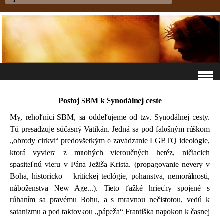
Postoj SBM k Synodálnej ceste
My, rehoľníci SBM, sa oddeľujeme od tzv. Synodálnej cesty.
Tú presadzuje súčasný Vatikán. Jedná sa pod falošným rúškom
„obrody cirkvi“ predovšetkým o zavádzanie LGBTQ ideológie,
ktorá vyviera z mnohých vieroučných heréz, ničiacich
spasiteľnú vieru v Pána Ježiša Krista. (propagovanie nevery v
Boha, historicko – kritickej teológie, pohanstva, nemorálnosti,
náboženstva New Age...). Tieto ťažké hriechy spojené s
rúhaním sa pravému Bohu, a s mravnou nečistotou, vedú k
satanizmu a pod taktovkou „pápeža“ Františka napokon k časnej