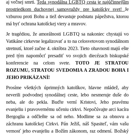
aj večnej smrti.
Teda synodálna LGBTQ cesta je najúčinnejším
prostriedkom duchovnej samovraždy pre katolícky svet!
Je
vzburou proti Bohu a tiež devastuje podstatu pápežstva, ktorou
má byť ochrana katolíckej viery a mravov.
Je tragédiou, že amorálnosti LGBTQ sa nakoniec chystajú vo
Vatikáne cirkevne legalizovať a to na celosvetovom synodálnom
stretnutí, ktoré začne 4. októbra 2023. Tieto ohavnosti majú ešte
pred tým napomôcť presadiť vo svojich diecézach biskupské
konferencie na celom svete.
TOTO JE STRATOU
ROZUMU, STRATOU SVEDOMIA A ZRADOU BOHA I
JEHO PRIKÁZANÍ!
Prosíme všetkých úprimných katolíkov, hlavne mládež, aby
neverili podvodnej synodálnej ceste, lebo nesmeruje duše do
neba, ale do pekla. Buďte verní Kristovi, Jeho pravému
evanjeliu i pravovernému učeniu cirkvi. Nepočúvajte arci kacíra
Bergoglia a odčleňte sa od neho. Modlime sa za obnovu a
záchranu katolíckej Cirkvi. Pán Ježiš, náš Spasiteľ, vám vašu
vernosť jeho evanjeliu a Božím zákonom, raz odmení. Božský