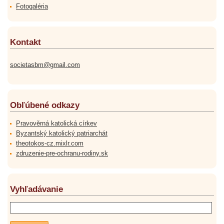
Fotogaléria
Kontakt
societasbm@gmail.com
Obľúbené odkazy
Pravověrná katolická církev
Byzantský katolický patriarchát
theotokos-cz.mixlr.com
zdruzenie-pre-ochranu-rodiny.sk
Vyhľadávanie