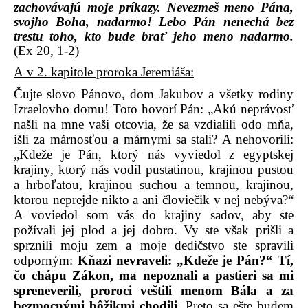
zachovávajú moje príkazy.
Nevezmeš meno Pána,
svojho Boha, nadarmo! Lebo Pán nenechá bez
trestu toho, kto bude brať jeho meno nadarmo.
(Ex 20, 1-2)
A v 2. kapitole proroka Jeremiáša:
Čujte slovo Pánovo, dom Jakubov a všetky rodiny
Izraelovho domu! Toto hovorí Pán: „Akú neprávosť
našli na mne vaši otcovia, že sa vzdialili odo mňa,
išli za márnosťou a márnymi sa stali? A nehovorili:
„Kdeže je Pán, ktorý nás vyviedol z egyptskej
krajiny, ktorý nás vodil pustatinou, krajinou pustou
a hrboľatou, krajinou suchou a temnou, krajinou,
ktorou neprejde nikto a ani človiečik v nej nebýva?“
A voviedol som vás do krajiny sadov, aby ste
požívali jej plod a jej dobro. Vy ste však prišli a
sprznili moju zem a moje dedičstvo ste spravili
odporným:
Kňazi nevraveli: „Kdeže je Pán?“ Tí,
čo chápu Zákon, ma nepoznali a pastieri sa mi
spreneverili, proroci veštili menom Bála a za
bezmocnými bôžikmi chodili.
Preto sa ešte budem