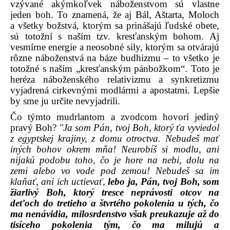
vzývané akýmkoľvek náboženstvom sú vlastne
jeden boh. To znamená, že aj Bál, Aštarta, Moloch
a všetky božstvá, ktorým sa prinášajú ľudské obete,
sú totožní s naším tzv. kresťanským bohom. Aj
vesmírne energie a neosobné sily, ktorým sa otvárajú
rôzne náboženstvá na báze budhizmu – to všetko je
totožné s naším „kresťanským pánbožkom“. Toto je
heréza náboženského relativizmu a synkretizmu
vyjadrená cirkevnými modlármi a apostatmi. Lepšie
by sme ju určite nevyjadrili.
Čo týmto mudrlantom a zvodcom hovorí jediný
pravý Boh?
"Ja som Pán, tvoj Boh, ktorý ťa vyviedol
z egyptskej krajiny, z domu otroctva. Nebudeš mať
iných bohov okrem mňa! Neurobíš si modlu, ani
nijakú podobu toho, čo je hore na nebi, dolu na
zemi alebo vo vode pod zemou! Nebudeš sa im
klaňať, ani ich uctievať,
lebo ja, Pán, tvoj Boh, som
žiarlivý Boh, ktorý tresce neprávosti otcov na
deťoch do tretieho a štvrtého pokolenia u tých, čo
ma nenávidia, milosrdenstvo však preukazuje až do
tisíceho pokolenia tým, čo ma milujú a