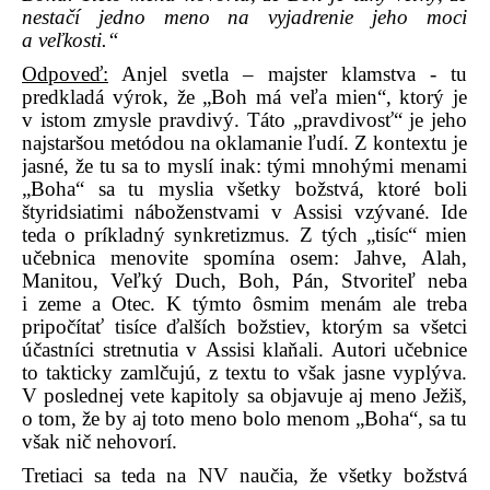
nestačí jedno meno na vyjadrenie jeho moci
a veľkosti.“
Odpoveď:
Anjel svetla – majster klamstva - tu
predkladá výrok, že „Boh má veľa mien“, ktorý je
v istom zmysle pravdivý. Táto „pravdivosť“ je jeho
najstaršou metódou na oklamanie ľudí. Z kontextu je
jasné, že tu sa to myslí inak: tými mnohými menami
„Boha“ sa tu myslia všetky božstvá, ktoré boli
štyridsiatimi náboženstvami v Assisi vzývané. Ide
teda o príkladný synkretizmus. Z tých „tisíc“ mien
učebnica menovite spomína osem: Jahve, Alah,
Manitou, Veľký Duch, Boh, Pán, Stvoriteľ neba
i zeme a Otec. K týmto ôsmim menám ale treba
pripočítať tisíce ďalších božstiev, ktorým sa všetci
účastníci stretnutia v Assisi klaňali. Autori učebnice
to takticky zamlčujú, z textu to však jasne vyplýva.
V poslednej vete kapitoly sa objavuje aj meno Ježiš,
o tom, že by aj toto meno bolo menom „Boha“, sa tu
však nič nehovorí.
Tretiaci sa teda na NV naučia, že všetky božstvá