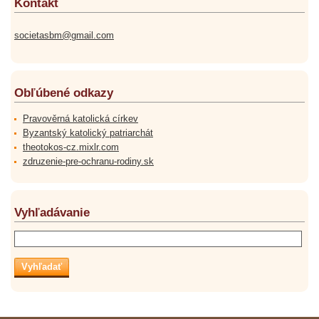
Kontakt
societasbm@gmail.com
Obľúbené odkazy
Pravověrná katolická církev
Byzantský katolický patriarchát
theotokos-cz.mixlr.com
zdruzenie-pre-ochranu-rodiny.sk
Vyhľadávanie