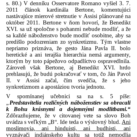
s. 80.) V denníku Osservatore Romano vyšiel 3. 7.
2011 článok kardinála Bertone, komentujúci
nastávajúce mierové stretnutie v Assisi plánované na
október 2011. Bertone v ňom hovorí, že Benedikt
XVI. sa už spoločne s pohanmi nebude modliť, a že
sa každé náboženstvo bude modliť osobitne, aby sa
predišlo podozreniam zo synkretizmu. Tým vlastne
nepriamo priznáva, že gesto Jána Pavla II. bolo
heretické a ani terajšia hierarchia nemá argumenty,
ktorým by toto pápežovo odpadlíctvo ospravedlnila.
Zároveň však Bertone, aj Benedikt XVI. hrdo
prehlasujú, že budú pokračovať v tom, čo Ján Pavol
II. v Assisi začal, čím svedčia, že s jeho
synkretizmom a apostáziou tvoria jednotu.
V spomínanej učebnici sa na s. 5 píše:
„
Predstavitelia rozličných náboženstiev sa obracali
k Bohu krásnymi a dojemnými modlitbami.“
Zdôrazňujeme, že v citovanej vete sa slovo Boh
uvádza s veľkým „B“. Ide teda o výslovný blud.
Ani
moslimovia, ani hinduisti, ani budhisti, ani
vyznávači indiánskeho kultu sa totiž nemodlia