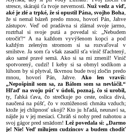
stresce, skárajú ťa tvoje nevernosti.
Nuž vedz a viď,
aké je zlé a trpké, že si opustil Pána, svojho Boha
,
že si nemal bázeň predo mnou, hovorí Pán, Jahve
zástupov. Veď od pradávna si zlámal svoje jarmo,
roztrhal si svoje putá a povedal si: „Nebudem
otročiť!“ A na každom vyvýšenom kopci a pod
každým zeleným stromom si sa rozvaľoval v
smilstve. Ja som ťa však zasadil sťa vinič šľachtený,
ako samé pravé semä. Ako si sa mi zmenil! Vinič
spotvorený, cudzí! I keby si sa obmyl sodíkom a
lúhom by si plytval, škvrnou bude tvoj zločin predo
mnou, hovorí Pán, Jahve.
Ako len vravíš:
„Nepošpinil som sa, za Bálom som sa nevláčil.“
Hľaď na svoju púť v údolí, poznaj, čo si urobil,
ty, ľahká ťava, čo strečkuje po ceste, oslica divá,
naučená na púšť, čo v roztúženosti chmáta vzduch;
ktože jej chlipnosť ukojí? Kto ju hľadá, neunaví sa,
nájde ju v jej mesiaci. Chráň si nohy pred nahotou a
svoj gágor pred smädom!
Lež povedala si: „Darmo
je! Nie! Veď milujem cudzincov a budem chodiť