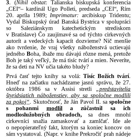
3
. (
Nihil obstat
: Talianska biskupská konferencia
„CEI“– kardinál Ugo Polleti, predseda „CEI“, Rím
20. apríla 1989;
Imprimatur:
arcibiskup Tridentu;
Vydal Biskupský úrad Banská Bystrica v spolupráci
so Saleziánskym katechetickým strediskom
v Bratislave) Čo zaujímavé sa od týchto cirkevných
autorít a vedeckých kapacít dozvieme? Nič menšie
ako tvrdenie, že vraj všetky náboženstvá uctievajú
jedného
B
oha, ibaže mu dávajú rôzne mená, pretože
Boh je taký veľký, že má tisíc tvárí a mien. Neveríte,
že sa deti na NV učia takéto bludy?
Prvá časť tejto knihy sa volá:
Tisíc Božích tvárí
.
Hneď na začiatku nachádzame jasnú správu, že 27.
októbra 1986 sa v Assisi stretli
„predstavitelia
štyridsiatich náboženstiev, aby sa spoločne modlili
za pokoj“
. Skutočnosť, že Ján Pavol II. sa
spoločne
s pohanmi
modlil
a zúčastnil sa ich
modloslužobných obradoch,
sa dnes mnohí
cirkevníci snažia zamaskovať a zamlčať. Ide ale
o nepopierateľný fakt, ktorým sa koniec koncov on
sám vystatoval. (Napr. v knihe Prekročiť prah nádeje