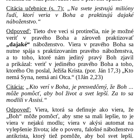
Citácia učebnice (s. 7):
„Na svete jestvujú milióny
ľudí, ktorí veria v Boha a praktizujú dajaké
náboženstvo.“
Odpoveď:
Tieto dve veci si protirečia, nie je možné
veriť v pravého Boha a zároveň praktizovať
„dajaké“
náboženstvo. Viera v pravého Boha sa
nutne spája s praktizovaním pravého náboženstva,
a to toho, ktoré nám jediný pravý Boh zjavil
a prikázal: veriť v jediného pravého Boha a toho,
ktorého On poslal, Ježiša Krista. (por. Ján 17,3) „Kto
nemá Syna, nemá ani Otca.“ (1Ján 2,23)
Citácia:
„Kto verí v Boha, je presvedčený, že Boh ...
môže pomôcť, aby bol život a svet lepší. Za to sa
modlili v Assisi.“
Odpoveď:
Viera, ktorá sa definuje ako viera, že
„Boh“ môže pomôcť, aby sme sa mali lepšie, to je
viera v nejakú modlu; viera v akýsi automat na
vylepšenie života; ide o poveru, falošné náboženstvo
antikrista, ktorý tiež pomôže, aby bol svet lepší.