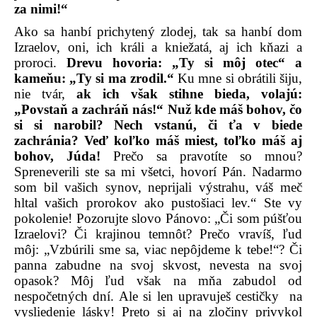
za nimi!“
Ako sa hanbí prichytený zlodej, tak sa hanbí dom
Izraelov, oni, ich králi a kniežatá, aj ich kňazi a
proroci.
Drevu hovoria: „Ty si môj otec“ a
kameňu: „Ty si ma zrodil.“
Ku mne si obrátili šiju,
nie tvár,
ak ich však stihne bieda, volajú:
„Povstaň a zachráň nás!“ Nuž kde máš bohov, čo
si si narobil? Nech vstanú, či ťa v biede
zachránia? Veď koľko máš miest, toľko máš aj
bohov, Júda!
Prečo sa pravotíte so mnou?
Spreneverili ste sa mi všetci, hovorí Pán. Nadarmo
som bil vašich synov, neprijali výstrahu, váš meč
hltal vašich prorokov ako pustošiaci lev.“ Ste vy
pokolenie! Pozorujte slovo Pánovo: „Či som púšťou
Izraelovi? Či krajinou temnôt? Prečo vravíš, ľud
môj: „Vzbúrili sme sa, viac nepôjdeme k tebe!“? Či
panna zabudne na svoj skvost, nevesta na svoj
opasok? Môj ľud však na mňa zabudol od
nespočetných dní. Ale si len upravuješ cestičky
na
vysliedenie lásky! Preto si aj na zločiny privykol