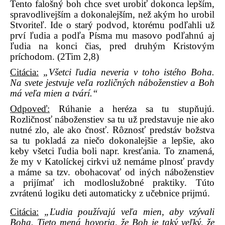
Tento falošný boh chce svet urobiť dokonca lepším,
spravodlivejším a dokonalejším, než akým ho urobil
Stvoriteľ. Ide o starý podvod, ktorému podľahli už
prví ľudia a podľa Písma mu masovo podľahnú aj
ľudia na konci čias, pred druhým Kristovým
príchodom. (2Tim 2,8)
Citácia:
„Všetci ľudia neveria v toho istého Boha.
Na svete jestvuje veľa rozličných náboženstiev a Boh
má veľa mien a tvárí.“
Odpoveď:
Rúhanie a heréza sa tu stupňujú.
Rozličnosť náboženstiev sa tu už predstavuje nie ako
nutné zlo, ale ako čnosť. Rôznosť predstáv božstva
sa tu pokladá za niečo dokonalejšie a lepšie, ako
keby všetci ľudia boli napr. kresťania. To znamená,
že my v Katolíckej cirkvi už nemáme plnosť pravdy
a máme sa tzv. obohacovať od iných náboženstiev
a prijímať ich modloslužobné praktiky. Túto
zvrátenú logiku deti automaticky z učebnice prijmú.
Citácia:
„Ľudia používajú veľa mien, aby vzývali
Boha. Tieto mená hovoria, že Boh je taký veľký, že