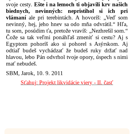
svoje cesty.
Ešte i na lemoch ti objavili krv našich
biednych, nevinných: nepristihol si ich pri
vlámaní
ale pri terebintách. A hovoríš: „Veď som
nevinný, hej, jeho hnev sa odo mňa odvrátil.“ Hľa,
tu som, posúdim ťa, pretože vravíš: „Nezhrešil som.“
Čože sa tak veľmi ponáhľaš zmeniť si cestu? Aj s
Egyptom pohoríš ako si pohorel s Asýrskom. Aj
odtiaľ budeš vychádzať že budeš ruky držať nad
hlavou, lebo Pán odvrhol tvoje opory, úspech s nimi
mať nebudeš.
SBM, Jarok, 10. 9. 2011
Sťahuj: Projekt likvidácie viery - II. časť