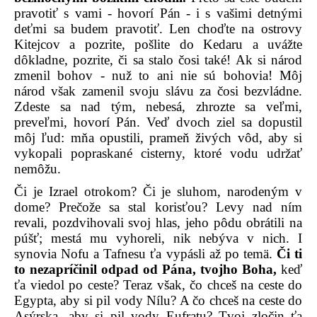
pravotiť s vami - hovorí Pán - i s vašimi detnými
deťmi sa budem pravotiť. Len choďte na ostrovy
Kitejcov a pozrite, pošlite do Kedaru a uvážte
dôkladne, pozrite, či sa stalo čosi také! Ak si národ
zmenil bohov - nuž to ani nie sú bohovia! Môj
národ však zamenil svoju slávu za čosi bezvládne.
Zdeste sa nad tým, nebesá, zhrozte sa veľmi,
preveľmi, hovorí Pán. Veď dvoch ziel sa dopustil
môj ľud: mňa opustili, prameň živých vôd, aby si
vykopali popraskané cisterny, ktoré vodu udržať
nemôžu.
Či je Izrael otrokom? Či je sluhom, narodeným v
dome? Prečože sa stal korisťou? Levy nad ním
revali, pozdvihovali svoj hlas, jeho pôdu obrátili na
púšť; mestá mu vyhoreli, nik nebýva v nich. I
synovia Nofu a Tafnesu ťa vypásli až po temä.
Či ti
to nezapríčinil odpad od Pána, tvojho Boha,
keď
ťa viedol po ceste? Teraz však, čo chceš na ceste do
Egypta, aby si pil vody Nílu? A čo chceš na ceste do
Asýrska, aby si pil vody Eufratu? Tvoj zločin ťa