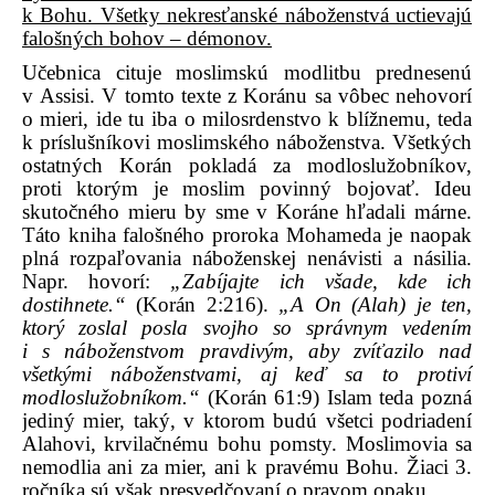
k Bohu. Všetky nekresťanské náboženstvá uctievajú
falošných bohov – démonov.
Učebnica cituje moslimskú modlitbu prednesenú
v Assisi. V tomto texte z Koránu sa vôbec nehovorí
o mieri, ide tu iba o milosrdenstvo k blížnemu, teda
k príslušníkovi moslimského náboženstva. Všetkých
ostatných Korán pokladá za modloslužobníkov,
proti ktorým je moslim povinný bojovať. Ideu
skutočného mieru by sme v Koráne hľadali márne.
Táto kniha falošného proroka Mohameda je naopak
plná rozpaľovania náboženskej nenávisti a násilia.
Napr. hovorí:
„Zabíjajte ich všade, kde ich
dostihnete.“
(Korán 2:216).
„A On (Alah) je ten,
ktorý zoslal posla svojho so správnym vedením
i s náboženstvom pravdivým, aby zvíťazilo nad
všetkými náboženstvami, aj keď sa to protiví
modloslužobníkom.“
(Korán 61:9) Islam teda pozná
jediný mier, taký, v ktorom budú všetci podriadení
Alahovi, krvilačnému bohu pomsty. Moslimovia sa
nemodlia ani za mier, ani k pravému Bohu. Žiaci 3.
ročníka sú však presvedčovaní o pravom opaku.