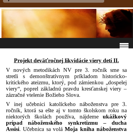
Projekt deväťročnej likvidácie viery detí II.
V nových metodikách NV pre 3. ročník sme sa
stretli s demonštratívnym príkladom historicko-
kritického ateizmu, ktorý, pod zámienkou „dospelej
viery“, poprel základnú pravdu kresťanskej viery –
zázračné vtelenie Božieho Slova.
V inej učebnici katolíckeho náboženstva pre 3.
ročník, ktorá sa ešte aj v tomto školskom roku na
niektorých školách používa, nájdeme
ukážkový
prípad náboženského synkretizmu – ducha
Assisi
. Učebnica sa volá
Moja kniha náboženstva