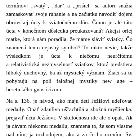
termínov: „svätý“, „dar“ a „prišiel“ sa autori snažia
zamaskovať svoje rúhanie a na začiatku navodiť dojem
obrovskej úcty k sviatočnému dňu. Čomu je ale táto
úcta v konečnom dôsledku preukazovaná? Akejsi orlej
matke, ktorá nám poradila, že máme sláviť sviatky. Čo
znamená tento nejasný symbol? To nikto nevie, takže
výsledkom je úcta k niečomu neurčitému
a relativistická nezmyselnosť sviatkov, ktorá predstiera
hlboký duchovný, ba až mystický význam. Žiaci sa tu
pohybujú na poli falošnej mystiky new age –
heretického gnosticizmu.
Na s. 136. je návod, ako majú deti Ježišovi udeľovať
medaily. Opäť zdanlivo ušľachtilá a zbožná myšlienka:
prejaviť úctu Ježišovi. V skutočnosti ide ale o opak. Ak
ja dávam niekomu medailu, znamená to, že som vlastne
nad ním, ja rozhodujem, ako a za čo ho ocením. Sv.