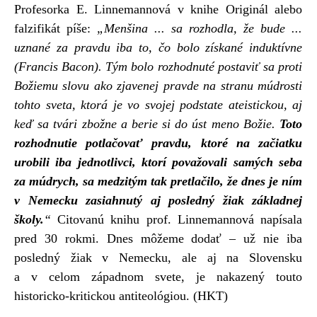
Profesorka E. Linnemannová v knihe Originál alebo
falzifikát píše:
„Menšina ... sa rozhodla, že bude ...
uznané za pravdu iba to, čo bolo získané induktívne
(Francis Bacon). Tým bolo rozhodnuté postaviť sa proti
Božiemu slovu ako zjavenej pravde na stranu múdrosti
tohto sveta, ktorá je vo svojej podstate ateistickou, aj
keď sa tvári zbožne a berie si do úst meno Božie.
Toto
rozhodnutie potlačovať pravdu, ktoré na začiatku
urobili iba jednotlivci, ktorí považovali samých seba
za múdrych, sa medzitým tak pretlačilo, že dnes je ním
v Nemecku zasiahnutý aj posledný žiak základnej
školy.
“
Citovanú knihu prof. Linnemannová napísala
pred 30 rokmi. Dnes môžeme dodať – už nie iba
posledný žiak v Nemecku, ale aj na Slovensku
a v celom západnom svete, je nakazený touto
historicko-kritickou antiteológiou. (HKT)