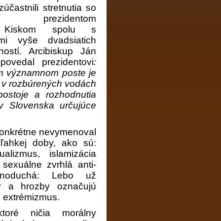
účastnili stretnutia so
kým prezidentom
 Kiskom spolu s
eľmi vyše dvadsiatich
ností.
Arcibiskup Ján
ovedal prezidentovi
:
om významnom poste je
ti v rozbúrených vodách
ostoje a rozhodnutia
v Slovenska určujúce
konkrétne nevymenoval
ľahkej doby, ako sú:
alizmus, islamizácia
 sexuálne zvrhlá anti-
dnoduchá: Lebo už
y a hrozby označujú
. extrémizmus.
ktoré ničia morálny