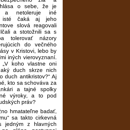
o hlása o sebe, že je
 a netoleruje iné
 isté čaká aj jeho
ntove slová reagovali
čali a stotožnili sa s
a tolerovať názory
rujúcich do večného
sy v Kristovi, lebo by
mi iných vierovyznaní.
 „V koho vlastne oni
 aký duch skrze nich
 duch antikristov?“ Aj
tné, kto sa schováva za
nkári a tajné spolky
né výroky, a to pod
 ľudských práv?
žno hmatateľne badať,
zmu“ sa takto cirkevná
a s jedným z hlavných