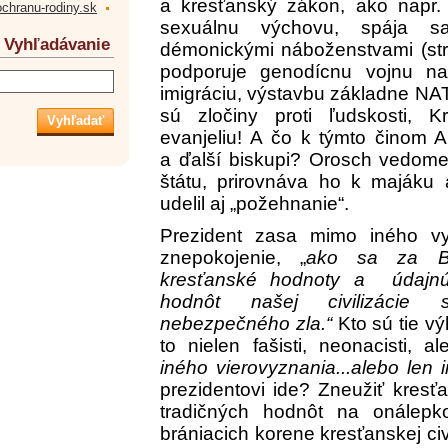
a kresťanský zákon, ako napr. 
ochranu-rodiny.sk
sexuálnu výchovu, spája 
Vyhľadávanie
démonickými náboženstvami (stre
podporuje genodícnu vojnu na
imigráciu, výstavbu základne NA
sú zločiny proti ľudskosti, Kr
evanjeliu! A čo k týmto činom A
a ďalší biskupi? Orosch vedome
štátu, prirovnáva ho k maják
udelil aj „požehnanie“.
Prezident zasa mimo iného vyj
znepokojenie, „
ako sa za B
kresťanské hodnoty a údajn
hodnôt našej civilizácie 
nebezpečného zla.“
Kto sú tie v
to nielen fašisti, neonacisti, a
iného vierovyznania...alebo len 
prezidentovi ide? Zneužiť kresť
tradičných hodnôt na onálepko
brániacich korene kresťanskej ci