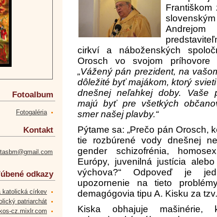
Františkom z
slovens
Andrejom
predstavit
cirkví a náboženských spoloč
Orosch vo svojom príhovore p
„
Vážený pán prezident, na vaš
dôležité byť majákom, ktorý svie
dnešnej neľahkej doby. Vaše p
Fotoalbum
majú byť pre všetkých občano
Fotogaléria
smer našej plavby.“
Pýtame sa: „Prečo pán Orosch, 
Kontakt
tie rozbúrené vody dnešnej ne
gender schizofrénia, homosexu
etasbm@gmail.com
Európy, juvenilná justícia alebo
výchova?“ Odpoveď je je
úbené odkazy
upozornenie na tieto problém
 katolická církev
demagógovia tipu A. Kisku za tzv
lický patriarchát
Kiska obhajuje mašinérie, 
kos-cz.mixlr.com