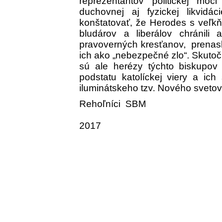
reprezentantov politickej moc
duchovnej aj fyzickej likvidá
konštatovať, že Herodes s veľkňa
bludárov a liberálov chránili 
pravoverných kresťanov, prenasl
ich ako „nebezpečné zlo“. Skut
sú ale herézy týchto biskupov 
podstatu katolíckej viery a ich
iluminátskeho tzv. Nového sveto
Rehoľní
Jarok 1
2017