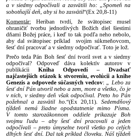
a v siedmy odpočívali a zasvätili ho: „Spomeň na
sobotňajší deň, aby si ho zasvätil
“(Ex 20,8-11)
Komentár:
Heriban tvrdí, že svätopisec musel
ohraničiť tvorbu jednotlivých Božích diel šiestimi
dňami Božej práce, i keď to tak podľa neho nebolo,
aby dal svätopisec príklad
svojim súkmeňovcom,
šesť dní pracovať a v siedmy odpočívať. Toto je lož.
Prečo teda Pán Boh šesť dní tvoril svet a v siedmy
odpočíval? Odpoveď dáva kolektív autorov v
publikácii
Kniha Odpovedí – Dvadsať
najčastejších otázok k stvoreniu, evolúcii a knihe
Genezis a odpovede súčasných vedcov
:
„ Lebo za
šesť dní Pán utvoril nebo a zem, more a všetko, čo je
v nich, v siedmy deň však odpočíval. Preto ho Pán
požehnal a zasvätil ho
.“(Ex 20,11).
Sedemdňový
týždeň nemá žiadne opodstatnenie mimo Písma.
V tomto starozákonnom oddiele prikazuje Boh
svojmu ľudu – aby šesť dní pracovali a jeden
odpočívali – preto úmyselne tvoril všetko po celých
dlhých šesť dní. Dal tak príklad človeku. Náš týždeň