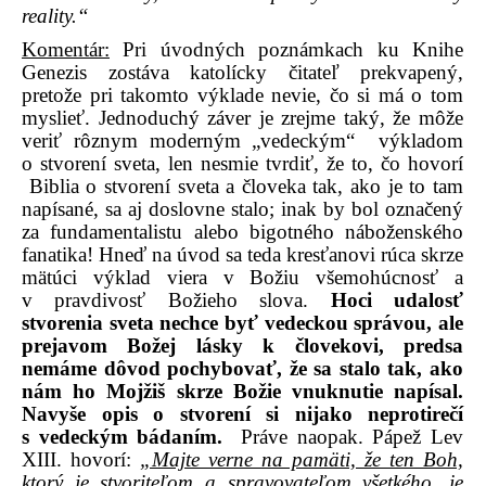
reality.“
Komentár:
Pri úvodných poznámkach ku Knihe
Genezis zostáva katolícky čitateľ prekvapený,
pretože pri takomto výklade nevie, čo si má o tom
myslieť. Jednoduchý záver je zrejme taký, že môže
veriť rôznym moderným „vedeckým“ výkladom
o stvorení sveta, len nesmie tvrdiť, že to, čo hovorí
Biblia o stvorení sveta a človeka tak, ako je to tam
napísané, sa aj doslovne stalo; inak by bol označený
za fundamentalistu alebo bigotného náboženského
fanatika! Hneď na úvod sa teda kresťanovi rúca skrze
mätúci výklad viera v Božiu všemohúcnosť a
v pravdivosť Božieho slova.
Hoci udalosť
stvorenia sveta nechce byť vedeckou správou, ale
prejavom Božej lásky k človekovi, predsa
nemáme dôvod pochybovať, že sa stalo tak, ako
nám ho Mojžiš skrze Božie vnuknutie napísal.
Navyše opis o stvorení si nijako neprotirečí
s vedeckým bádaním.
Práve naopak.
Pápež Lev
XIII. hovorí:
„Majte verne na pamäti, že ten Boh,
ktorý je stvoriteľom a spravovateľom všetkého, je