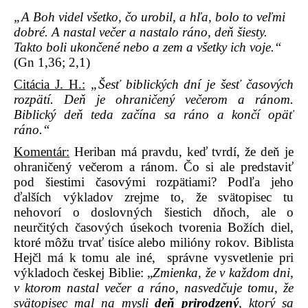
„A Boh videl všetko, čo urobil, a hľa, bolo to veľmi
dobré. A nastal večer a nastalo ráno, deň šiesty.
Takto boli ukončené nebo a zem a všetky ich voje.“
(Gn 1,36; 2,1)
Citácia J. H.:
„Šesť biblických dní je šesť časových
rozpätí. Deň je ohraničený večerom a ránom.
Biblický deň teda začína sa ráno a končí opäť
ráno.“
Komentár:
Heriban má pravdu, keď tvrdí, že deň je
ohraničený večerom a ránom. Čo si ale predstaviť
pod šiestimi časovými rozpätiami? Podľa jeho
ďalších výkladov zrejme to, že svätopisec tu
nehovorí o doslovných šiestich dňoch, ale o
neurčitých časových úsekoch tvorenia Božích diel,
ktoré môžu trvať tisíce alebo milióny rokov. Biblista
Hejčl má k tomu ale iné,
správne vysvetlenie pri
výkladoch českej Biblie: „
Zmienka, že v každom dni,
v ktorom nastal večer a ráno, nasvedčuje tomu, že
svätopisec mal na mysli
deň prirodzený
, ktorý sa