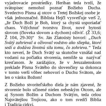
vyjadrovacie prostriedky. Heriban teda tvrdí, že
svätopisec nemohol poznať Božieho Ducha.
Svedectvo Písma aj otcov o Tretej Božskej osobe je
však jednoznačné. Biblista Hejčl vysvetľuje verš 2,
„že Duch Boží je Boh, ktorý sa chystá usporiadať
chaos. Vdýchnuť tvorstvu život, nové bytosti
slovom (človeka slovom a dychom) oživiť. (Ž 33,6;
Ž 104, 29-30)“
Sv. Ján Zlatoústy hovorí:
„Duch
Svätý zahrieval a oživoval vodstvo ako sliepka, ktoré
sedí a dodáva životnú silu tomu, čo zohrieva.“
Teda
kto neverí, že Duch Svätý sa skutočne vznášal nad
vodami na počiatku stvorenia, nemôže sa
nazývať
kresťanom. Je zarážajúce, že v Jeruzalemskom
preklade Písma Svätého do slovenčiny sa dokonca
v tomto verši vôbec nehovorí o Duchu Svätom, ale
len o vánku Božom!
Z Božieho stvoriteľského diela je nám zjavené, že
stvorenie bolo učinené nielen nebeským Otcom, ale
aj Synom Božím a Duchom Svätým, teda celou
Najsvätejšou Trojicou, ako o tom svedčí Biblia
i Tradícia cirkvi.