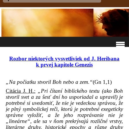
Rozbor niektorých vysvetliviek od J. Heribana
k prvej kapitole Genezis
„Na počiatku stvoril Boh nebo a zem.“
(Gn 1,1)
Citácia J. H.:
„Pri čítaní biblického textu (ako Boh
stvoril svet a za šesť dní ho usporiadal a upravil) je
potrebné si uvedomiť, že nie je vedeckou správou, že
je plný symbolickej reči, ktorú je potrebné exegeticky
správne vyložiť, a že jeho rozprávanie nie je
„lineárne“, ale sa v ňom prekrývajú rozličné vrstvy,
literárne druhy, historické epochy a rôzne druhy