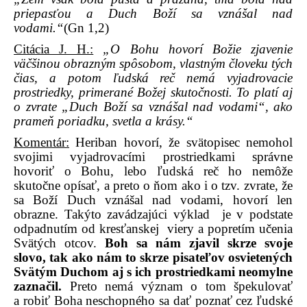
priepasťou a Duch Boží sa vznášal nad
vodami.“
(Gn 1,2)
Citácia J. H.:
„O Bohu hovorí Božie zjavenie
väčšinou obrazným spôsobom, vlastným človeku tých
čias, a potom ľudská reč nemá vyjadrovacie
prostriedky, primerané Božej skutočnosti. To platí aj
o zvrate „Duch Boží sa vznášal nad vodami“, ako
prameň poriadku, svetla a krásy.“
Komentár:
Heriban hovorí, že svätopisec nemohol
svojimi vyjadrovacími prostriedkami správne
hovoriť o Bohu, lebo ľudská reč ho nemôže
skutočne opísať, a preto o ňom ako i o tzv. zvrate, že
sa Boží Duch vznášal nad vodami, hovorí len
obrazne. Takýto zavádzajúci výklad
je v podstate
odpadnutím od kresťanskej
viery a popretím učenia
Svätých otcov.
Boh sa nám zjavil skrze svoje
slovo, tak ako nám to skrze pisateľov osvietených
Svätým Duchom aj s ich prostriedkami neomylne
zaznačil.
Preto nemá význam o tom špekulovať
a robiť Boha neschopného sa dať poznať cez ľudské