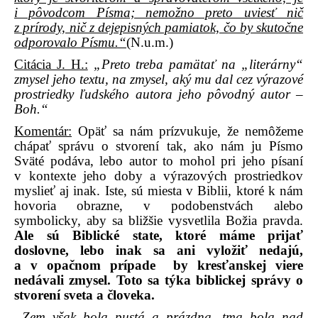
i pôvodcom Písma; nemožno preto uviesť nič
z prírody, nič z dejepisných pamiatok, čo by skutočne
odporovalo Písmu.“
(N.u.m.)
Citácia J. H.:
„Preto treba pamätať na „literárny“
zmysel jeho textu, na zmysel, aký mu dal cez výrazové
prostriedky ľudského autora jeho pôvodný autor –
Boh.“
Komentár:
Opäť sa nám prízvukuje, že nemôžeme
chápať správu o stvorení tak, ako nám ju Písmo
Sväté podáva, lebo autor to mohol pri jeho písaní
v kontexte jeho doby a výrazových prostriedkov
myslieť aj inak. Iste, sú miesta v Biblii, ktoré k nám
hovoria obrazne, v podobenstvách alebo
symbolicky, aby sa bližšie vysvetlila Božia pravda.
Ale sú Biblické state, ktoré máme prijať
doslovne, lebo inak sa ani vyložiť nedajú,
a v opačnom prípade
by kresťanskej viere
nedávali zmysel. Toto sa týka biblickej správy o
stvorení sveta a človeka.
„Zem však bola pustá a prázdna, tma bola nad