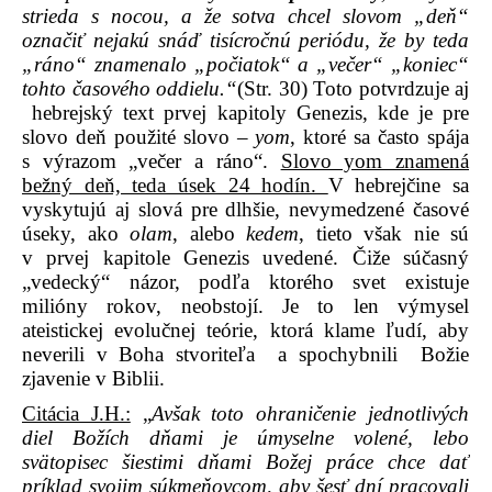
strieda s nocou, a že sotva chcel slovom „deň“
označiť nejakú snáď tisícročnú periódu, že by teda
„ráno“ znamenalo „počiatok“ a „večer“ „koniec“
tohto časového oddielu.“
(Str. 30) Toto potvrdzuje aj
hebrejský text prvej kapitoly Genezis, kde je pre
slovo deň použité slovo –
yom
, ktoré sa často spája
s výrazom „večer a ráno“.
Slovo yom znamená
bežný deň, teda úsek 24 hodín.
V hebrejčine sa
vyskytujú aj slová pre dlhšie, nevymedzené časové
úseky, ako
olam
, alebo
kedem
, tieto však nie sú
v prvej kapitole Genezis uvedené. Čiže súčasný
„vedecký“ názor, podľa ktorého svet existuje
milióny rokov, neobstojí. Je to len výmysel
ateistickej evolučnej teórie, ktorá klame ľudí, aby
neverili v Boha stvoriteľa
a spochybnili Božie
zjavenie v Biblii.
Citácia J.H.:
„
Avšak toto ohraničenie jednotlivých
diel Božích dňami je úmyselne volené, lebo
svätopisec šiestimi dňami Božej práce chce dať
príklad svojim súkmeňovcom, aby šesť dní pracovali