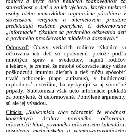
rodičov a iných osôb nesúcich zodpovednosť za
starostlivosť o deti a za ich výchovu, ktorým niektoré
osoby alebo mimovládne organizácie pôsobiace v
slovenskom verejnom a internetovom priestore
predkladajú rozličné pomýlené, či deformované
„informácie“ týkajúce sa povinného očkovania detí
a povinného preočkovania mládeže a dospelých.“
Odpoveď:
Obavy veriacich rodičov týkajúce sa
očkovania ich detí sú oprávnené, pretože podľa
mnohých správ a svedectiev, najmä rodičov
a lekárov, je zrejmé, že mnohé očkovacie látky vážne
poškodzujú imunitu dieťaťa a tiež môžu spôsobiť
trvalé ochorenie (napr. autizmus), v budúcnosti
neplodnosť a sterilitu, ba vyskytujú sa aj smrteľné
prípady. Subkomisia však tieto informácie pokladá
za pomýlené, či deformované. Pomýlené argumenty
sú ale jej výsadou.
Citácia:
„
Subkomisia chce zdôrazniť, že vhodnosť
konkrétnych druhov povinného očkovania,
očkovacích látok, povinného očkovacieho kalendára,
posúdenia medicínskeho a verejno-zdravotníckeho