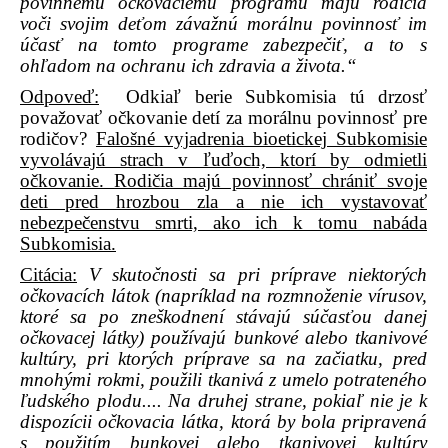
povinnému očkovaciemu programu majú rodičia
voči svojim deťom závažnú morálnu povinnosť im
účasť na tomto programe zabezpečiť, a to s
ohľadom na ochranu ich zdravia a života.“
Odpoveď:
Odkiaľ berie Subkomisia tú drzosť
považovať očkovanie detí za morálnu povinnosť pre
rodičov?
Falošné vyjadrenia bioetickej Subkomisie
vyvolávajú strach v ľuďoch, ktorí by odmietli
očkovanie. Rodičia majú povinnosť chrániť svoje
deti pred hrozbou zla a nie ich vystavovať
nebezpečenstvu smrti, ako ich k tomu nabáda
Subkomisia.
Citácia:
V skutočnosti sa pri príprave niektorých
očkovacích látok (napríklad na rozmnoženie vírusov,
ktoré sa po zneškodnení stávajú súčasťou danej
očkovacej látky) používajú bunkové alebo tkanivové
kultúry, pri ktorých príprave sa na začiatku, pred
mnohými rokmi, použili tkanivá z umelo potrateného
ľudského plodu.... Na druhej strane, pokiaľ nie je k
dispozícii očkovacia látka, ktorá by bola pripravená
s použitím bunkovej alebo tkanivovej kultúry