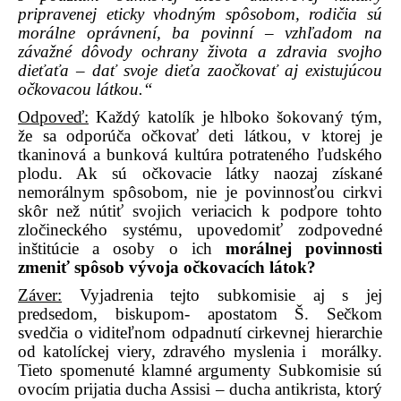
pripravenej eticky vhodným spôsobom, rodičia sú
morálne oprávnení, ba povinní – vzhľadom na
závažné dôvody ochrany života a zdravia svojho
dieťaťa – dať svoje dieťa zaočkovať aj existujúcou
očkovacou látkou.“
Odpoveď:
Každý katolík je hlboko šokovaný tým,
že sa odporúča očkovať deti látkou, v ktorej je
tkaninová a bunková kultúra potrateného ľudského
plodu.
Ak sú očkovacie látky naozaj získané
nemorálnym spôsobom, nie je povinnosťou cirkvi
skôr než nútiť svojich veriacich k podpore tohto
zločineckého systému, upovedomiť zodpovedné
inštitúcie a osoby o ich
morálnej povinnosti
zmeniť spôsob vývoja očkovacích látok?
Záver:
Vyjadrenia tejto subkomisie aj s jej
predsedom, biskupom- apostatom Š. Sečkom
svedčia o viditeľnom odpadnutí cirkevnej hierarchie
od katolíckej viery, zdravého myslenia i morálky.
Tieto spomenuté klamné argumenty Subkomisie sú
ovocím prijatia ducha Assisi – ducha antikrista, ktorý