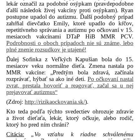
lekár označil za podobné osýpkam (pravdepodobne
ďalší následok živej vakcíny proti osýpkam). Ryan
postupne upadol do autizmu. Ďalší podobný prípad
zahŕňal dievčatko Emily, ktoré upadlo do kŕčov,
repetitívneho správania a autizmu po očkovaní v 15.
mesiacoch vakcínami DTaP HiB MMR PCV.
Podrobnosti o oboch prípadoch nie sú známe, lebo
plné znenie rozsudkov je utajené!
Ďalej Sofinka z Veľkých Kapušian bola do 15.
mesiacov veku normálne dieťa. Zmena nastala po
MMR vakcíne: „Predtým bola zdravá, začínala
rozprávať, hýbať sa ako iné deti.
Po očkovaní nastal
zvrat, prestala hovoriť a reagovať, začal sa u nej
prejavovať autizmus“
(Zdroj:
http://rizikaockovania.sk/
).
Kto teda podľa týchto svedectiev ohrozuje zdravie
a život dieťaťa, lekár, ktorý očkuje, alebo rodič,
ktorý ho pred ním chráni?
Citácia:
„Vo vzťahu k riadne schválenému