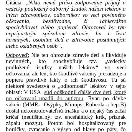
Citácia
: „
Nikto nemá právo zodpovedne prijatý a
vedecky podložený odborný úsudok našich lekárov a
iných zdravotníkov, odborníkov vo veci povinného
očkovania, bezdôvodne, či ľahkovážne
spochybňovať alebo popierať. Ohrozoval by tým
neprípustným spôsobom zdravie, ba i život
nevinných, osobitne detí a zdravotne postihnutých
alebo oslabených osôb“.
Odpoveď:
Nie ten ohrozuje zdravie detí a likviduje
nevinných, kto spochybňuje tzv. „vedecky
podložené úsudky našich lekárov“ vo veci
očkovania, ale ten, kto škodlivé vakcíny presadzuje a
popiera pravdivé fakty o ich škodlivosti. Tu sú
niektoré svedectvá o „odbornosti“ lekárov v tejto
oblasti:
V USA
súd odškodnil ďalšie dve deti, ktoré
po očkovaní upadli do autizmu
. Ryan po dávke
vakcín (MMR-
Osýpky, Mumps, Rubeola a hep.B)
dostal nekontrolovateľnú triašku a o nejaký čas začal
kričať (neutíšiteľný, tzv. encefalitický krik, príznak
zápalu mozgu). Potom bol hospitalizovaný pre
horúčky, zvracanie a výsyp od hlavy po päty, čo