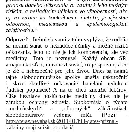
prínosu daného očkovania vo vzťahu k jeho možným
rizikám a nežiadúcim účinkom vo všeobecnosti, ako
aj vo vzťahu ku konkrétnemu dieťaťu, je výsostne
odbornou, medicínskou a epidemiologickou
záležitosťou.“
Odpoveď:
Inými slovami z toho vyplýva, že rodičia
sa nesmú starať o nežiadúce účinky a možné riziká
očkovania, lebo to nie je ich kompetencia, ale vec
medicíny. Toto je nezmysel. Každý občan SR,
a najmä kresťan, musí rozlišovať, čo je správne, a čo
je zlé a nebezpečné pre jeho život. Dnes sa najmä
tajné slobodomurárske spolky snažia uskutočniť
i skrze škodlivé očkovanie hanebnú redukciu
ľudskej populácie! A na to chcú zneužiť lekárov.
Čiže bezhlavé poslúchanie medicíny dnes nie je
zárukou ochrany zdravia. Subkomisia o týchto
„medicínskych“ a „odborných“ záležitostiach
slobodomurárov vedome mlčí.
(Pozri -
http://teraz.nevahaj.sk/2011/01/bill-gates-priznal-
vakciny-maji-snizit-populaci/
).