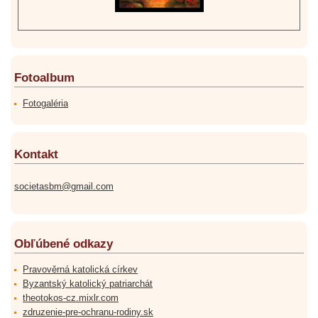
Fotoalbum
Fotogaléria
Kontakt
societasbm@gmail.com
Obľúbené odkazy
Pravověrná katolická církev
Byzantský katolický patriarchát
theotokos-cz.mixlr.com
zdruzenie-pre-ochranu-rodiny.sk