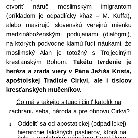
otvoriť náruč moslimským imigrantom
(príkladom je odpadlícky kňaz – M. Kuffa),
alebo masírujú slovenskú verejnú mienku
medzináboženskými podujatiami (dialógmi),
na ktorých podvodne klamú ľudí náukami, že
moslimský Alah je totožný s Trojjediným
kresťanským Bohom.
Takéto tvrdenie je
heréza a zrada viery v Pána Ježiša Krista,
apoštolskej Tradície Cirkvi, ale i tisícov
kresťanských mučeníkov.
Čo má v takejto situácii činiť katolík na
záchranu seba, národa a pre obnovu Cirkvi?
Oddeliť sa od apostatickej (odpadlíckej)
hierarchie falošných pastierov, ktorá na
čele s neplatným pápežom Františkom