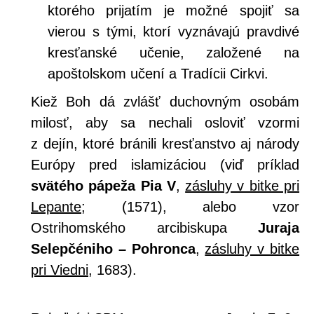
ktorého prijatím je možné spojiť sa
vierou s tými, ktorí vyznávajú pravdivé
kresťanské učenie, založené na
apoštolskom učení a Tradícii Cirkvi.
Kiež Boh dá zvlášť duchovným osobám
milosť, aby sa nechali osloviť vzormi
z dejín, ktoré bránili kresťanstvo aj národy
Európy pred islamizáciou (viď príklad
svätého pápeža Pia V
,
zásluhy v bitke pri
Lepante
; (1571), alebo vzor
Ostrihomského arcibiskupa
Juraja
Selepčéniho
– Pohronca
,
zásluhy v bitke
pri Viedni
, 1683).