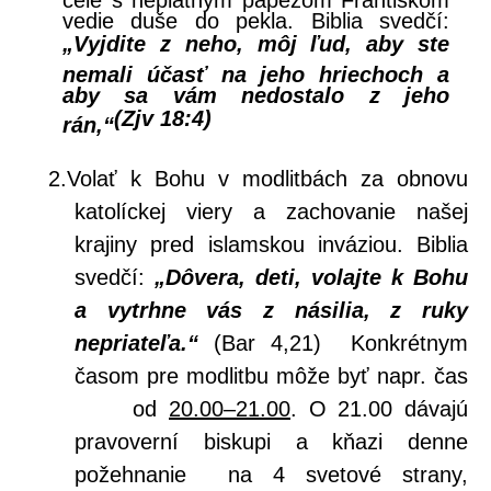
vedie duše do pekla. Biblia svedčí:
„Vyjdite z neho, môj ľud, aby ste
nemali účasť na jeho hriechoch a
aby sa vám nedostalo z jeho
(Zjv 18:4)
rán,“
2.
Volať k Bohu v modlitbách za obnovu
katolíckej viery a zachovanie našej
krajiny pred islamskou inváziou. Biblia
svedčí:
„Dôvera, deti, volajte k Bohu
a vytrhne vás z násilia, z ruky
nepriateľa.“
(Bar 4,21) Konkrétnym
časom pre modlitbu môže byť napr. čas
od
20.00–21.00
. O 21.00 dávajú
pravoverní biskupi a kňazi denne
požehnanie na 4 svetové strany,