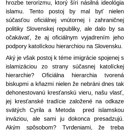
hrozbe terorizmu, ktorý šíri násilná ideológia
islamu. Tento postoj by mal byť nielen
súčasťou oficiálnej vnútornej i zahraničnej
politiky Slovenskej republiky, ale dalo by sa
očakávať, že aj oficiálnym vyjadrením jeho
podpory katolíckou hierarchiou na Slovensku.
Aký je však postoj k téme imigrácie spojenej s
islamizáciou zo strany súčasnej katolíckej
hierarchie? Oficiálna hierarchia tvorená
biskupmi a kňazmi nielen že nebráni dnes tak
dehonestovanú kresťanskú vieru, našu vlasť,
jej kresťanské tradície založené na odkaze
svätých Cyrila a Metoda pred islamskou
inváziou, ale sami ju dokonca presadzujú.
Akým spôsobom? Tvrdeniami, že treba