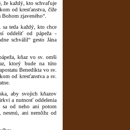
é, že každý, kto schvaľuje
íkom od kresťanstva, čiže
va Bohom zjaveného“.
I. sa teda každý, kto chce
sí oddeliť od pápeža -
dne schválil“ gesto Jána
pápeža, kňaz vo sv. omši
z, ktorý bude na túto
apostatu Benedikta vo sv.
kom od kresťanstva a sv.
atne.
nska, aby svojich kňazov
irkvi a nutnosť oddelenia
k sa od neho ani potom
si, nesmú, ani nemôžu od