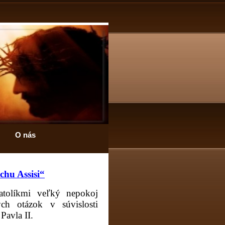
O nás
chu Assisi“
atolíkmi veľký nepokoj
h otázok v súvislosti
Pavla II.