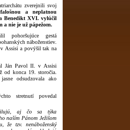
riarchátu zverejnili svoj
e
falošnou a neplatnou
a Benedikt XVI. vylúčil
om a nie je už pápežom.
lil pohoršujúce gestá
u pohanských náboženstiev.
 v Assisi a povýšil tak na
l Ján Pavol II. v Assisi
ž od konca 19. storočia.
 jasne odsudzovala ako
hto stretnutí povedal
lujú, aj čo sa týka
ého naším Pánom Ježišom
u, že tzv. nenáboženský