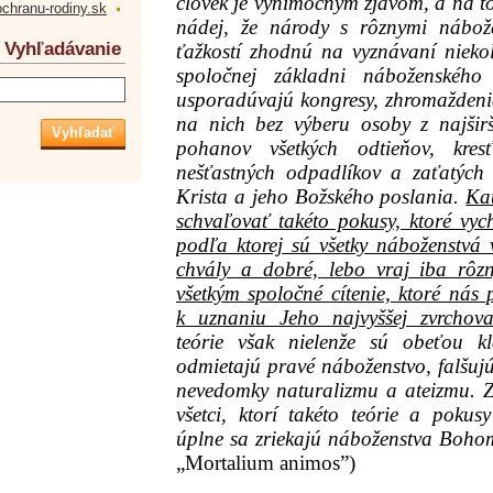
človek je výnimočným zjavom, a na t
ochranu-rodiny.sk
nádej, že národy s rôznymi nábož
Vyhľadávanie
ťažkostí zhodnú na vyznávaní niek
spoločnej základni náboženského
usporadúvajú kongresy, zhromaždenia
na nich bez výberu osoby z najšir
pohanov všetkých odtieňov, kre
nešťastných odpadlíkov a zaťatých
Krista a jeho Božského poslania.
Ka
schvaľovať takéto pokusy, ktoré vyc
podľa ktorej sú všetky náboženstvá 
chvály a dobré, lebo vraj iba rôz
všetkým spoločné cítenie, ktoré nás
k uznaniu Jeho najvyššej zvrchova
teórie však nielenže sú obeťou k
odmietajú pravé náboženstvo, falšuj
nevedomky naturalizmu a ateizmu. Z 
všetci, ktorí takéto teórie a pokus
úplne sa zriekajú náboženstva Boho
„Mortalium animos”)