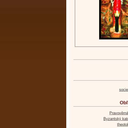
soci
Obľ
Pravověrná
Byzantský kato
theoto