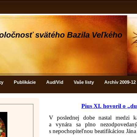
oločnosť svätého Bazila Veľkého
ky
Publikácie
Aud/Vid
Vaše listy
Archív 2009-12
Pius XI. hovoril o „du
V poslednej dobe nastal medzi k
a vynára sa plno nezodpovedanýc
s nepochopiteľnou beatifikáciou Jána 