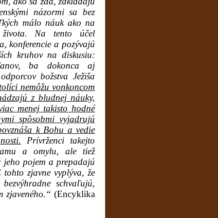
om, ako sa zdá, zakladajú
enskými názormi sa bez
oľkých málo náuk ako na
 života. Na tento účel
, konferencie a pozývajú
ších kruhov na diskusiu:
sťanov, ba dokonca aj
 odporcov božstva Ježiša
tolíci nemôžu vonkoncom
hádzajú z bludnej náuky,
viac menej takisto hodné
nymi spôsobmi vyjadrujú
 povznáša k Bohu a vedie
nosti.
Prívrženci takejto
lamu a omylu, ale tiež
ú jeho pojem a prepadajú
tohto zjavne vyplýva, že
y bezvýhradne schvaľujú,
m zjaveného.“
(Encyklika