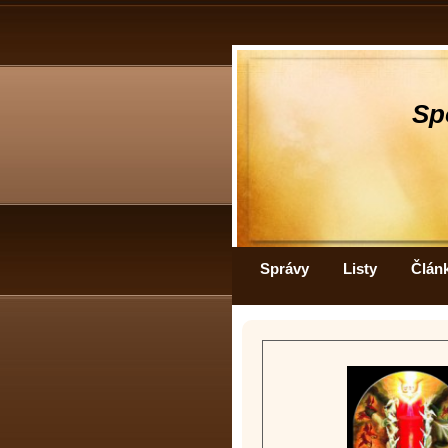
Sp
Správy
Listy
Člán