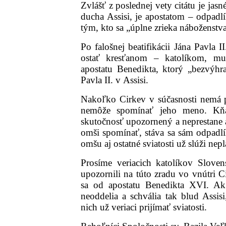
Zvlášť z poslednej vety citátu je jasn
ducha Assisi, je apostatom – odpadl
tým, kto sa „úplne zrieka náboženst
Po falošnej beatifikácii Jána Pavla I
ostať kresťanom – katolíkom, mu
apostatu Benedikta, ktorý „bezvýhra
Pavla II. v Assisi.
Nakoľko Cirkev v súčasnosti nemá 
nemôže spomínať jeho meno. Kňa
skutočnosť upozornený a neprestane 
omši spomínať, stáva sa sám odpadlí
omšu aj ostatné sviatosti už slúži nepl
Prosíme veriacich katolíkov Slove
upozornili na túto zradu vo vnútri C
sa od apostatu Benedikta XVI. A
neoddelia a schvália tak blud Assi
nich už veriaci prijímať sviatosti.