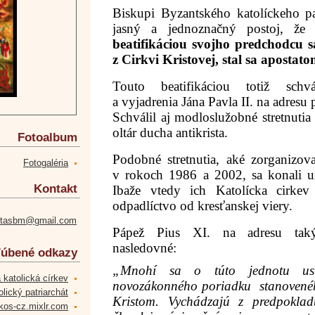
Biskupi Byzantského katolíckeho pat
jasný a jednoznačný postoj, ž
beatifikáciou svojho predchodcu s
z Cirkvi Kristovej, stal sa apostat
Touto beatifikáciou totiž schvá
a vyjadrenia Jána Pavla II. na adres
Schválil aj modloslužobné stretnutia
oltár ducha antikrista.
Fotoalbum
Podobné stretnutia, aké zorganizova
Fotogaléria
v rokoch 1986 a 2002, sa konali u
Kontakt
Ibaže vtedy ich Katolícka cirkev
odpadlíctvo od kresťanskej viery.
etasbm@gmail.com
Pápež Pius XI. na adresu takýc
nasledovné:
úbené odkazy
„Mnohí sa o túto jednotu usi
 katolická církev
novozákonného poriadku
stanoven
lický patriarchát
Kristom. Vychádzajú z predpoklad
kos-cz.mixlr.com