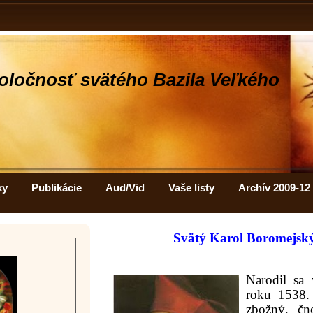
oločnosť svätého Bazila Veľkého
ky
Publikácie
Aud/Vid
Vaše listy
Archív 2009-12
Svätý Karol Boromejský
Narodil sa
roku 1538.
zbožný, čn