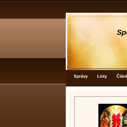
Sp
Správy
Listy
Člán