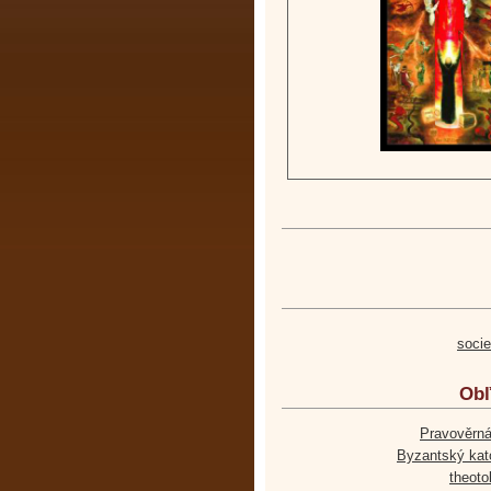
soci
Obľ
Pravověrná
Byzantský kato
theoto