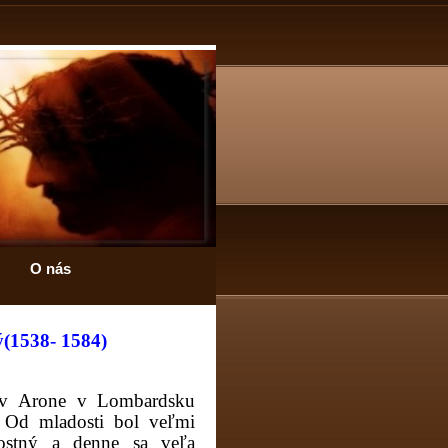
O nás
(1538- 1584)
 v Arone v Lombardsku
 Od mladosti bol veľmi
ostný a denne sa veľa