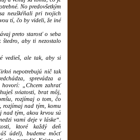
potrebné. No predovšetkým
a neuškŕňali pri tvojich
u tí, čo by videli, že iné
aj preto starosť o seba
štedro, aby ti nezostalo
 vedieš, ale tak, aby si
kvi nepotrebujú nič tak
edchádza, sprevádza a
ok hovorí: „Chcem zahrať
uješ sviatosti, brat môj,
 omšu, rozjímaj o tom, čo
y, rozjímaj nad tým, komu
aj nad tým, akou krvou sú
edzi vami deje v láske“.
kosti, ktoré každý deň
náš údel), budeme môcť