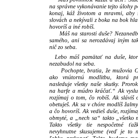
na správne vykonávanie tejto úlohy 
konaj, káž životom a mravmi, aby s
slovách a nekývali z boka na bok hlavo
hovoríš a iné robíš.
Máš na starosti duše? Nezanedbáv
samého, ani sa nerozdávaj iným tak 
nič zo seba.
Lebo máš pamätať na duše, ktoré
nezabudol na seba.
Pochopte, bratia, že mužovia Cir
ako vnútornú modlitbu, ktorá pr
nasleduje všetky naše skutky. Pror
na harfe a múdro kráčať.“ Ak vysluh
rozjímaj o tom, čo robíš. Ak sláviš
obetuješ. Ak sa v chóre modlíš žalm
a čo hovoríš. Ak vedieš duše, rozjím
obmyté, a „nech sa“ takto „všetko m
Takto všetky tie nespočetné ťaž
nevyhnutne skusujeme (veď je to 