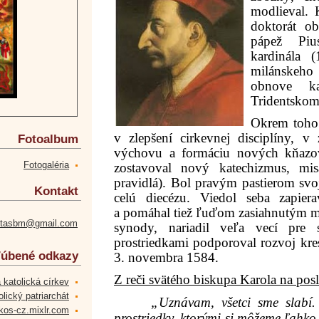
modlieval.
doktorát ob
pápež
Piu
kardinála 
milánskeho
obnove
k
Tridentskom
Okrem toho
v zlepšení cirkevnej disciplíny, v
Fotoalbum
výchovu a formáciu nových kňazo
Fotogaléria
zostavoval nový katechizmus, misá
pravidlá). Bol pravým pastierom svoj
Kontakt
celú diecézu. Viedol seba zapier
a pomáhal tiež ľuďom zasiahnutým 
etasbm@gmail.com
synody, nariadil veľa vecí pre 
prostriedkami podporoval rozvoj kre
úbené odkazy
3. novembra 1584.
Z reči svätého biskupa Karola na pos
 katolická církev
lický patriarchát
„Uznávam, všetci sme slab
kos-cz.mixlr.com
prostriedky, ktorými si môžeme ľahk