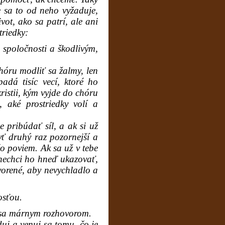
e sa to od neho vyžaduje,
ivot, ako sa patrí, ale ani
riedky:
j spoločnosti a škodlivým,
óru modliť sa žalmy, len
adá tisíc vecí, ktoré ho
ristii, kým vyjde do chóru
 aké prostriedky volí a
pribúdať síl, a ak si už
yť druhý raz pozornejší a
o poviem. Ak sa už v tebe
, nechci ho hneď ukazovať,
vorené, aby nevychladlo a
osťou.
 sa márnym rozhovorom.
j a venuj sa tomu, čo je