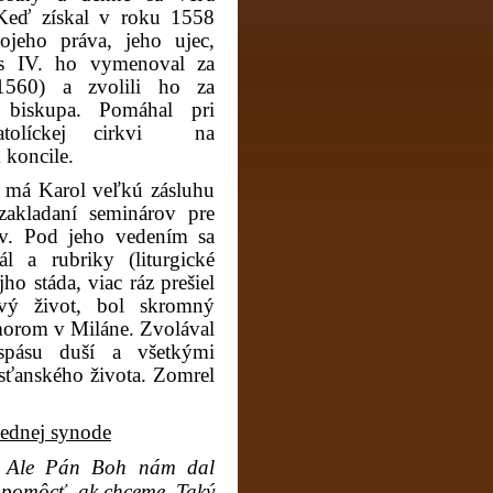
 Keď získal v roku 1558
ojeho práva, jeho ujec,
s IV. ho vymenoval za
(1560) a zvolili ho za
 biskupa. Pomáhal pri
atolíckej cirkvi
na
 koncile.
 má Karol veľkú zásluhu
 zakladaní seminárov pre
v. Pod jeho vedením sa
l a rubriky (liturgické
ho stáda, viac ráz prešiel
avý život, bol skromný
morom v Miláne. Zvolával
spásu duší a všetkými
sťanského života. Zomrel
lednej synode
í. Ale Pán Boh nám dal
o pomôcť, ak chceme. Taký