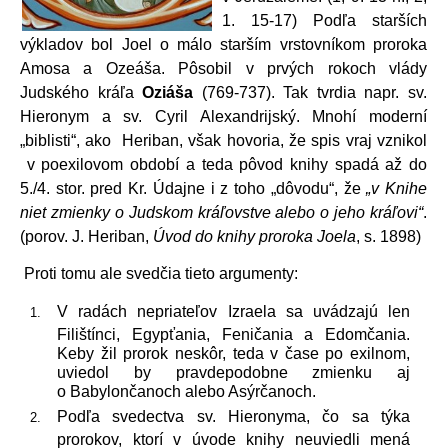
1. 15-17) Podľa starších
výkladov bol Joel o málo starším vrstovníkom proroka
Amosa a Ozeáša. Pôsobil v prvých rokoch vlády
Judského kráľa
Oziáša
(769-737). Tak tvrdia napr. sv.
Hieronym a sv. Cyril Alexandrijský. Mnohí moderní
„biblisti“, ako Heriban, však hovoria, že spis vraj vznikol
v poexilovom období a teda pôvod knihy spadá až do
5./4. stor. pred Kr. Údajne i z toho „dôvodu“, že
„v Knihe
niet zmienky o Judskom kráľovstve alebo o jeho kráľovi“
.
(porov. J. Heriban,
Úvod do knihy proroka Joela
, s. 1898)
Proti tomu ale svedčia tieto argumenty:
V radách nepriateľov Izraela sa uvádzajú len
Filištínci, Egypťania, Feničania a Edomčania.
Keby žil prorok neskôr, teda v čase po exilnom,
uviedol by pravdepodobne zmienku aj
o Babylončanoch alebo Asýrčanoch.
Podľa svedectva sv. Hieronyma, čo sa týka
prorokov, ktorí v úvode knihy neuviedli mená