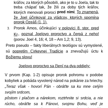
kráľov, za ktorých pôsobili, ako je to u Joela, tak to
treba chápať tak, že žili za doby tých kráľov,
pred nimi
To znamená,
ktorých menovali proroci
.
že Joel účinkoval za vládcov, ktorých spomína
prorok Ozeáš (1, 1).
Prorok Amos, účinkujúci
v polovici 8. stor. pred
.,
poznal Joelovo proroctvo a čerpá z neho!
Kr
(porov. Joel 4, 16; 4, 18 – Am 1,2; 9, 13).
Preto pseudo – fakty liberálnych teológov sú vymyslené,
sú
popretím Cirkevnej Tradície
a znevažujú úctu k
Božiemu slovu!
Joelovo proroctvo sa člení na dva oddiely:
V prvom (Kap. 1-2) opisuje prorok pohromu v podobe
kobyliek a pobáda vyvolený národ na pokánie za hriechy.
„Teraz však - hovorí Pán - obráťte sa ku mne celým
svojím srdcom,
pôstom i plačom a nárekom, roztrhnite si srdcia, a nie
rúcho, obráťte sa k Pánovi, svojmu Bohu, veď je