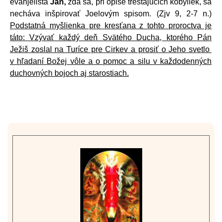
evanjelista
Ján,
zdá sa, pri opise trestajúcich kobyliek, sa
necháva inšpirovať Joelovým spisom. (Zjv 9, 2-7 n.)
Podstatná myšlienka pre kresťana z tohto proroctva je
táto: Vzývať každý deň Svätého Ducha, ktorého Pán
Ježiš zoslal na Turíce pre Cirkev a prosiť o Jeho svetlo
v hľadaní Božej vôle a o pomoc a silu v každodenných
duchovných bojoch aj starostiach.