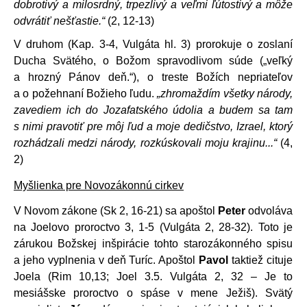
dobrotivý a milosrdný, trpezlivý a veľmi ľútostivý a môže
odvrátiť nešťastie.“
(2, 12-13)
V druhom (Kap. 3-4, Vulgáta hl. 3) prorokuje o zoslaní
Ducha Svätého, o Božom spravodlivom súde („veľký
a hrozný Pánov deň.“), o treste Božích nepriateľov
a o požehnaní Božieho ľudu.
„zhromaždím všetky národy,
zavediem ich do Jozafatského údolia a budem sa tam
s nimi pravotiť pre môj ľud a moje dedičstvo, Izrael, ktorý
rozhádzali medzi národy, rozkúskovali moju krajinu...“
(4,
2)
Myšlienka pre Novozákonnú cirkev
V Novom zákone (Sk 2, 16-21) sa apoštol
Peter
odvoláva
na Joelovo proroctvo 3, 1-5 (Vulgáta 2, 28-32). Toto je
zárukou Božskej inšpirácie tohto starozákonného spisu
a jeho vyplnenia v deň Turíc. Apoštol
Pavol
taktiež cituje
Joela (Rim 10,13; Joel 3.5. Vulgáta 2, 32 – Je to
mesiášske proroctvo o spáse v mene Ježiš). Svätý