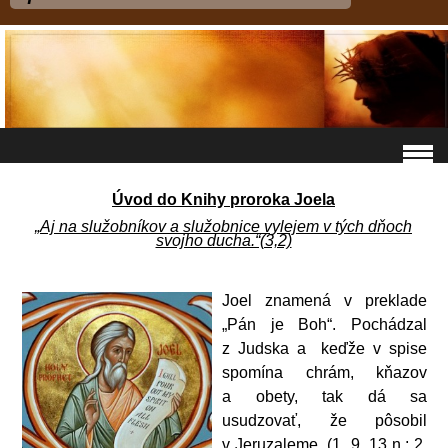
Úvod do Knihy proroka Joela
„Aj na služobníkov a služobnice vylejem v tých dňoch
svojho ducha.“(3,2)
Joel znamená v preklade
„Pán je Boh“. Pochádzal
z Judska a keďže v spise
spomína chrám, kňazov
a obety, tak dá sa
usudzovať, že pôsobil
v Jeruzaleme. (1, 9. 13 n.; 2,