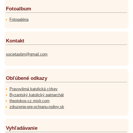
Fotoalbum
Fotogaléria
Kontakt
societasbm@gmail.com
Obľúbené odkazy
Pravověrná katolická církev
Byzantský katolický patriarchát
theotokos-cz.mixlr.com
zdruzenie-pre-ochranu-rodiny.sk
Vyhľadávanie