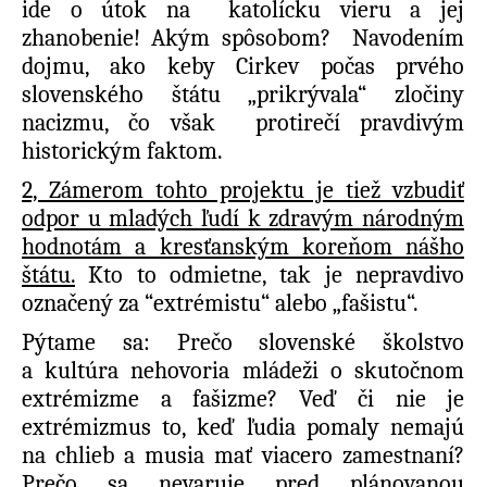
ide o útok na katolícku vieru a jej
zhanobenie! Akým spôsobom? Navodením
dojmu, ako keby Cirkev počas prvého
slovenského štátu „prikrývala“ zločiny
nacizmu, čo však protirečí pravdivým
historickým faktom.
2, Zámerom tohto projektu je tiež vzbudiť
odpor u mladých ľudí k zdravým národným
hodnotám a kresťanským koreňom nášho
štátu.
Kto to odmietne, tak je nepravdivo
označený za “extrémistu“ alebo „fašistu“.
Pýtame sa: Prečo slovenské školstvo
a kultúra nehovoria mládeži o skutočnom
extrémizme a fašizme? Veď či nie je
extrémizmus to, keď ľudia pomaly nemajú
na chlieb a musia mať viacero zamestnaní?
Prečo sa nevaruje pred plánovanou