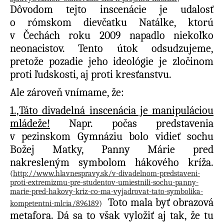
Dôvodom tejto inscenácie je udalosť
o rómskom dievčatku Natálke, ktorú
v Čechách roku 2009 napadlo niekoľko
neonacistov. Tento útok odsudzujeme,
pretože pozadie jeho ideológie je zločinom
proti ľudskosti, aj proti kresťanstvu.
Ale zároveň vnímame, že:
1.,Táto divadelná inscenácia je manipuláciou
mládeže!
Napr. počas predstavenia
v pezinskom Gymnáziu bolo vidieť sochu
Božej Matky, Panny Márie pred
nakresleným symbolom hákového kríža.
(
http://www.hlavnespravy.sk/v-divadelnom-predstaveni-
proti-extremizmu-pre-studentov-umiestnili-sochu-panny-
marie-pred-hakovy-kriz-co-ma-vyjadrovat-tato-symbolika-
Toto mala byť obrazová
kompetentni-mlcia/896189
)
metafora. Dá sa to však vyložiť aj tak, že tu