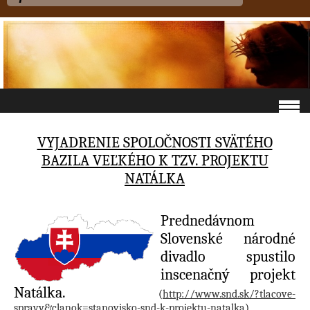
VYJADRENIE SPOLOČNOSTI SVÄTÉHO
BAZILA VEĽKÉHO K TZV. PROJEKTU
NATÁLKA
Prednedávnom
Slovenské národné
divadlo spustilo
inscenačný projekt
Natálka.
(
http://www.snd.sk/?tlacove-
spravy&clanok=stanovisko-snd-k-projektu-natalka
)