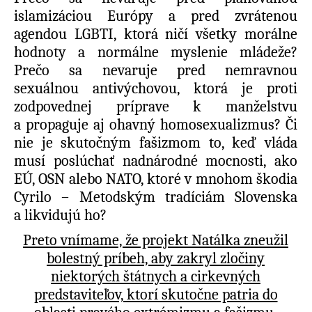
islamizáciou Európy a pred zvrátenou
agendou LGBTI, ktorá ničí všetky morálne
hodnoty a normálne myslenie mládeže?
Prečo sa nevaruje pred nemravnou
sexuálnou antivýchovou, ktorá je proti
zodpovednej príprave k manželstvu
a propaguje aj ohavný homosexualizmus? Či
nie je skutočným fašizmom to, keď vláda
musí poslúchať nadnárodné mocnosti, ako
EÚ, OSN alebo NATO, ktoré v mnohom škodia
Cyrilo – Metodským tradíciám Slovenska
a likvidujú ho?
Preto vnímame, že projekt Natálka zneužil
bolestný príbeh, aby zakryl zločiny
niektorých štátnych a cirkevných
predstaviteľov, ktorí skutočne patria do