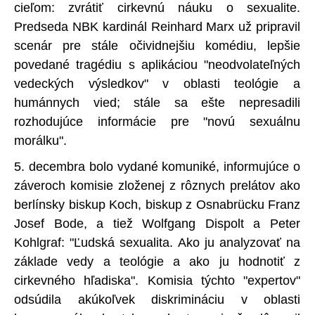
cieľom: zvrátiť cirkevnú náuku o sexualite.
Predseda NBK kardinál Reinhard Marx už pripravil
scenár pre stále očividnejšiu komédiu, lepšie
povedané tragédiu s aplikáciou "neodvolateľných
vedeckých výsledkov" v oblasti teológie a
humánnych vied; stále sa ešte nepresadili
rozhodujúce informácie pre "novú sexuálnu
morálku".
5. decembra bolo vydané komuniké, informujúce o
záveroch komisie zloženej z rôznych prelátov ako
berlínsky biskup Koch, biskup z Osnabrücku Franz
Josef Bode, a tiež Wolfgang Dispolt a Peter
Kohlgraf: "Ľudská sexualita. Ako ju analyzovať na
základe vedy a teológie a ako ju hodnotiť z
cirkevného hľadiska". Komisia týchto "expertov"
odsúdila akúkoľvek diskrimináciu v oblasti