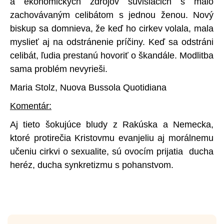
a ekonomických zdrojov súvisiacich s málo
zachovávaným celibátom s jednou ženou. Nový
biskup sa domnieva, že keď ho cirkev volala, mala
myslieť aj na odstránenie príčiny. Keď sa odstráni
celibát, ľudia prestanú hovoriť o škandále. Modlitba
sama problém nevyrieši.
Maria Stolz, Nuova Bussola Quotidiana
Komentár:
Aj tieto šokujúce bludy z Rakúska a Nemecka,
ktoré protirečia Kristovmu evanjeliu aj morálnemu
učeniu cirkvi o sexualite, sú ovocím prijatia ducha
heréz, ducha synkretizmu s pohanstvom.