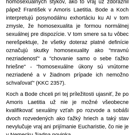
homosexuálnych stykov, ako to vraj už zdôraznil
pápež František v Amoris Laetitia. Bode a Koch
interpretujú posynodálnu exhortáciu ku Al v tom
zmysle, že homosexualita je formou normálnej
sexuálnej pre dispozície. V tom smere sa tu vôbec
nerešpektuje, že všetky doteraz platné definície
označujú skutky homosexuality ako "mravnú
nezriadenosť" a "chovanie samo o sebe ťažko
hriešne" - "homosexuálne úkony sú vnútorne
nezriadené a v žiadnom prípade ich nemožno
schvaľovať" (KKC 2357).
Koch a Bode chceli pri tej príležitosti ujasniť, že po
Amoris Laetitia už nie je možné všeobecne
kvalifikovať sexuálny vzťah po rozvode a sobáši
dvoch rozvedených ako ťažký hriech a taký stav
nevylučuje vraj ani prijímanie Eucharistie, čo nie je
v Nemecku žiadna novinka.