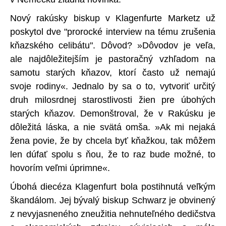
Nový rakúsky biskup v Klagenfurte Marketz už
poskytol dve "prorocké interview na tému zrušenia
kňazského celibátu". Dôvod? »Dôvodov je veľa,
ale najdôležitejším je pastoračný vzhľadom na
samotu starých kňazov, ktorí často už nemajú
svoje rodiny«. Jednalo by sa o to, vytvoriť určitý
druh milosrdnej starostlivosti žien pre úbohých
starých kňazov. Demonštroval, že v Rakúsku je
dôležitá láska, a nie svätá omša. »Ak mi nejaká
žena povie, že by chcela byť kňažkou, tak môžem
len dúfať spolu s ňou, že to raz bude možné, to
hovorím veľmi úprimne«.
Úbohá diecéza Klagenfurt bola postihnutá veľkým
škandálom. Jej bývalý biskup Schwarz je obvinený
z nevyjasneného zneužitia nehnuteľného dedičstva