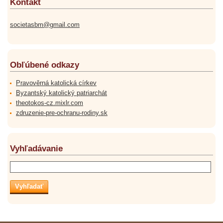
Kontakt
societasbm@gmail.com
Obľúbené odkazy
Pravověrná katolická církev
Byzantský katolický patriarchát
theotokos-cz.mixlr.com
zdruzenie-pre-ochranu-rodiny.sk
Vyhľadávanie