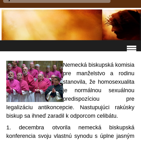
Nemecká biskupská komisia
pre manželstvo a rodinu
stanovila, že homosexualita
je normálnou sexuálnou
predispozíciou pre
legalizáciu antikoncepcie. Nastupujúci rakúsky
biskup sa ihneď zaradil k odporcom celibátu.
1. decembra otvorila nemecká biskupská
konferencia svoju vlastnú synodu s úplne jasným