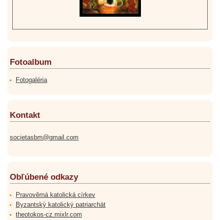
Fotoalbum
Fotogaléria
Kontakt
societasbm@gmail.com
Obľúbené odkazy
Pravověrná katolická církev
Byzantský katolický patriarchát
theotokos-cz.mixlr.com