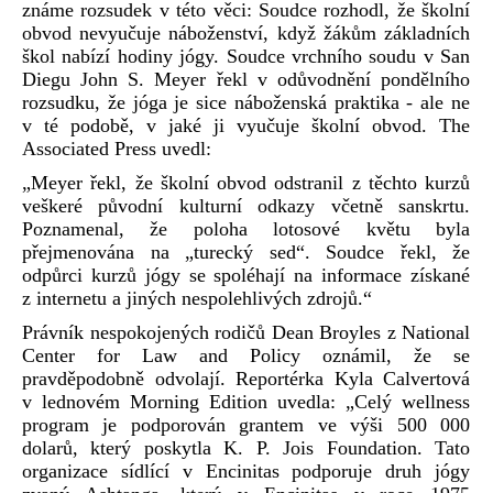
známe rozsudek v této věci: Soudce rozhodl, že školní
obvod nevyučuje náboženství, když žákům základních
škol nabízí hodiny jógy. Soudce vrchního soudu v San
Diegu John S. Meyer řekl v odůvodnění pondělního
rozsudku, že jóga je sice náboženská praktika - ale ne
v té podobě, v jaké ji vyučuje školní obvod. The
Associated Press uvedl:
„Meyer řekl, že školní obvod odstranil z těchto kurzů
veškeré původní kulturní odkazy včetně sanskrtu.
Poznamenal, že poloha lotosové květu byla
přejmenována na „turecký sed“. Soudce řekl, že
odpůrci kurzů jógy se spoléhají na informace získané
z internetu a jiných nespolehlivých zdrojů.“
Právník nespokojených rodičů Dean Broyles z National
Center for Law and Policy oznámil, že se
pravděpodobně odvolají. Reportérka Kyla Calvertová
v lednovém Morning Edition uvedla: „Celý wellness
program je podporován grantem ve výši 500 000
dolarů, který poskytla K. P. Jois Foundation. Tato
organizace sídlící v Encinitas podporuje druh jógy