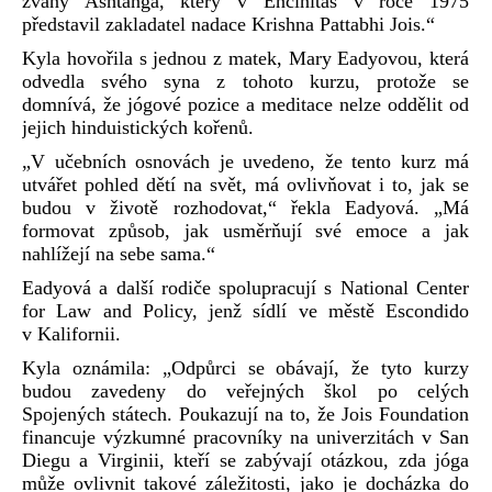
zvaný Ashtanga, který v Encinitas v roce 1975
představil zakladatel nadace Krishna Pattabhi Jois.“
Kyla hovořila s jednou z matek, Mary Eadyovou, která
odvedla svého syna z tohoto kurzu, protože se
domnívá, že jógové pozice a meditace nelze oddělit od
jejich hinduistických kořenů.
„V učebních osnovách je uvedeno, že tento kurz má
utvářet pohled dětí na svět, má ovlivňovat i to, jak se
budou v životě rozhodovat,“ řekla Eadyová. „Má
formovat způsob, jak usměrňují své emoce a jak
nahlížejí na sebe sama.“
Eadyová a další rodiče spolupracují s National Center
for Law and Policy, jenž sídlí ve městě Escondido
v Kalifornii.
Kyla oznámila: „Odpůrci se obávají, že tyto kurzy
budou zavedeny do veřejných škol po celých
Spojených státech. Poukazují na to, že Jois Foundation
financuje výzkumné pracovníky na univerzitách v San
Diegu a Virginii, kteří se zabývají otázkou, zda jóga
může ovlivnit takové záležitosti, jako je docházka do