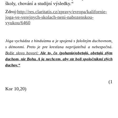
školy, chování a studijní výsledky.“
Zdroj:
http://res.claritatis.cz/zpravy/evropa/kalifornie-
joga-ve-verejnych-skolach-neni-nabozenskou-
vyukou/6460
Jóga vychádza z hinduizmu a je spojená s falošným duchovnom,
s démonmi. Preto je pre kresťana neprijateľná a nebezpečná.
Božie slovo hovorí:
Ale to, čo (pohania)obetujú, obetujú zlým
duchom, nie Bohu. A ja nechcem, aby ste boli spoločníkmi zlých
duchov.“
(1
Kor 10,20)