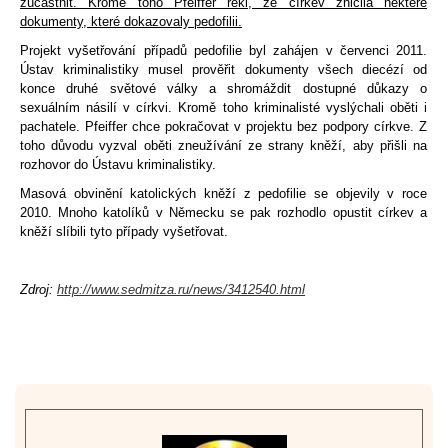
zúčastnit. Kromě toho Pfeiffer řekl, že církev zničila některé
dokumenty, které dokazovaly pedofilii.
Projekt vyšetřování případů pedofilie byl zahájen v červenci 2011.
Ústav kriminalistiky musel prověřit dokumenty všech diecézí od
konce druhé světové války a shromáždit dostupné důkazy o
sexuálním násilí v církvi. Kromě toho kriminalisté vyslýchali oběti i
pachatele. Pfeiffer chce pokračovat v projektu bez podpory církve. Z
toho důvodu vyzval oběti zneužívání ze strany kněží, aby přišli na
rozhovor do Ústavu kriminalistiky.
Masová obvinění katolických kněží z pedofilie se objevily v roce
2010. Mnoho katolíků v Německu se pak rozhodlo opustit církev a
kněží slíbili tyto případy vyšetřovat.
Zdroj:
http://www.sedmitza.ru/news/3412540.html