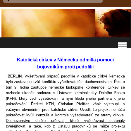
Katolická církev v Německu odmítla pomoci
bojovníkům proti pedofilii
BERLÍN.
Vyšetřování případů pedofilie v katolické církvi Německa
bylo zastaveno kvůli konfliktu vyšetřovatelů s duchovenstvem. Řekl o
tom 9. ledna zástupce německé biskupské konference. Církev se
rozhodla ukončit smlouvu s Ústavem kriminalistiky Dolního Saska
(KFN), který vedl vyšetřování, a nyní hledá jiného partnera k jeho
pokračování. Ředitel KFN, Christian Pfeiffer, však vystoupil s
vážnými obviněními proti katolické církvi. Uvedl, že projekt nemůže
pokračovat kvůli cenzuře a kontrole vyšetřovatelů ze strany církve.
Duchovenstvo chtělo určovat, které vyšetřovací materiály
zveřejňovat, a také, kdo z Ústavu pracovníků se může projektu