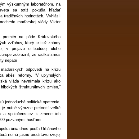
ným výskumným laboratóriom, na
veta sa totiž pokúša hľadať
 tradičných hodnotách. Vyhlásil
redseda maďarskej vlády Viktor
 premiér na pôde Kráľovského
ných vzťahov, ktorý je tiež známy
, v prejave o budúcej úlohe
Európe zdôraznil, že radikalizmus
y nepatrí.
a maďarských odpovedí na krízu
iba akési reformy. “V uplynulých
rská vláda nevnímala krízu ako
lbokých štrukturálnych zmien,”
ujú jednoduché politické opatrenia.
 je nutné výrazne pretvoriť veľké
n a spoločenstiev k zmene ich
 200 pozvanými hosťami.
rópska únia dnes podľa Orbánovho
torá nemá jasnú predstavu svojej