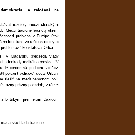
 demokracia je založená na
bávať rozdiely medzi členskými
rody. Medzi tradičné hodnoty okrem
časnosti prebieha v Európe útok
 na kresťanstve a úloha rodiny je
 problémov,” konštatoval Orbán.
h síl v Maďarsku predseda vlády
ti a inokedy radikálna pravica. “V
a 16-percentnú podporu voličov.
4 percent voličov,” dodal Orbán,
ne riešiť na medzinárodnom poli.
ústavný právny poriadok, v rámci
 s britským premiérom Davidom
-madarsko-hlada-tradicne-