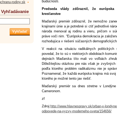
budúcnosti.
ochranu-rodiny.sk
Predseda vlády zdôraznil, že európska
Vyhľadávanie
kresťanstve
Maďarský premiér zdôraznil, že nemožno zaned
krajinami únie a je potrebné si ctiť jednotlivé ná
národa menoval aj rodinu a vieru, pričom v sú
práve voči nim. “Európska demokracia je založená
rozhodujúca v riešení súčasných demografických
V reakcii na situáciu radikálnych politickýc
povedal, že to sú v niektorých obdobiach komunis
dejinách Maďarska títo mali vo voľbách zhrub
Dôležitejšou otázkou pre nás však je zvyšných 8
podľa ktorého problém radikalizmu nie je správ
Poznamenal, že každá európska krajina má svoj 
ktorého je možné tento jav riešiť.
Maďarský premiér sa dnes stretne v Londýne
Cameronom.
zf
Zdroj:
http://www.hlavnespravy.sk/orban-v-londyne
odpovede-na-vyzvy-moderneho-sveta/154656/