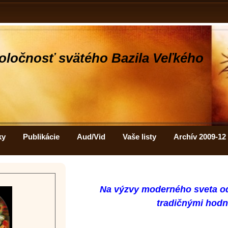
oločnosť svätého Bazila Veľkého
ky
Publikácie
Aud/Vid
Vaše listy
Archív 2009-12
Na výzvy moderného sveta 
tradičnými hod