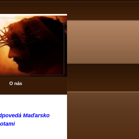
O nás
odpovedá Maďarsko
notami