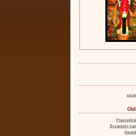
soci
Obľ
Pravověrná
Byzantský kato
theoto