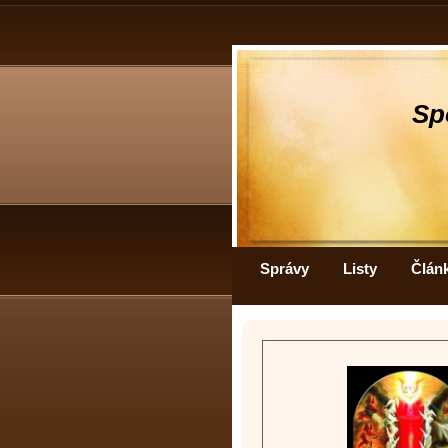
Sp
Správy
Listy
Člán