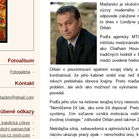
Maďarsko je skutoč
výzvy moderného s
odpovede založené na
to dnes v Londýne p
Orbán.
Podľa agentúry MTI
inštitútu medzinárod
ako Chatham House
tradičných hodnôt v 
Fotoalbum
medzi uvedené hodnot
Orbán v prezentovaní opatrení svojej vlády 
Fotogaléria
konštatoval, že jeho kabinet urobil viac než 
rokoch prebiehala obnova krajiny. Preto maďa
Kontakt
problém, ale skôr ako možnosť na vykonanie h
povedal.
etasbm@gmail.com
Podľa jeho slov na riešenie terajšej krízy neexist
“Nemôžeme žiť tak, ako sme žili doposiaľ. Preto
úbené odkazy
systémy, čím súčasne vzniká motivácia rodí
životnej stratégie,” zdôvodnil Orbán pred takmer
 katolická církev
Niekdajšia silná, sebavedomá a optimistická Eu
lický patriarchát
názoru ukazuje pravý opak – nerozhodnú úniu, k
kos-cz.mixlr.com