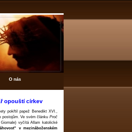
O nás
 opouští církev
lety pokřtil papež Benedikt XVI.,
ejím postojům. Ve svém článku
Proč
l Giornale) vyčítá Allam katolické
láhovost“ v mezináboženském