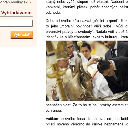
stejný nebo vyšší stupeň než vlastní. Nadšení p
ochranu-rodiny.sk
kapkami, kterými přetekl pohár značných nejis
Vyhľadávanie
odchodu.
Dobu od svého křtu nazval „pět let utrpení“. Roz
to jeho „morální povinnost vůči sobě i vůči
prvenství pravdy a svobody“. Nadále věří v Ježíš
identifikuje s křesťanstvím jakožto kulturou, kter
nesnášenlivost. Za to ho stíhají hrozby extrémistů
ochranou.
Vatikán se svého času distancoval od jeho kriti
přijetí nového věřícího do církve neznamená ide