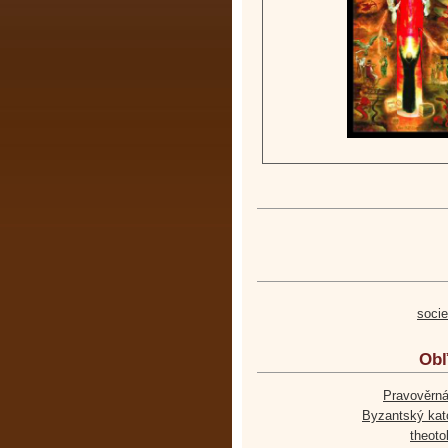
soci
Obľ
Pravověrná
Byzantský kato
theoto