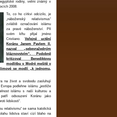
gyptské rodiny, velmi známý v
onocích 2008.
To, co ho církvi odcizilo, je
„náboženský relativismus“
zvláště označování islámu
za pravé náboženství. Při
svém křtu přijal jméno
Cristiano.
Veřejné uctění
Koránu Janem Pavlem II.
nazval „sebevražedným
bláznovstvím“. Podobně
kritizoval Benediktovu
modlitbu v Modré mešitě v
slimové se modlí „k jednomu,
va na život a svobodu zasluhují
. Evropa podlehne islámu „jestliže
elnost islámu s naší kulturou a
 patří odsouzení Koránu jako
oti lidskosti“.
ou relativismu“ se sama katolická
blahu lidstva staví cizí blaho na