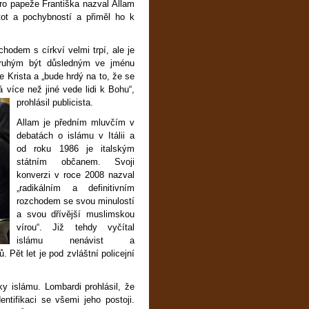
ro papeže Františka nazval Allam
tot a pochybností a přiměl ho k
chodem s církví velmi trpí, ale je
 druhým být důsledným ve jménu
e Krista a „bude hrdý na to, že se
á více než jiné vede lidi k Bohu“,
prohlásil publicista.
Allam je předním mluvčím v
debatách o islámu v Itálii a
od roku 1986 je italským
státním občanem. Svoji
konverzi v roce 2008 nazval
„radikálním a definitivním
rozchodem se svou minulostí
a svou dřívější muslimskou
vírou“. Již tehdy vyčítal
islámu nenávist a
. Pět let je pod zvláštní policejní
ky islámu. Lombardi prohlásil, že
ntifikaci se všemi jeho postoji.