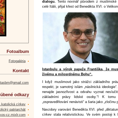
dialogu.
Tento novinář původem z muslimské e
celé Itálii, přijal křest od Benedikta XVI. o Velik
Fotoalbum
Fotogaléria
Istanbulu a výrok papeže Františka, že mu
Kontakt
živému a milosrdnému Bohu“.
I když muslimové jako strážci základního prá
etasbm@gmail.com
respekt, je samotný islám „násilnická ideologie“
nenajde jasnozřivost a odvahu vyznat neslučit
úbené odkazy
základními právy lidské osoby.“! K tomu
„ospravedlňování nenávisti“ a šaria jako „zločinu pr
 katolická církev
lický patriarchát
Navzdory varování Benedikta XVI. před „diktatur
církev stala relativistickou. Ve svém postoji k 
kos-cz.mixlr.com