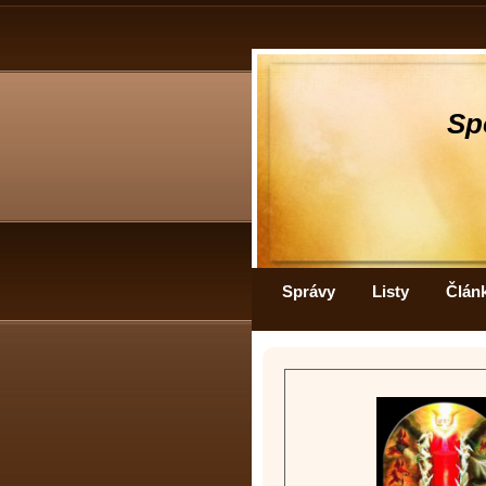
Sp
Správy
Listy
Člán