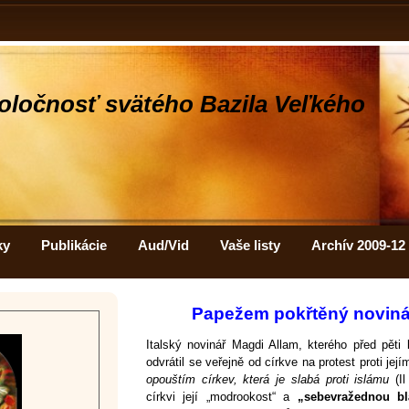
oločnosť svätého Bazila Veľkého
ky
Publikácie
Aud/Vid
Vaše listy
Archív 2009-12
Papežem pokřtěný novinář
Italský novinář Magdi Allam, kterého před pěti 
odvrátil se veřejně od církve na protest proti j
opouštím církev, která je slabá proti islámu
(I
církvi její „modrookost“ a
„sebevražednou b