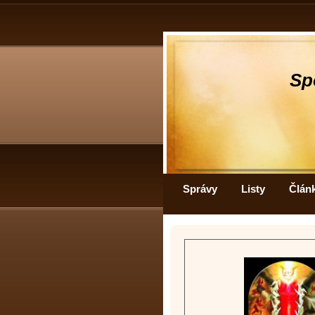
Sp
Správy
Listy
Člán