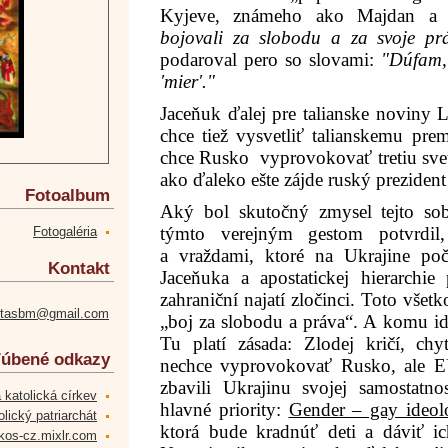
Kyjeve, známeho ako Majdan a 
bojovali za slobodu a za svoje pr
podaroval pero
so slovami:
"Dúfam,
'mier'."
Jaceňuk ďalej
pre talianske noviny 
chce tiež vysvetliť talianskemu pr
chce Rusko
vyprovokovať tretiu sve
ako ďaleko ešte zájde ruský prezident
Fotoalbum
Aký bol skutočný zmysel tejto sob
týmto verejným gestom potvrdil,
Fotogaléria
a vraždami, ktoré na Ukrajine p
Kontakt
Jaceňuka a apostatickej hierarchie 
zahraniční najatí zločinci. Toto všet
etasbm@gmail.com
„boj za slobodu a práva“. A komu id
Tu platí zásada: Zlodej kričí, ch
úbené odkazy
nechce vyprovokovať Rusko, ale E
zbavili Ukrajinu svojej samostatno
 katolická církev
hlavné priority:
Gender – gay ideoló
lický patriarchát
ktorá bude kradnúť deti a dáviť i
kos-cz.mixlr.com