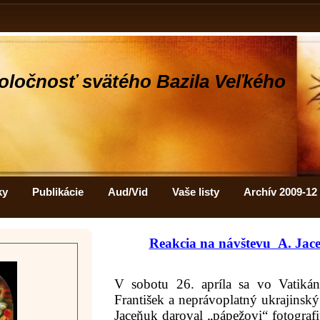
oločnosť svätého Bazila Veľkého
ky
Publikácie
Aud/Vid
Vaše listy
Archív 2009-12
Reakcia na návštevu A. Jac
V sobotu 26. apríla sa vo Vatikán
František a neprávoplatný ukrajinský
Jaceňuk daroval „pápežovi“ fotografi