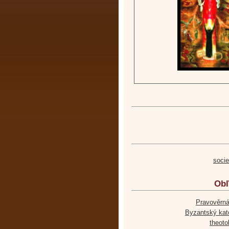
soci
Obľ
Pravověrná
Byzantský kato
theoto