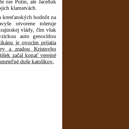
de nie Putin, ale Jaceňuk
ojich klamstvách.
 a kresťanských hodnôt na
yše otvorene toleruje
rajinskej vlády, čím však
zickou auto genocídou
ikánu je ovocím prijatia
ry a zradou Kristovho
tišek začal konať verejné
esmrteľné duše katolíkov.