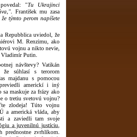
povedal: "
Tu Ukrajinci
áva,"
. František mu zasa
 že týmto perom napíšete
La Repubblica
uviedol, že
emiérovi M. Renzimu,
ako
tovú vojnu a nikto nevie,
 Vladimír Putin.
otnej návštevy? Vatikán
 že súhlasí s terorom
očas majdanu s pomocou
previedli americkí i iný
ko sa maskuje za frázy ako
e o tretiu svetovú vojnu?
yťte zlodeja! Túto vojnu
Ú a americká vláda, aby
sti a zaviedli tam svoje
giu a juvenilnú justíciu
,
ch prednostne zvrhlíkom.