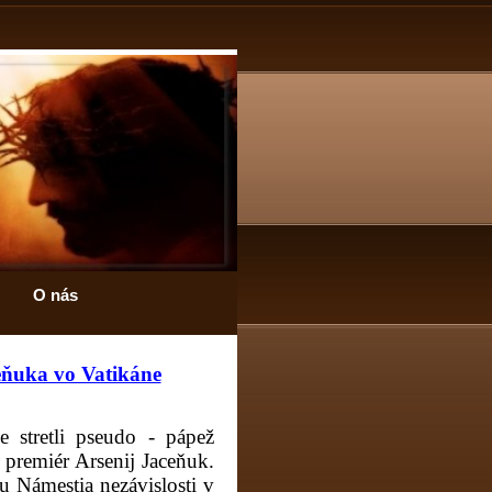
O nás
eňuka vo Vatikáne
e stretli pseudo - pápež
 premiér Arsenij Jaceňuk.
u Námestia nezávislosti v