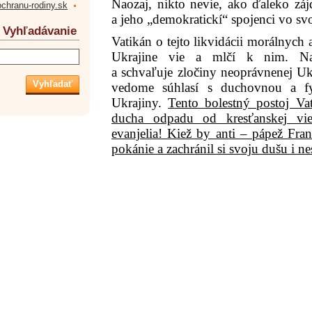
Naozaj, nikto nevie, ako ďaleko záj
ochranu-rodiny.sk
a jeho „demokratickí“ spojenci vo sv
Vyhľadávanie
Vatikán o tejto likvidácii morálnych
Ukrajine vie a mlčí k nim. Nav
a schvaľuje zločiny neoprávnenej Uk
vedome súhlasí s duchovnou a fy
Ukrajiny.
Tento bolestný postoj Vat
ducha odpadu od kresťanskej vie
evanjelia! Kiež by anti – pápež Fran
pokánie a zachránil si svoju dušu i n