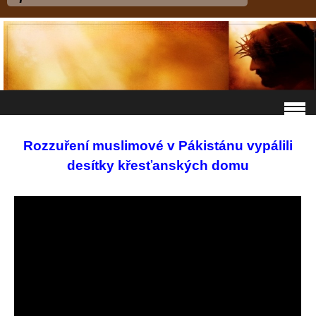
Rozzuření muslimové v Pákistánu vypálili
desítky křesťanských domu