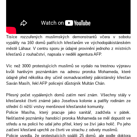
Tisíce rozzuřených muslimských demonstrantů včera v sobotu
vypálily na 160 domů patřících křesťanům ve východopákistánském
městě Láhaur. V centru sporu je údajné provinění jednoho z místních
křesťanů z rouhačství, napsala v neděli agentura
AFP.
Víc než 3000 protestujících muslimů se vydalo na trestnou výpravu
kvůli hanlivým poznámkám na adresu proroka Mohameda, které
údajně před několika dny učinil osmadvacetiletý pákistánský křesťan
Saván Masíh, řekl AFP policejní důstojník Multán Chán.
Přesný počet vypálených domů zatím není znám. Všechny stály v
křesťanské čtvrti známé jako Josefova kolonie a patřily rodinám ze
střední či nižší vrstvy menšinové křesťanské komunity.
Policie Masíha, který pracuje jako sanitář, zadržela v pátek.
Nešťastné poznámky hanobící proroka Mohameda se měl dopustit ve
středu a na policii ho udal jeho přítel, který se živí jako holič. Po jeho
zatčení křesťané uprchli ze čtvrti ve strachu z odvety muslimů.
Policie uvedla, že protestujících spálili 25 domů, ale podle doktora