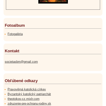
Fotoalbum
Fotogaléria
Kontakt
societasbm@gmail.com
Obľúbené odkazy
Pravověrná katolická církev
Byzantský katolický patriarchát
theotokos-cz.mixlr.com
zdruzenie-pre-ochranu-rodiny.sk