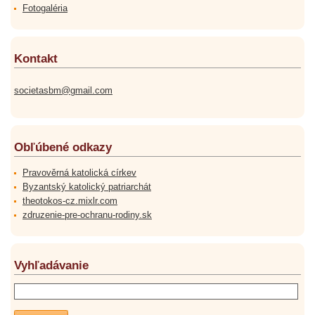
Fotogaléria
Kontakt
societasbm@gmail.com
Obľúbené odkazy
Pravověrná katolická církev
Byzantský katolický patriarchát
theotokos-cz.mixlr.com
zdruzenie-pre-ochranu-rodiny.sk
Vyhľadávanie