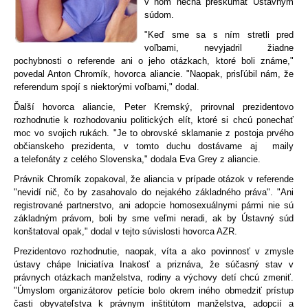
v ňom nechá preskúmať Ústavným
súdom.
"Keď sme sa s ním stretli pred
voľbami, nevyjadril žiadne
pochybnosti o referende ani o jeho otázkach, ktoré boli známe,"
povedal Anton Chromík, hovorca aliancie. "Naopak, prisľúbil nám, že
referendum spojí s niektorými voľbami," dodal.
Ďalší hovorca aliancie, Peter Kremský, prirovnal prezidentovo
rozhodnutie k rozhodovaniu politických elít, ktoré si chcú ponechať
moc vo svojich rukách. "Je to obrovské sklamanie z postoja prvého
občianskeho prezidenta, v tomto duchu dostávame aj maily
a telefonáty z celého Slovenska," dodala Eva Grey z aliancie.
Právnik Chromík zopakoval, že aliancia v prípade otázok v referende
"nevidí nič, čo by zasahovalo do nejakého základného práva". "Ani
registrované partnerstvo, ani adopcie homosexuálnymi pármi nie sú
základným právom, boli by sme veľmi neradi, ak by Ústavný súd
konštatoval opak," dodal v tejto súvislosti hovorca AZR.
Prezidentovo rozhodnutie, naopak, víta a ako povinnosť v zmysle
ústavy chápe Iniciatíva Inakosť a priznáva, že súčasný stav v
právnych otázkach manželstva, rodiny a výchovy detí chcú zmeniť.
"Úmyslom organizátorov petície bolo okrem iného obmedziť prístup
časti obyvateľstva k právnym inštitútom manželstva, adopcií a