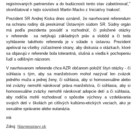
registrovaných partnerstiev a do budúcnosti tento stav zabetónovať,"
skonštatoval v tejto súvislosti Martin Macko z Iniciatívy Inakosť.
Prezident SR Andrej Kiska dnes oznámil, že navrhované referendum
na ochranu rodiny dá preskúmať Ústavným súdom SR. Súdny orgán
má podľa prezidenta posúdiť a rozhodnúť, či položené otázky
v referende sa netýkajú základných práv a slobôd a či teda
vyhlásenie takéhoto referenda je v súlade s ústavou. Prezident
apeloval na všetky zúčastnené strany, aby diskusia o otázkach, ktoré
sa objavujú v referende bola tolerantná, slušná a viedla k pochopeniu
ľudí s odlišným názorom.
V navrhovanom referende chce AZR občanom položiť štyri otázky - či
súhlasia s tým, aby sa manželstvom mohol nazývať len zväzok
jedného muža a jednej ženy, či súhlasia, aby si homosexuálne alebo
iné zväzky nemohli nárokovať práva manželstva, či súhlasia, aby si
homosexuálne zväzky nemohli nárokovať adopcie detí a či súhlasia,
aby rodičia mohli rozhodovať o spôsobe výchovy a vzdelávania
svojich detí v školách pri citlivých kultúrno-etických veciach, ako je
sexuálne správanie alebo eutanázia.
mk
Zdroj:
hlavnespravy.sk