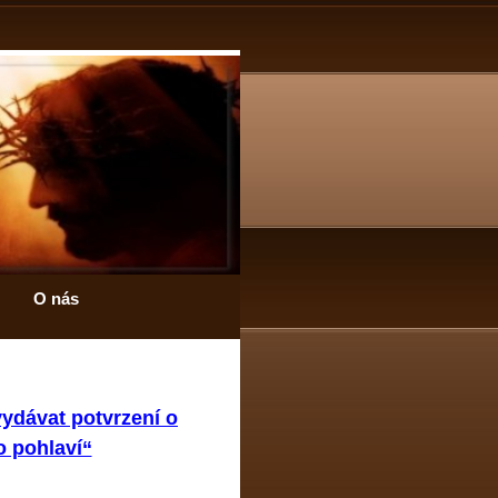
O nás
ydávat potvrzení o
o pohlaví“