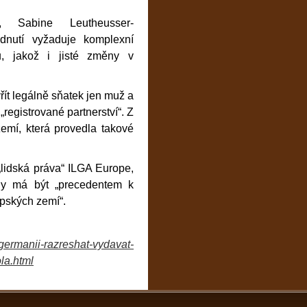
i, Sabine Leutheusser-
odnutí vyžaduje komplexní
ů, jakož i jisté změny v
t legálně sňatek jen muž a
registrované partnerství“. Z
emí, která provedla takové
„lidská práva“ ILGA Europe,
ády má být „precedentem k
pských zemí“.
-germanii-razreshat-vydavat-
la.html