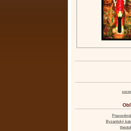
soci
Obľ
Pravověrná
Byzantský kato
theoto