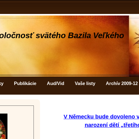
oločnosť svätého Bazila Veľkého
ky
Publikácie
Aud/Vid
Vaše listy
Archív 2009-12
V Německu bude dovoleno v
narození dětí „třetíh