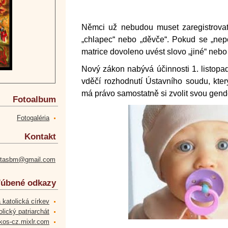
Němci už nebudou muset zaregistrovat
„chlapec“ nebo „děvče“. Pokud se „nepo
matrice dovoleno uvést slovo „jiné“ neb
Nový zákon nabývá účinnosti 1. listopa
vděčí rozhodnutí Ústavního soudu, kter
má právo samostatně si zvolit svou gende
Fotoalbum
Fotogaléria
Kontakt
etasbm@gmail.com
úbené odkazy
 katolická církev
lický patriarchát
kos-cz.mixlr.com