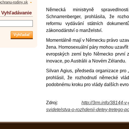
ochranu-rodiny.sk
Německá ministryně spravedlnost
Vyhľadávanie
Schnarrenberger, prohlásila, že rozh
reformu vydávání státních dokument
zákonodárství o manželství.
Momentálně mají v Německu právo uzavří
žena. Homosexuální páry mohou uzavřít „
evropských zemí bylo Německo první z
inovace, po Austrálii a Novém Zélandu.
Silvan Agius, předseda organizace pro 
prohlásil, že rozhodnutí německé vl
podobnému kroku pro vlády dalších evro
Zdroj:
http://3rm.info/38144-v
svidetelstva-o-rozhdenii-detey-tretego-po