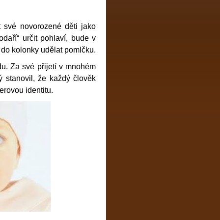
 své novorozené děti jako
daří“ určit pohlaví, bude v
o do kolonky udělat pomlčku.
du. Za své přijetí v mnohém
ý stanovil, že každý člověk
rovou identitu.