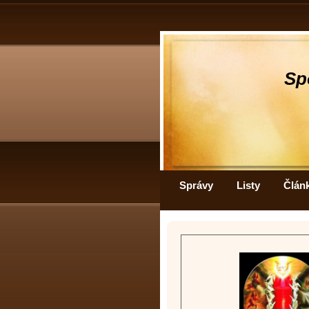
Sp
Správy
Listy
Člán