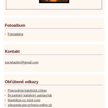
Fotoalbum
Fotogaléria
Kontakt
societasbm@gmail.com
Obľúbené odkazy
Pravověrná katolická církev
Byzantský katolický patriarchát
theotokos-cz.mixlr.com
zdruzenie-pre-ochranu-rodiny.sk