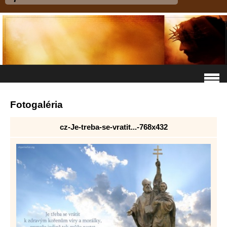
Fotogaléria
cz-Je-treba-se-vratit...-768x432