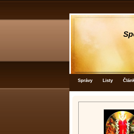
Sp
Správy
Listy
Člán