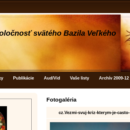
oločnosť svätého Bazila Veľkého
ky
Publikácie
Aud/Vid
Vaše listy
Archív 2009-12
Fotogaléria
cz.Vezmi-svuj-kriz-kterym-je-casto-