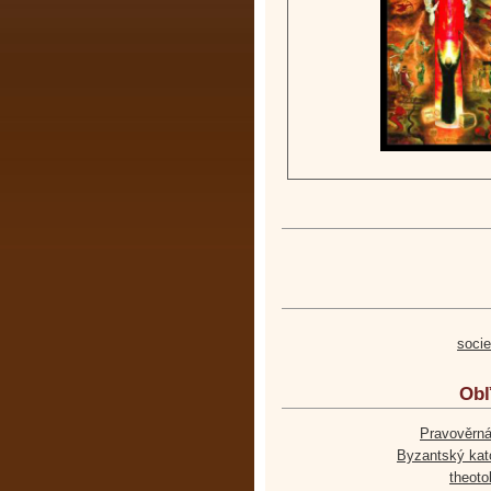
soci
Obľ
Pravověrná
Byzantský kato
theoto