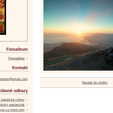
Fotoalbum
Fotogaléria
Kontakt
etasbm@gmail.com
Naspäť do zložky
úbené odkazy
 katolická církev
lický patriarchát
kos-cz.mixlr.com