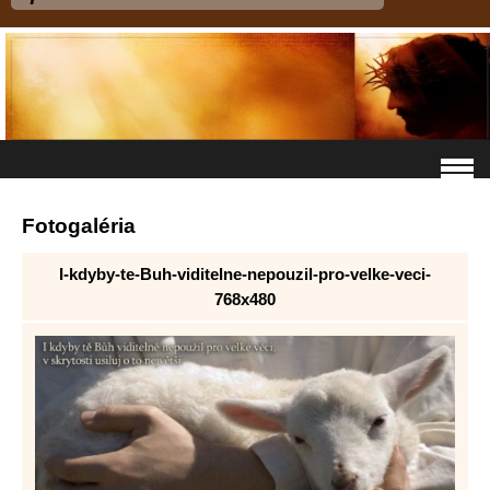
Fotogaléria
I-kdyby-te-Buh-viditelne-nepouzil-pro-velke-veci-
768x480