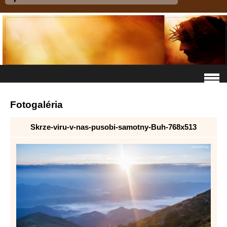
Fotogaléria
Skrze-viru-v-nas-pusobi-samotny-Buh-768x513