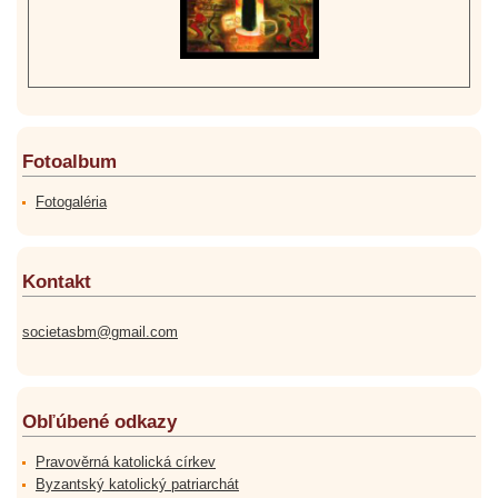
Fotoalbum
Fotogaléria
Kontakt
societasbm@gmail.com
Obľúbené odkazy
Pravověrná katolická církev
Byzantský katolický patriarchát